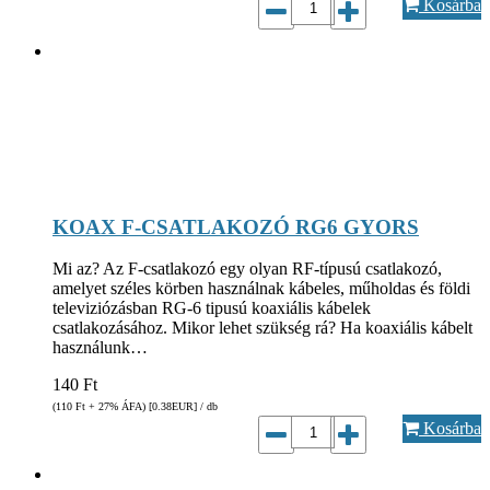
Kosárba
KOAX F-CSATLAKOZÓ RG6 GYORS
Mi az? Az F-csatlakozó egy olyan RF-típusú csatlakozó,
amelyet széles körben használnak kábeles, műholdas és földi
televiziózásban RG-6 tipusú koaxiális kábelek
csatlakozásához. Mikor lehet szükség rá? Ha koaxiális kábelt
használunk…
140
Ft
(110
Ft
+ 27% ÁFA) [0.38
EUR
] / db
Kosárba