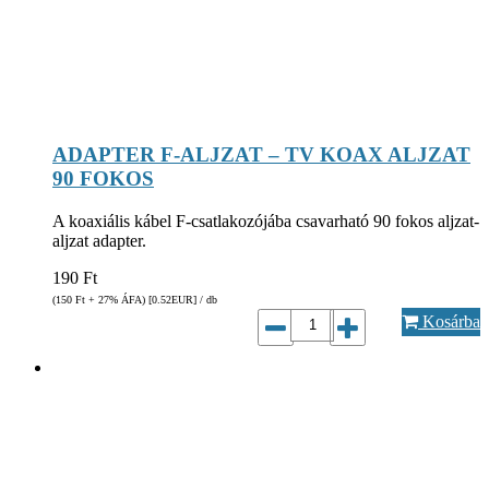
ADAPTER F-ALJZAT – TV KOAX ALJZAT
90 FOKOS
A koaxiális kábel F-csatlakozójába csavarható 90 fokos aljzat-
aljzat adapter.
190
Ft
(150
Ft
+ 27% ÁFA) [0.52
EUR
] / db
Kosárba