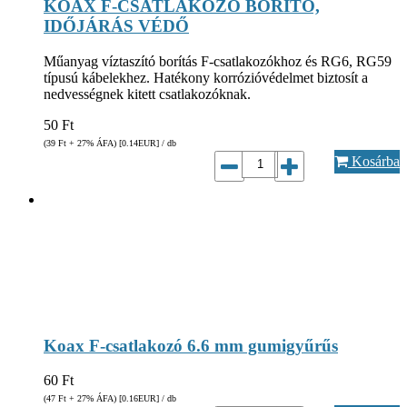
KOAX F-CSATLAKOZÓ BORÍTÓ,
IDŐJÁRÁS VÉDŐ
Műanyag víztaszító borítás F-csatlakozókhoz és RG6, RG59
típusú kábelekhez. Hatékony korrózióvédelmet biztosít a
nedvességnek kitett csatlakozóknak.
50
Ft
(39
Ft
+ 27% ÁFA) [0.14
EUR
] / db
Kosárba
Koax F-csatlakozó 6.6 mm gumigyűrűs
60
Ft
(47
Ft
+ 27% ÁFA) [0.16
EUR
] / db