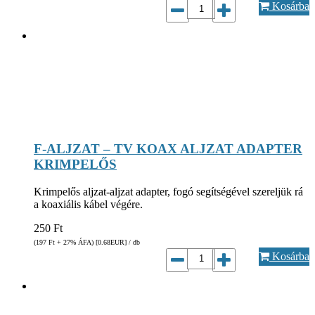
Kosárba
F-ALJZAT – TV KOAX ALJZAT ADAPTER
KRIMPELŐS
Krimpelős aljzat-aljzat adapter, fogó segítségével szereljük rá
a koaxiális kábel végére.
250
Ft
(197
Ft
+ 27% ÁFA) [0.68
EUR
] / db
Kosárba