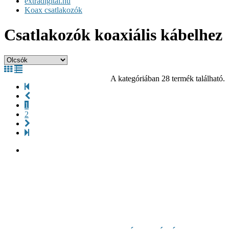
extradigital.hu
Koax csatlakozók
Csatlakozók koaxiális kábelhez
A kategóriában 28 termék található.
1
2