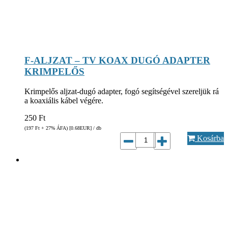
F-ALJZAT – TV KOAX DUGÓ ADAPTER
KRIMPELŐS
Krimpelős aljzat-dugó adapter, fogó segítségével szereljük rá
a koaxiális kábel végére.
250
Ft
(197
Ft
+ 27% ÁFA) [0.68
EUR
] / db
Kosárba