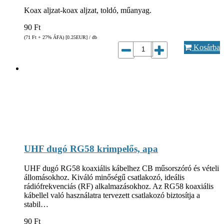
Koax aljzat-koax aljzat, toldó, műanyag.
90
Ft
(71
Ft
+ 27% ÁFA) [0.25
EUR
] / db
Kosárba
UHF dugó RG58 krimpelős, apa
UHF dugó RG58 koaxiális kábelhez CB műsorszóró és vételi
állomásokhoz. Kiváló minőségű csatlakozó, ideális
rádiófrekvenciás (RF) alkalmazásokhoz. Az RG58 koaxiális
kábellel való használatra tervezett csatlakozó biztosítja a
stabil…
90
Ft