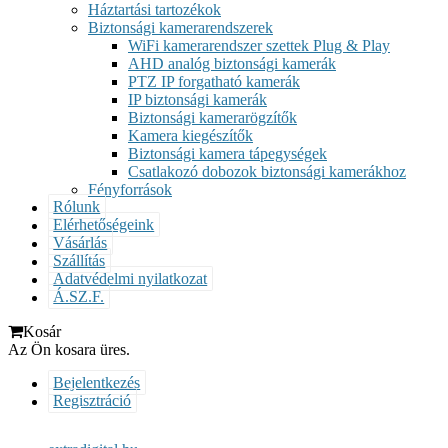
Háztartási tartozékok
Biztonsági kamerarendszerek
WiFi kamerarendszer szettek Plug & Play
AHD analóg biztonsági kamerák
PTZ IP forgatható kamerák
IP biztonsági kamerák
Biztonsági kamerarögzítők
Kamera kiegészítők
Biztonsági kamera tápegységek
Csatlakozó dobozok biztonsági kamerákhoz
Fényforrások
Rólunk
Elérhetőségeink
Vásárlás
Szállítás
Adatvédelmi nyilatkozat
Á.SZ.F.
Kosár
Az Ön kosara üres.
Bejelentkezés
Regisztráció