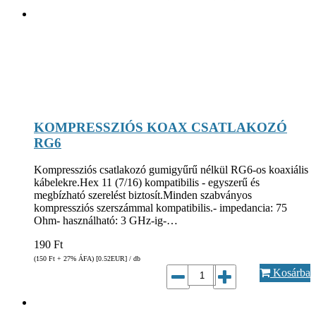
KOMPRESSZIÓS KOAX CSATLAKOZÓ
RG6
Kompressziós csatlakozó gumigyűrű nélkül RG6-os koaxiális
kábelekre.Hex 11 (7/16) kompatibilis - egyszerű és
megbízható szerelést biztosít.Minden szabványos
kompressziós szerszámmal kompatibilis.- impedancia: 75
Ohm- használható: 3 GHz-ig-…
190
Ft
(150
Ft
+ 27% ÁFA) [0.52
EUR
] / db
Kosárba