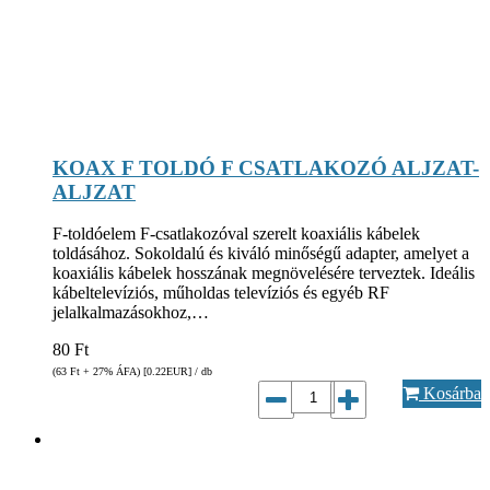
KOAX F TOLDÓ F CSATLAKOZÓ ALJZAT-
ALJZAT
F-toldóelem F-csatlakozóval szerelt koaxiális kábelek
toldásához. Sokoldalú és kiváló minőségű adapter, amelyet a
koaxiális kábelek hosszának megnövelésére terveztek. Ideális
kábeltelevíziós, műholdas televíziós és egyéb RF
jelalkalmazásokhoz,…
80
Ft
(63
Ft
+ 27% ÁFA) [0.22
EUR
] / db
Kosárba