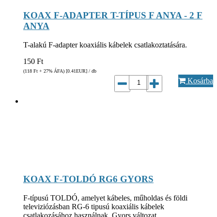
KOAX F-ADAPTER T-TÍPUS F ANYA - 2 F
ANYA
T-alakú F-adapter koaxiális kábelek csatlakoztatására.
150
Ft
(118
Ft
+ 27% ÁFA) [0.41
EUR
] / db
Kosárba
KOAX F-TOLDÓ RG6 GYORS
F-típusú TOLDÓ, amelyet kábeles, műholdas és földi
televiziózásban RG-6 tipusú koaxiális kábelek
csatlakozásához használnak. Gyors változat.