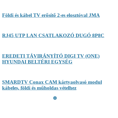
Földi és kábel TV erősítő 2-es elosztóval JMA
RJ45 UTP LAN CSATLAKOZÓ DUGÓ 8P8C
EREDETI TÁVIRÁNYÍTÓ DIGI TV (ONE)
HYUNDAI BELTÉRI EGYSÉG
SMARDTV Conax CAM kártyaolvasó modul
kábeles, földi és műholdas vételhez
Üzemeltető
Online elállás
Teljes katalógus
Vásárlói értékelések