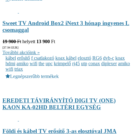
Sweet TV Android Box2 iNext 3 hónap ingyenes L
csomaggal
19 900
Ft
helyett
13 900
Ft
[37.94
EUR
]
További akcióink »
kábel
erősítő
f csatlakozó
koax kábel
elosztó
RG6
dvb-c
koax
hdmi
amiko
wifi
the
upc
krimpelő
rj45
utp
conax
diplexer
amiko
wifi
triax
Legnépszerűbb termékek
EREDETI TÁVIRÁNYÍTÓ DIGI TV (ONE)
KAON KA-02HD BELTÉRI EGYSÉG
Földi és kábel TV erősítő 3-as elosztóval JMA