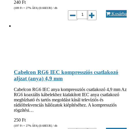
240
Ft
(189
Ft
+ 27% ÁFA) [0.66
EUR
] / db
Kosárba
Cabelcon RG6 IEC kompressziós csatlakozó
aljzat (anya) 4,9 mm
Cabelcon RG6 IEC anya kompressziós csatlakozó 4,9 mm Az
RG6 koaxiális kábelekhez kialakított IEC anya csatlakozó
megbízható és tartós megoldást kínál televíziós és
rádiófrekvenciás hálózatok kiépítéséhez. A kompressziós
rögzítési…
250
Ft
(197
Ft
+ 27% ÁFA) [0.68
EUR
] / db