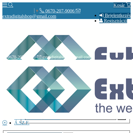
Kosár
0670-207-9006
Select Language
▼
Bejelentkezés
extradigitalshop@gmail.com
Regisztráció
0670-207-9006
extradigitalshop@gmail.com
Rólunk
Elérhetőségeink
Vásárlás
Szállítás
Adatvédelmi nyilatkozat
Á.SZ.F.