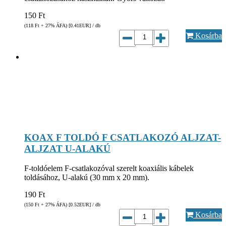
150
Ft
(118
Ft
+ 27% ÁFA) [0.41
EUR
] / db
Kosárba
KOAX F TOLDÓ F CSATLAKOZÓ ALJZAT-
ALJZAT U-ALAKÚ
F-toldóelem F-csatlakozóval szerelt koaxiális kábelek
toldásához, U-alakú (30 mm x 20 mm).
190
Ft
(150
Ft
+ 27% ÁFA) [0.52
EUR
] / db
Kosárba