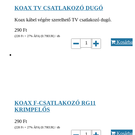
KOAX TV CSATLAKOZÓ DUGÓ
Koax kábel végére szerelhető TV csatlakozó dugó.
290
Ft
(228
Ft
+ 27% ÁFA) [0.79
EUR
] / db
Kosárba
KOAX F-CSATLAKOZÓ RG11
KRIMPELŐS
290
Ft
(228
Ft
+ 27% ÁFA) [0.79
EUR
] / db
Kosárba