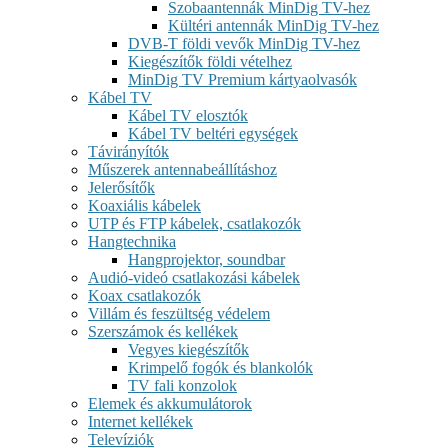
Szobaantennák MinDig TV-hez
Kültéri antennák MinDig TV-hez
DVB-T földi vevők MinDig TV-hez
Kiegészítők földi vételhez
MinDig TV Premium kártyaolvasók
Kábel TV
Kábel TV elosztók
Kábel TV beltéri egységek
Távirányítók
Műszerek antennabeállításhoz
Jelerősítők
Koaxiális kábelek
UTP és FTP kábelek, csatlakozók
Hangtechnika
Hangprojektor, soundbar
Audió-videó csatlakozási kábelek
Koax csatlakozók
Villám és feszültség védelem
Szerszámok és kellékek
Vegyes kiegészítők
Krimpelő fogók és blankolók
TV fali konzolok
Elemek és akkumulátorok
Internet kellékek
Televíziók