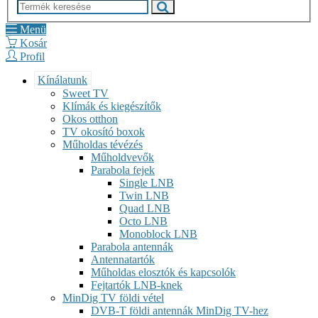
Menü
Kosár
Profil
Kínálatunk
Sweet TV
Klímák és kiegészítők
Okos otthon
TV okosító boxok
Műholdas tévézés
Műholdvevők
Parabola fejek
Single LNB
Twin LNB
Quad LNB
Octo LNB
Monoblock LNB
Parabola antennák
Antennatartók
Műholdas elosztók és kapcsolók
Fejtartók LNB-knek
MinDig TV földi vétel
DVB-T földi antennák MinDig TV-hez