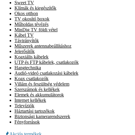
Sweet TV
Klímák és kiegészítők
Okos otthon
TV okosító boxok
Műholdas tévézés
MinDig TV földi vétel
Kábel TV
Távirányítók
Műszerek antennabeállításhoz
Jelerősítők
Koaxiális kábelek
UTP és FTP kábelek, csatlakozók
Hangtechnika
Audió-videó csatlakozási kábelek
Koax csatlakozók
Villám és feszültség védelem
Szerszámok és kellékek
Elemek és akkumulátorok
Internet kellékek
Televíziók
Háztartási tartozékok
Biztonsági kamerarendszerek
Fényforrások
Akciós termékek