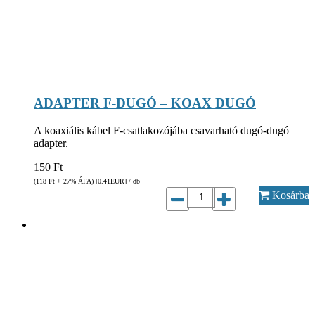
ADAPTER F-DUGÓ – KOAX DUGÓ
A koaxiális kábel F-csatlakozójába csavarható dugó-dugó
adapter.
150
Ft
(118
Ft
+ 27% ÁFA) [0.41
EUR
] / db
Kosárba