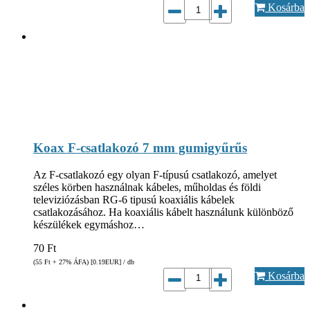
Kosárba
Koax F-csatlakozó 7 mm gumigyűrűs
Az F-csatlakozó egy olyan F-típusú csatlakozó, amelyet
széles körben használnak kábeles, műholdas és földi
televiziózásban RG-6 tipusú koaxiális kábelek
csatlakozásához. Ha koaxiális kábelt használunk különböző
készülékek egymáshoz…
70
Ft
(55
Ft
+ 27% ÁFA) [0.19
EUR
] / db
Kosárba