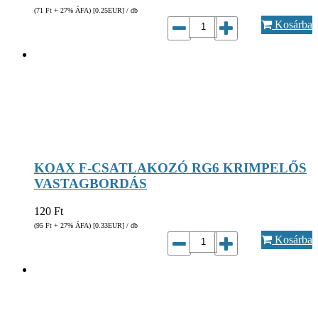
(71
Ft
+ 27% ÁFA) [0.25
EUR
] / db
Kosárba
KOAX F-CSATLAKOZÓ RG6 KRIMPELŐS
VASTAGBORDÁS
120
Ft
(95
Ft
+ 27% ÁFA) [0.33
EUR
] / db
Kosárba