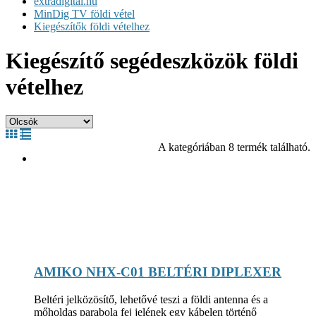
extradigital.hu
MinDig TV földi vétel
Kiegészítők földi vételhez
Kiegészítő segédeszközök földi
vételhez
A kategóriában 8 termék található.
AMIKO NHX-C01 BELTÉRI DIPLEXER
Beltéri jelközösítő, lehetővé teszi a földi antenna és a
mőholdas parabola fej jelének egy kábelen történő