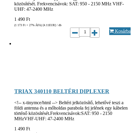
közösítését. Frekvencisávok: SAT: 950 - 2150 MHz VHF-
UHF: 47-2400 MHz
1 490
Ft
(1 173
Ft
+ 27% ÁFA) [4.11
EUR
] / db
Kosárba
TRIAX 340110 BELTÉRI DIPLEXER
<!-- x-tinymce/html --> Beltéri jelközösítő, lehetővé teszi a
földi antenna és a mőholdas parabola fej jelének egy kábelen
történő közösítését.Frekvencisávok:SAT: 950 - 2150
MHzVHF-UHF: 47-2400 MHz
1 490
Ft