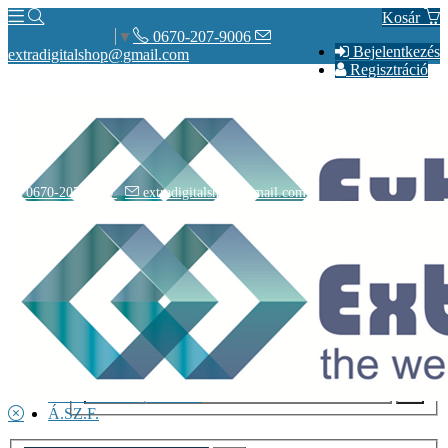
Kosár
0670-207-9006
Select Language
▼
Bejelentkezés
extradigitalshop@gmail.com
Regisztráció
0670-207-9006
extradigitalshop@gmail.com
Rólunk
Elérhetőségeink
Vásárlás
Szállítás
Adatvédelmi nyilatkozat
Á.SZ.F.