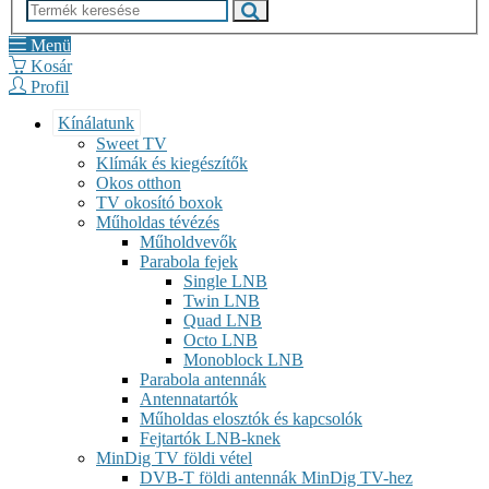
Menü
Kosár
Profil
Kínálatunk
Sweet TV
Klímák és kiegészítők
Okos otthon
TV okosító boxok
Műholdas tévézés
Műholdvevők
Parabola fejek
Single LNB
Twin LNB
Quad LNB
Octo LNB
Monoblock LNB
Parabola antennák
Antennatartók
Műholdas elosztók és kapcsolók
Fejtartók LNB-knek
MinDig TV földi vétel
DVB-T földi antennák MinDig TV-hez