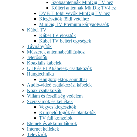
Szobaantennák MinDig TV-hez
Kültéri antennák MinDig TV-hez
DVB-T földi vevők MinDig TV-hez
Kiegészítők földi vételhez
MinDig TV Premium kártyaolvasók
Kábel TV
Kábel TV elosztók
Kábel TV beltéri egységek
Távirányítók
Műszerek antennabeállításhoz
Jelerősítők
Koaxiális kábelek
UTP és FTP kábelek, csatlakozók
Hangtechnika
Hangprojektor, soundbar
Audió-videó csatlakozási kábelek
Koax csatlakozók
Villám és feszültség védelem
Szerszámok és kellékek
Vegyes kiegészítők
Krimpelő fogók és blankolók
TV fali konzolok
Elemek és akkumulátorok
Internet kellékek
Televíziók