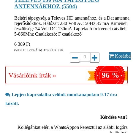
ANTENNÁKHOZ (5504)
Beltéri tápegység a Televes HD antennához, és a Dat antenna
fejerősítőkhöz. Hálózat: 230 Volt AC 50Hz 35 mA Kimeneti
feszültség: 24 Volt DC 130mA Tápfeladó frekvencia átvitel:
5-860Mhz Csatlakozó: F csatlakozó
6 389
Ft
(5 031
Ft
+ 27% ÁFA) [17.63
EUR
] / db
Kosárba
96 %
Vásárlóink írták »
Lépjen kapcsolatba velünk munkanapokon 9-17 óra
között.
Kérdése van?
Kollégánkat eléri a WhatsAppon keresztül az alábbi logóra
kattintva!