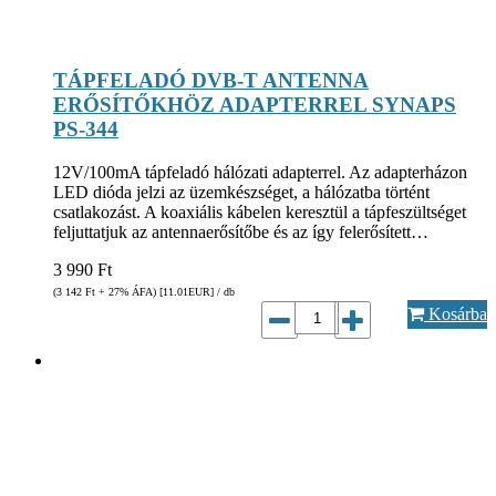
TÁPFELADÓ DVB-T ANTENNA
ERŐSÍTŐKHÖZ ADAPTERREL SYNAPS
PS-344
12V/100mA tápfeladó hálózati adapterrel. Az adapterházon
LED dióda jelzi az üzemkészséget, a hálózatba történt
csatlakozást. A koaxiális kábelen keresztül a tápfeszültséget
feljuttatjuk az antennaerősítőbe és az így felerősített…
3 990
Ft
(3 142
Ft
+ 27% ÁFA) [11.01
EUR
] / db
Kosárba