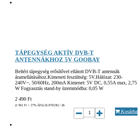
TÁPEGYSÉG AKTÍV DVB-T
ANTENNÁKHOZ 5V GOOBAY
Beltéri tápegység erősítővel ellátott DVB-T antennák
áramellátásához.Kimeneti feszültség: 5V.Hálózat: 230-
240V~, 50/60Hz, 200mA Kimenet: 5V DC, 0,55A max, 2,75
W Fogyasztás stand-by üzemmódba: 0,05 W
2 490
Ft
(1 961
Ft
+ 27% ÁFA) [6.87
EUR
] / db
Kosárba