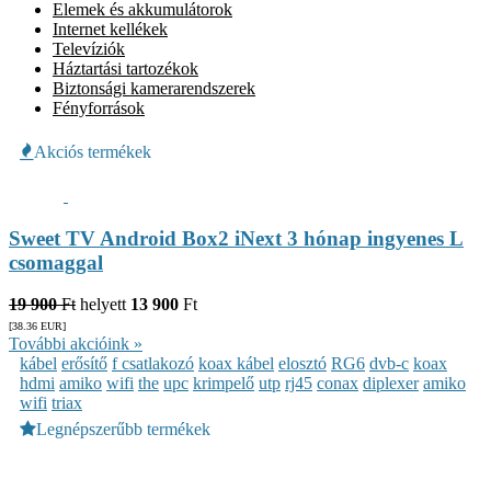
Elemek és akkumulátorok
Internet kellékek
Televíziók
Háztartási tartozékok
Biztonsági kamerarendszerek
Fényforrások
Akciós termékek
Sweet TV Android Box2 iNext 3 hónap ingyenes L
csomaggal
19 900
Ft
helyett
13 900
Ft
[38.36
EUR
]
További akcióink »
kábel
erősítő
f csatlakozó
koax kábel
elosztó
RG6
dvb-c
koax
hdmi
amiko
wifi
the
upc
krimpelő
utp
rj45
conax
diplexer
amiko
wifi
triax
Legnépszerűbb termékek