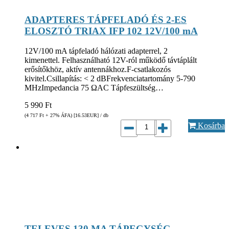
ADAPTERES TÁPFELADÓ ÉS 2-ES
ELOSZTÓ TRIAX IFP 102 12V/100 mA
12V/100 mA tápfeladó hálózati adapterrel, 2
kimenettel. Felhasználható 12V-ról működő távtáplált
erősítőkhöz, aktív antennákhoz.F-csatlakozós
kivitel.Csillapítás: < 2 dBFrekvenciatartomány 5-790
MHzImpedancia 75 ΩAC Tápfeszültség…
5 990
Ft
(4 717
Ft
+ 27% ÁFA) [16.53
EUR
] / db
Kosárba
TELEVES 130 MA TÁPEGYSÉG