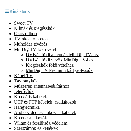
Kínálatunk
Sweet TV
Klímák és kiegészítők
Okos otthon
TV okosító boxok
Műholdas tévézés
MinDig TV földi vétel
DVB-T földi antennák MinDig TV-hez
DVB-T földi vevők MinDig TV-hez
Kiegészítők földi vételhez
MinDig TV Premium kártyaolvasók
Kábel TV
Távirányítók
Műszerek antennabeállításhoz
Jelerősítők
Koaxiális kábelek
UTP és FTP kábelek, csatlakozók
Hangtechnika
Audió-videó csatlakozási kábelek
Koax csatlakozók
Villám és feszültség védelem
Szerszámok és kellékek