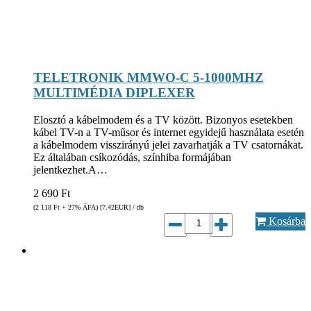
TELETRONIK MMWO-C 5-1000MHZ
MULTIMÉDIA DIPLEXER
Elosztó a kábelmodem és a TV között. Bizonyos esetekben
kábel TV-n a TV-műsor és internet egyidejű használata esetén
a kábelmodem visszirányú jelei zavarhatják a TV csatornákat.
Ez általában csíkozódás, színhiba formájában
jelentkezhet.A…
2 690
Ft
(2 118
Ft
+ 27% ÁFA) [7.42
EUR
] / db
Kosárba