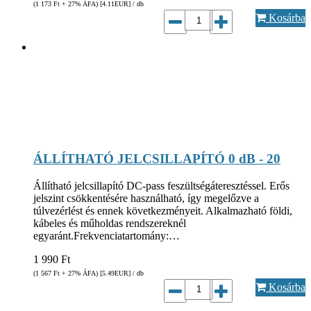
(1 173
Ft
+ 27% ÁFA) [4.11
EUR
] / db
Kosárba
ÁLLÍTHATÓ JELCSILLAPÍTÓ 0 dB - 20
Állítható jelcsillapító DC-pass feszültségáteresztéssel. Erős
jelszint csökkentésére használható, így megelőzve a
túlvezérlést és ennek következményeit. Alkalmazható földi,
kábeles és műholdas rendszereknél
egyaránt.Frekvenciatartomány:…
1 990
Ft
(1 567
Ft
+ 27% ÁFA) [5.49
EUR
] / db
Kosárba