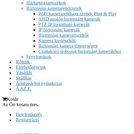
Háztartási tartozékok
Biztonsági kamerarendszerek
WiFi kamerarendszer szettek Plug & Play
AHD analóg biztonsági kamerák
PTZ IP forgatható kamerák
IP biztonsági kamerák
Biztonsági kamerarögzítők
Kamera kiegészítők
Biztonsági kamera tápegységek
Csatlakozó dobozok biztonsági kamerákhoz
Fényforrások
Rólunk
Elérhetőségeink
Vásárlás
Szállítás
Adatvédelmi nyilatkozat
Á.SZ.F.
Kosár
Az Ön kosara üres.
Bejelentkezés
Regisztráció