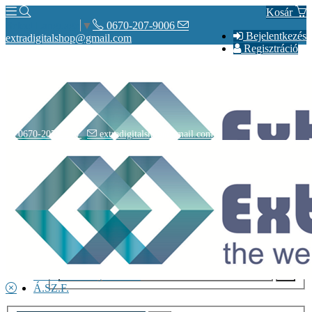
Kosár
0670-207-9006
Select Language
▼
Bejelentkezés
extradigitalshop@gmail.com
Regisztráció
0670-207-9006
extradigitalshop@gmail.com
Rólunk
Elérhetőségeink
Vásárlás
Szállítás
Adatvédelmi nyilatkozat
Á.SZ.F.