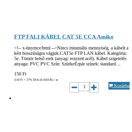
FTP FALI KÁBEL CAT 5E CCA Amiko
<!-- x-tinymce/html -->Nincs minimális mennyiség, a kábelt a
kért hosszúságra vágjuk.CAT5e FTP LAN kábel. Kategória:
5e. Tömör belső erek (anyag: rezezett acél). Kábel szigetelés
anyaga: PVC PVC Szín: SzürkeÉrpár színek: standard…
150
Ft
(118
Ft
+ 27% ÁFA) [0.41
EUR
] / m
Kosárba