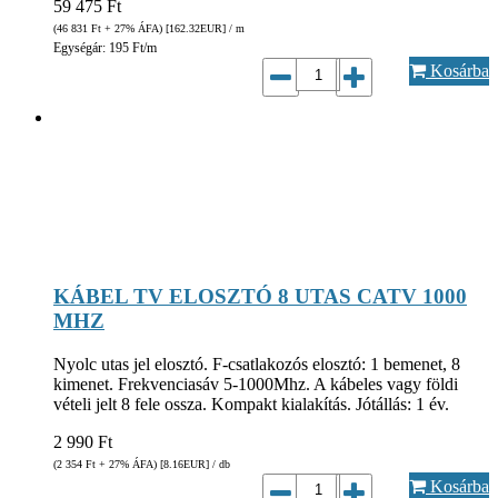
59 475
Ft
(46 831
Ft
+ 27% ÁFA) [162.32
EUR
] / m
Egységár: 195 Ft/m
Kosárba
KÁBEL TV ELOSZTÓ 8 UTAS CATV 1000
MHZ
Nyolc utas jel elosztó. F-csatlakozós elosztó: 1 bemenet, 8
kimenet. Frekvenciasáv 5-1000Mhz. A kábeles vagy földi
vételi jelt 8 fele ossza. Kompakt kialakítás. Jótállás: 1 év.
2 990
Ft
(2 354
Ft
+ 27% ÁFA) [8.16
EUR
] / db
Kosárba