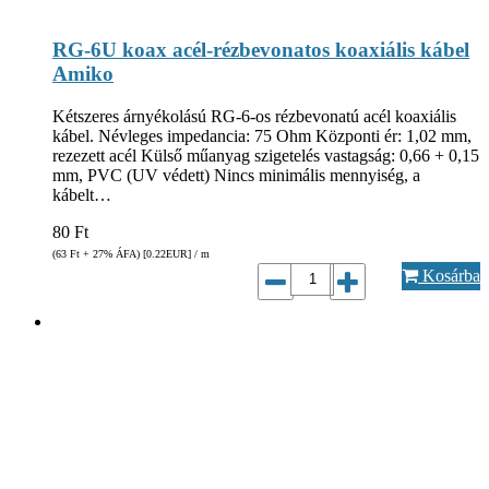
RG-6U koax acél-rézbevonatos koaxiális kábel
Amiko
Kétszeres árnyékolású RG-6-os rézbevonatú acél koaxiális
kábel. Névleges impedancia: 75 Ohm Központi ér: 1,02 mm,
rezezett acél Külső műanyag szigetelés vastagság: 0,66 + 0,15
mm, PVC (UV védett) Nincs minimális mennyiség, a
kábelt…
80
Ft
(63
Ft
+ 27% ÁFA) [0.22
EUR
] / m
Kosárba