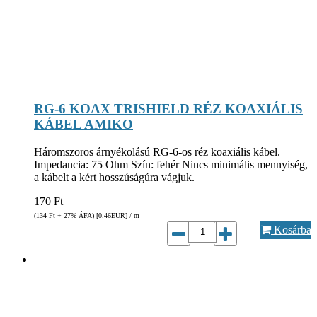
RG-6 KOAX TRISHIELD RÉZ KOAXIÁLIS
KÁBEL AMIKO
Háromszoros árnyékolású RG-6-os réz koaxiális kábel.
Impedancia: 75 Ohm Szín: fehér Nincs minimális mennyiség,
a kábelt a kért hosszúságúra vágjuk.
170
Ft
(134
Ft
+ 27% ÁFA) [0.46
EUR
] / m
Kosárba