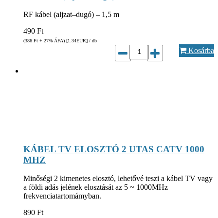
RF kábel (aljzat–dugó) – 1,5 m
490
Ft
(386
Ft
+ 27% ÁFA) [1.34
EUR
] / db
Kosárba
KÁBEL TV ELOSZTÓ 2 UTAS CATV 1000
MHZ
Minőségi 2 kimenetes elosztó, lehetővé teszi a kábel TV vagy
a földi adás jelének elosztását az 5 ~ 1000MHz
frekvenciatartomámyban.
890
Ft