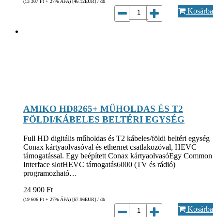
(13 307
Ft
+ 27% ÁFA) [46.12
EUR
] / db
Kosárba
AMIKO HD8265+ MŰHOLDAS ÉS T2
FÖLDI/KÁBELES BELTÉRI EGYSÉG
Full HD digitális műholdas és T2 kábeles/földi beltéri egység
Conax kártyaolvasóval és ethernet csatlakozóval, HEVC
támogatással. Egy beépített Conax kártyaolvasóEgy Common
Interface slotHEVC támogatás6000 (TV és rádió)
programozható…
24 900
Ft
(19 606
Ft
+ 27% ÁFA) [67.96
EUR
] / db
Kosárba