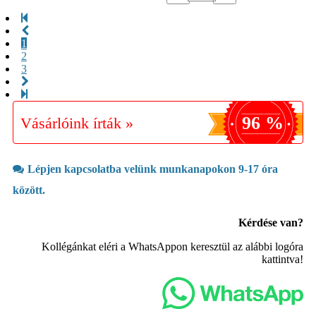
1
2
3
96 %
Vásárlóink írták »
Lépjen kapcsolatba velünk munkanapokon 9-17 óra
között.
Kérdése van?
Kollégánkat eléri a WhatsAppon keresztül az alábbi logóra
kattintva!