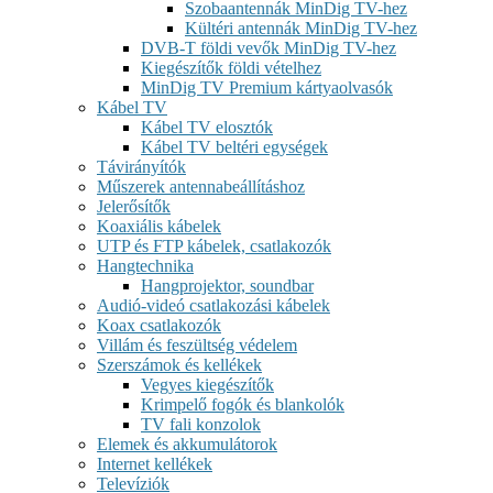
Szobaantennák MinDig TV-hez
Kültéri antennák MinDig TV-hez
DVB-T földi vevők MinDig TV-hez
Kiegészítők földi vételhez
MinDig TV Premium kártyaolvasók
Kábel TV
Kábel TV elosztók
Kábel TV beltéri egységek
Távirányítók
Műszerek antennabeállításhoz
Jelerősítők
Koaxiális kábelek
UTP és FTP kábelek, csatlakozók
Hangtechnika
Hangprojektor, soundbar
Audió-videó csatlakozási kábelek
Koax csatlakozók
Villám és feszültség védelem
Szerszámok és kellékek
Vegyes kiegészítők
Krimpelő fogók és blankolók
TV fali konzolok
Elemek és akkumulátorok
Internet kellékek
Televíziók