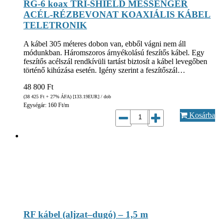
RG-6 koax TRI-SHIELD MESSENGER
ACÉL-RÉZBEVONAT KOAXIÁLIS KÁBEL
TELETRONIK
A kábel 305 méteres dobon van, ebből vágni nem áll
módunkban. Háromszoros árnyékolású feszítős kábel. Egy
feszítős acélszál rendkívüli tartást biztosít a kábel levegőben
történő kihúzása esetén. Igény szerint a feszítőszál…
48 800
Ft
(38 425
Ft
+ 27% ÁFA) [133.19
EUR
] / dob
Egységár: 160 Ft/m
Kosárba
RF kábel (aljzat–dugó) – 1,5 m