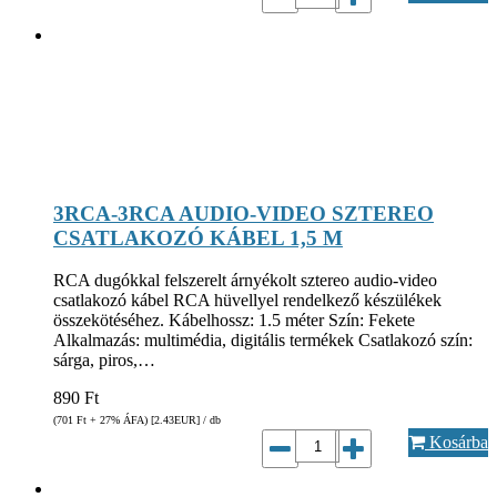
3RCA-3RCA AUDIO-VIDEO SZTEREO
CSATLAKOZÓ KÁBEL 1,5 M
RCA dugókkal felszerelt árnyékolt sztereo audio-video
csatlakozó kábel RCA hüvellyel rendelkező készülékek
összekötéséhez. Kábelhossz: 1.5 méter Szín: Fekete
Alkalmazás: multimédia, digitális termékek Csatlakozó szín:
sárga, piros,…
890
Ft
(701
Ft
+ 27% ÁFA) [2.43
EUR
] / db
Kosárba