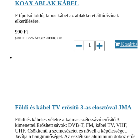
KOAX ABLAK KÁBEL
F típutsú toldó, lapos kábel az ablakkeret átfúrásának
elkerülésére.
990
Ft
(780
Ft
+ 27% ÁFA) [2.70
EUR
] / db
Kosárba
Földi és kábel TV erősítő 3-as elosztóval JMA
Földi és kábeles vételre alkalmas szélessávú erősítő 3
kimenettel.Erősített sávok: DVB-T, FM, kábel TV, VHF,
UHF. Csökkenti a szemcsézetet és növeli a képélességet.
Javítja a hangminőséget. Az esztétikus aluminium doboz erős