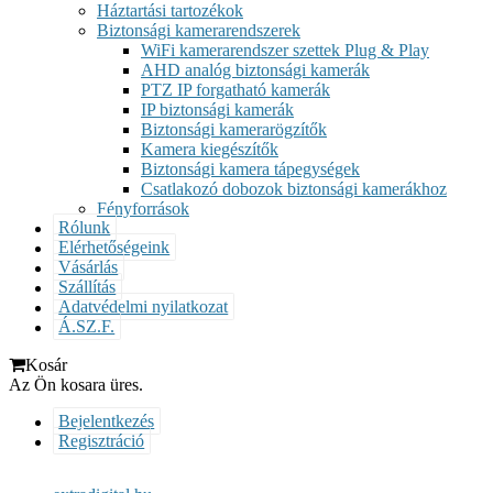
Háztartási tartozékok
Biztonsági kamerarendszerek
WiFi kamerarendszer szettek Plug & Play
AHD analóg biztonsági kamerák
PTZ IP forgatható kamerák
IP biztonsági kamerák
Biztonsági kamerarögzítők
Kamera kiegészítők
Biztonsági kamera tápegységek
Csatlakozó dobozok biztonsági kamerákhoz
Fényforrások
Rólunk
Elérhetőségeink
Vásárlás
Szállítás
Adatvédelmi nyilatkozat
Á.SZ.F.
Kosár
Az Ön kosara üres.
Bejelentkezés
Regisztráció