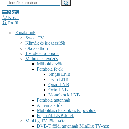
Menü
Kosár
Profil
Kínálatunk
Sweet TV
Klímák és kiegészítők
Okos otthon
TV okosító boxok
Műholdas tévézés
Műholdvevők
Parabola fejek
Single LNB
Twin LNB
Quad LNB
Octo LNB
Monoblock LNB
Parabola antennák
Antennatartók
Műholdas elosztók és kapcsolók
Fejtartók LNB-knek
MinDig TV földi vétel
DVB-T földi antennák MinDig TV-hez