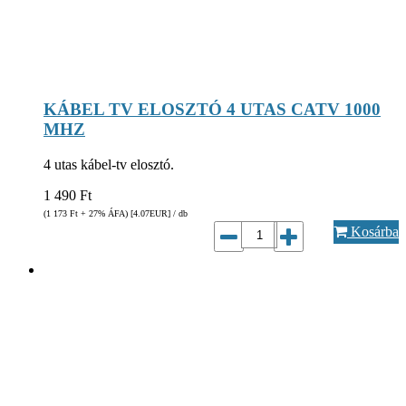
KÁBEL TV ELOSZTÓ 4 UTAS CATV 1000
MHZ
4 utas kábel-tv elosztó.
1 490
Ft
(1 173
Ft
+ 27% ÁFA) [4.07
EUR
] / db
Kosárba