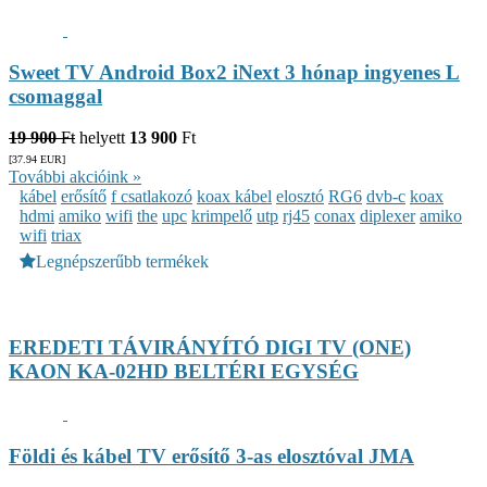
Sweet TV Android Box2 iNext 3 hónap ingyenes L
csomaggal
19 900
Ft
helyett
13 900
Ft
[37.94
EUR
]
További akcióink »
kábel
erősítő
f csatlakozó
koax kábel
elosztó
RG6
dvb-c
koax
hdmi
amiko
wifi
the
upc
krimpelő
utp
rj45
conax
diplexer
amiko
wifi
triax
Legnépszerűbb termékek
EREDETI TÁVIRÁNYÍTÓ DIGI TV (ONE)
KAON KA-02HD BELTÉRI EGYSÉG
Földi és kábel TV erősítő 3-as elosztóval JMA