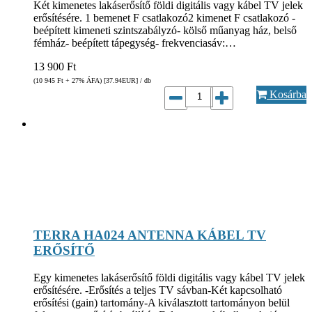
Két kimenetes lakáserősítő földi digitális vagy kábel TV jelek
erősítésére. 1 bemenet F csatlakozó2 kimenet F csatlakozó -
beépített kimeneti szintszabályzó- kölső műanyag ház, belső
fémház- beépített tápegység- frekvenciasáv:…
13 900
Ft
(10 945
Ft
+ 27% ÁFA) [37.94
EUR
] / db
Kosárba
TERRA HA024 ANTENNA KÁBEL TV
ERŐSÍTŐ
Egy kimenetes lakáserősítő földi digitális vagy kábel TV jelek
erősítésére. -Erősítés a teljes TV sávban-Két kapcsolható
erősítési (gain) tartomány-A kiválasztott tartományon belül