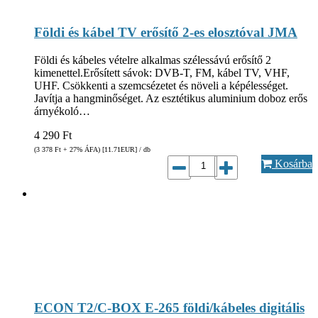
Földi és kábel TV erősítő 2-es elosztóval JMA
Földi és kábeles vételre alkalmas szélessávú erősítő 2
kimenettel.Erősített sávok: DVB-T, FM, kábel TV, VHF,
UHF. Csökkenti a szemcsézetet és növeli a képélességet.
Javítja a hangminőséget. Az esztétikus aluminium doboz erős
árnyékoló…
4 290
Ft
(3 378
Ft
+ 27% ÁFA) [11.71
EUR
] / db
Kosárba
ECON T2/C-BOX E-265 földi/kábeles digitális