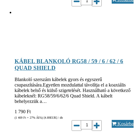
KÁBEL BLANKOLÓ RG58 / 59 / 6 / 62 / 6
QUAD SHIELD
Blankoló szerszám kábelek gyors és egyszerű
csupaszítására.Egyetlen mozdulattal távolítja el a koaxiális
kábelek belső és külső szigetelését. Használható a következő
kábeleknél: RG58/59/6/62/6 Quad Shield. A kábelt
behelyezzük a…
1 790
Ft
(1 409
Ft
+ 27% ÁFA) [4.89
EUR
] / db
Kosárba