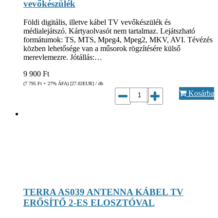
vevőkészülék
Földi digitális, illetve kábel TV vevőkészülék és
médialejátszó. Kártyaolvasót nem tartalmaz. Lejátszható
formátumok: TS, MTS, Mpeg4, Mpeg2, MKV, AVI. Tévézés
közben lehetősége van a műsorok rögzítésére külső
merevlemezre. Jótállás:…
9 900
Ft
(7 795
Ft
+ 27% ÁFA) [27.02
EUR
] / db
Kosárba
TERRA AS039 ANTENNA KÁBEL TV
ERŐSÍTŐ 2-ES ELOSZTÓVAL