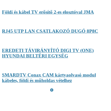
Földi és kábel TV erősítő 2-es elosztóval JMA
RJ45 UTP LAN CSATLAKOZÓ DUGÓ 8P8C
EREDETI TÁVIRÁNYÍTÓ DIGI TV (ONE)
HYUNDAI BELTÉRI EGYSÉG
SMARDTV Conax CAM kártyaolvasó modul
kábeles, földi és műholdas vételhez
Üzemeltető
Online elállás
Teljes katalógus
Vásárlói értékelések