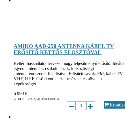
AMIKO AAD-250 ANTENNA KÁBEL TV
ERŐSÍTŐ KETTŐS ELOSZTÓVAL
Beltéri használatra tervezett nagy teljesítményű erősítő. Ideális
egyéni antennák, családi házak, kisközösségi
antennarendszerek felerősítve. Erősített sávok: FM, kábel TV,
VHF, UHF. Csökkenti a szemcsézetet és növeli a
képélességet.…
6 990
Ft
(5 504
Ft
+ 27% ÁFA) [19.08
EUR
] / db
Kosárba