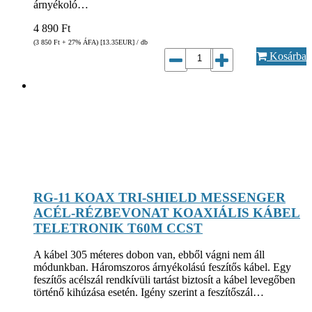
árnyékoló…
4 890
Ft
(3 850
Ft
+ 27% ÁFA) [13.35
EUR
] / db
Kosárba
RG-11 KOAX TRI-SHIELD MESSENGER
ACÉL-RÉZBEVONAT KOAXIÁLIS KÁBEL
TELETRONIK T60M CCST
A kábel 305 méteres dobon van, ebből vágni nem áll
módunkban. Háromszoros árnyékolású feszítős kábel. Egy
feszítős acélszál rendkívüli tartást biztosít a kábel levegőben
történő kihúzása esetén. Igény szerint a feszítőszál…