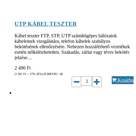
UTP KÁBEL TESZTER
Kábel teszter FTP, STP, UTP számítógépes hálózatok
kábeleinek vizsgálatára, telefon kábelek szabályos
bekötésének ellenőrzésére. Nehezen hozzáférhető vezetékek
esetén nélkülözhetetlen. Szakadás, zárlat vagy téves bekötés
jelzése…
2 490
Ft
(1 961
Ft
+ 27% ÁFA) [6.80
EUR
] / db
Kosárba