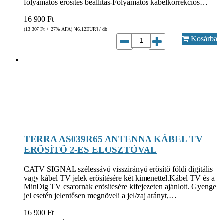
folyamatos erősítés beállítás-Folyamatos kábelkorrekciós…
16 900
Ft
(13 307
Ft
+ 27% ÁFA) [46.12
EUR
] / db
Kosárba
TERRA AS039R65 ANTENNA KÁBEL TV
ERŐSÍTŐ 2-ES ELOSZTÓVAL
CATV SIGNAL szélessávú visszirányú erősítő földi digitális
vagy kábel TV jelek erősítésére két kimenettel.Kábel TV és a
MinDig TV csatornák erősítésére kifejezeten ajánlott. Gyenge
jel esetén jelentősen megnöveli a jel/zaj arányt,…
16 900
Ft