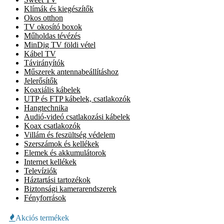
Klímák és kiegészítők
Okos otthon
TV okosító boxok
Műholdas tévézés
MinDig TV földi vétel
Kábel TV
Távirányítók
Műszerek antennabeállításhoz
Jelerősítők
Koaxiális kábelek
UTP és FTP kábelek, csatlakozók
Hangtechnika
Audió-videó csatlakozási kábelek
Koax csatlakozók
Villám és feszültség védelem
Szerszámok és kellékek
Elemek és akkumulátorok
Internet kellékek
Televíziók
Háztartási tartozékok
Biztonsági kamerarendszerek
Fényforrások
Akciós termékek