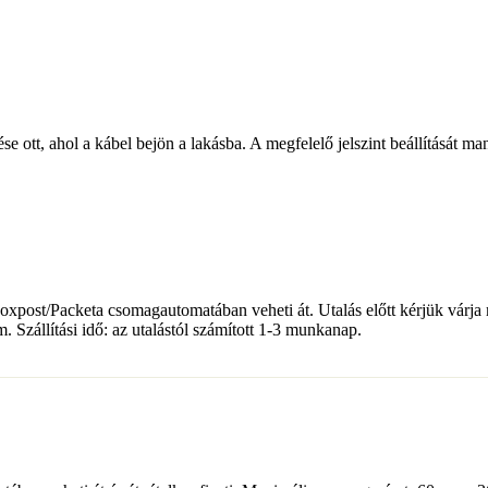
se ott, ahol a kábel bejön a lakásba. A megfelelő jelszint beállítását m
 Foxpost/Packeta csomagautomatában veheti át. Utalás előtt kérjük várja
Szállítási idő: az utalástól számított 1-3 munkanap.