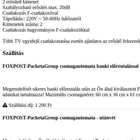
2 erősített kimenet
Szabályozható erősítés max. 20dB
Csatlakozás F-csatlakozóval
Tápellátás:: 220V ~ 50-60Hz hálózatról
Kimenetek száma: 2
Csatlakozás hagyományos F-csatlakozókkal
Több TV egyidejű csatlakoztatása esetén ajánlatos az erősítő felszerelé
Szállítás
FOXPOST-PacketaGroup csomagautomata banki előreutalással
Megrendelését sikeres banki előreutalás után az Ön által kiválasztott
adatokat tartalmazza! Maximális csomagméret: 60 cm x 36 cm x 61 cm. 
Szállítási díj: 1 290
Ft
FOXPOST-PacketaGroup csomagautomata - utánvét