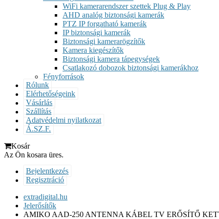
WiFi kamerarendszer szettek Plug & Play
AHD analóg biztonsági kamerák
PTZ IP forgatható kamerák
IP biztonsági kamerák
Biztonsági kamerarögzítők
Kamera kiegészítők
Biztonsági kamera tápegységek
Csatlakozó dobozok biztonsági kamerákhoz
Fényforrások
Rólunk
Elérhetőségeink
Vásárlás
Szállítás
Adatvédelmi nyilatkozat
Á.SZ.F.
Kosár
Az Ön kosara üres.
Bejelentkezés
Regisztráció
extradigital.hu
Jelerősítők
AMIKO AAD-250 ANTENNA KÁBEL TV ERŐSÍTŐ KE