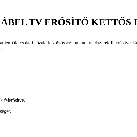
KÁBEL TV ERŐSÍTŐ KETTŐS
éni antennák, családi házak, kisközösségi antennarendszerek felerősítv
…
k felerősítve.
séget.