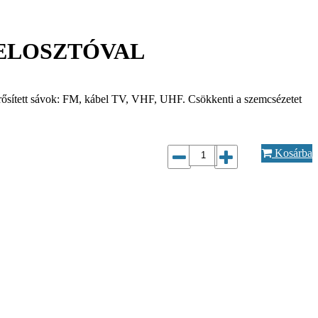
 ELOSZTÓVAL
e. Erősített sávok: FM, kábel TV, VHF, UHF. Csökkenti a szemcsézetet
Kosárba