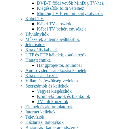
DVB-T földi vevők MinDig TV-hez
Kiegészítők földi vételhez
MinDig TV Premium kártyaolvasók
Kábel TV
Kábel TV elosztók
Kábel TV beltéri egységek
Távirányítók
Műszerek antennabeállításhoz
Jelerősítők
Koaxiális kábelek
UTP és FTP kábelek, csatlakozók
Hangtechnika
Hangprojektor, soundbar
Audió-videó csatlakozási kábelek
Koax csatlakozók
Villám és feszültség védelem
Szerszámok és kellékek
Vegyes kiegészítők
Krimpelő fogók és blankolók
TV fali konzolok
Elemek és akkumulátorok
Internet kellékek
Televíziók
Háztartási tartozékok
Biztonsági kamerarendszerek