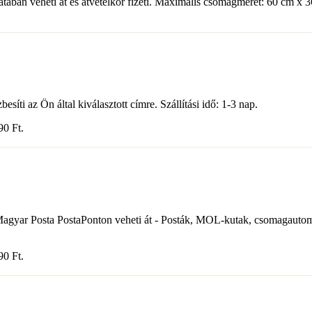
ában veheti át és átvételkor fizeti. Maximális csomagméret: 60 cm x 3
síti az Ön által kiválasztott címre. Szállítási idő: 1-3 nap.
490
Ft
.
ott Magyar Posta PostaPonton veheti át - Posták, MOL-kutak, csomagau
490
Ft
.