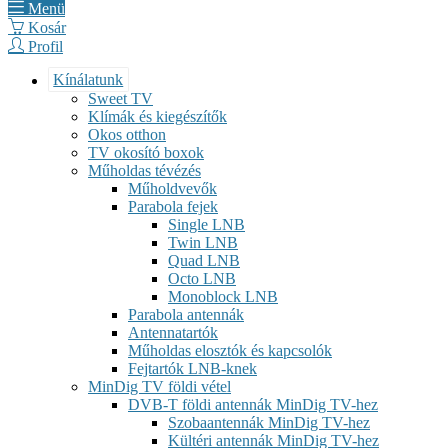
Menü
Kosár
Profil
Kínálatunk
Sweet TV
Klímák és kiegészítők
Okos otthon
TV okosító boxok
Műholdas tévézés
Műholdvevők
Parabola fejek
Single LNB
Twin LNB
Quad LNB
Octo LNB
Monoblock LNB
Parabola antennák
Antennatartók
Műholdas elosztók és kapcsolók
Fejtartók LNB-knek
MinDig TV földi vétel
DVB-T földi antennák MinDig TV-hez
Szobaantennák MinDig TV-hez
Kültéri antennák MinDig TV-hez