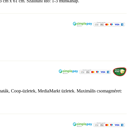
6 cm x 61 cm. Szállítási idő: 1-3 munkanap.
tomaták, Coop-üzletek, MediaMarkt üzletek. Maximális csomagméret: