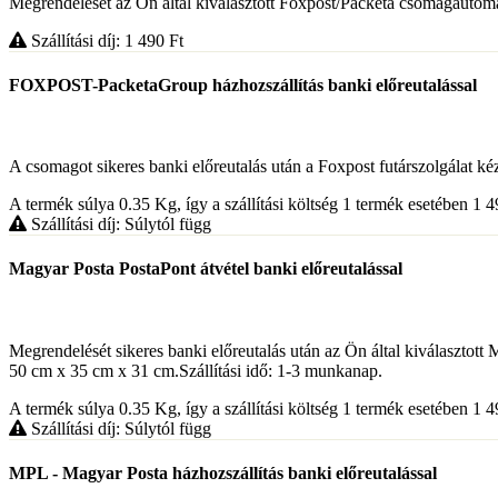
Megrendelését az Ön által kiválasztott Foxpost/Packeta csomagautomat
Szállítási díj: 1 490
Ft
FOXPOST-PacketaGroup házhozszállítás banki előreutalással
A csomagot sikeres banki előreutalás után a Foxpost futárszolgálat kézbe
A termék súlya 0.35
Kg
, így a szállítási költség 1 termék esetében 1 
Szállítási díj: Súlytól függ
Magyar Posta PostaPont átvétel banki előreutalással
Megrendelését sikeres banki előreutalás után az Ön által kiválaszt
50 cm x 35 cm x 31 cm.Szállítási idő: 1-3 munkanap.
A termék súlya 0.35
Kg
, így a szállítási költség 1 termék esetében 1 
Szállítási díj: Súlytól függ
MPL - Magyar Posta házhozszállítás banki előreutalással