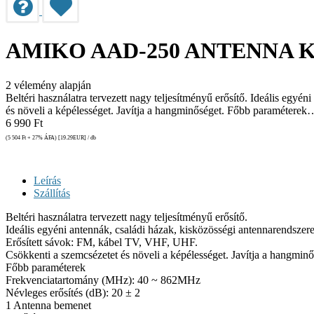
AMIKO AAD-250 ANTENNA 
2
vélemény alapján
Beltéri használatra tervezett nagy teljesítményű erősítő. Ideális egy
és növeli a képélességet. Javítja a hangminőséget. Főbb paraméterek
6 990
Ft
(5 504
Ft
+ 27% ÁFA) [19.29
EUR
] / db
Leírás
Szállítás
Beltéri használatra tervezett nagy teljesítményű erősítő.
Ideális egyéni antennák, családi házak, kisközösségi antennarendszere
Erősített sávok: FM, kábel TV, VHF, UHF.
Csökkenti a szemcsézetet és növeli a képélességet. Javítja a hangminő
Főbb paraméterek
Frekvenciatartomány (MHz): 40 ~ 862MHz
Névleges erősítés (dB): 20 ± 2
1 Antenna bemenet