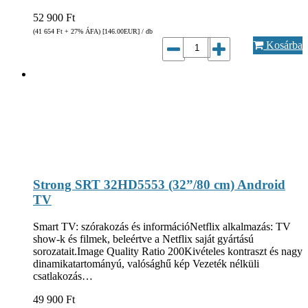
52 900
Ft
(41 654
Ft
+ 27% ÁFA) [146.00
EUR
] / db
Kosárba
Strong SRT 32HD5553 (32”/80 cm) Android
TV
Smart TV: szórakozás és információNetflix alkalmazás: TV
show-k és filmek, beleértve a Netflix saját gyártású
sorozatait.Image Quality Ratio 200Kivételes kontraszt és nagy
dinamikatartományú, valósághű kép Vezeték nélküli
csatlakozás…
49 900
Ft