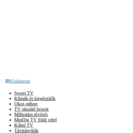
Kínálatunk
Sweet TV
Klímák és kiegészítők
Okos otthon
TV okosító boxok
Műholdas tévézés
MinDig TV földi vétel
Kábel TV
Távirányítók