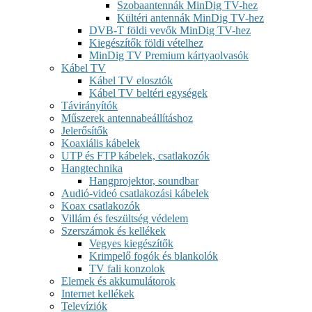
Szobaantennák MinDig TV-hez
Kültéri antennák MinDig TV-hez
DVB-T földi vevők MinDig TV-hez
Kiegészítők földi vételhez
MinDig TV Premium kártyaolvasók
Kábel TV
Kábel TV elosztók
Kábel TV beltéri egységek
Távirányítók
Műszerek antennabeállításhoz
Jelerősítők
Koaxiális kábelek
UTP és FTP kábelek, csatlakozók
Hangtechnika
Hangprojektor, soundbar
Audió-videó csatlakozási kábelek
Koax csatlakozók
Villám és feszültség védelem
Szerszámok és kellékek
Vegyes kiegészítők
Krimpelő fogók és blankolók
TV fali konzolok
Elemek és akkumulátorok
Internet kellékek
Televíziók