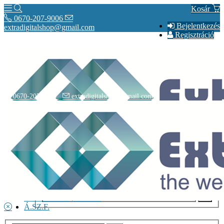
Kosár
0670-207-9006
Bejelentkezés
extradigitalshop@gmail.com
Regisztráció
0670-207-9006
extradigitalshop@gmail.com
Rólunk
Elérhetőségeink
Vásárlás
Szállítás
Adatvédelmi nyilatkozat
Á.SZ.F.