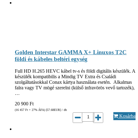
Golden Interstar GAMMA X+ Linuxos T2C
földi és kábeles beltéri egység
Full HD H.265 HEVC kábel tv-s és földi digitális készülék. A
készülék kompatibilis a Mindig TV Extra és Családi
szolgáltatásokkal Conax kártya használata esetén. Alkalmas
falra vagy TV mögé szerelni (külső infravörös vevő tartozék),
…
20 900
Ft
(16 457
Ft
+ 27% ÁFA) [57.68
EUR
] / db
Kosárba