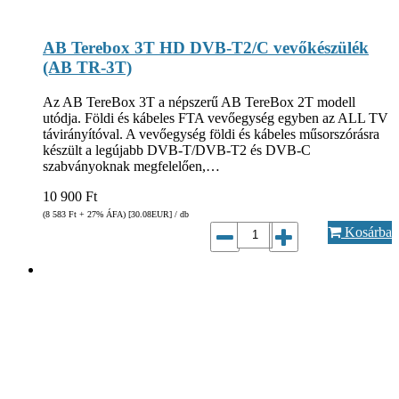
AB Terebox 3T HD DVB-T2/C vevőkészülék
(AB TR-3T)
Az AB TereBox 3T a népszerű AB TereBox 2T modell
utódja. Földi és kábeles FTA vevőegység egyben az ALL TV
távirányítóval. A vevőegység földi és kábeles műsorszórásra
készült a legújabb DVB-T/DVB-T2 és DVB-C
szabványoknak megfelelően,…
10 900
Ft
(8 583
Ft
+ 27% ÁFA) [30.08
EUR
] / db
Kosárba