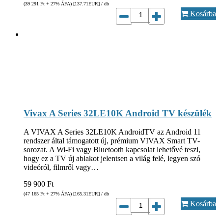
(39 291
Ft
+ 27% ÁFA) [137.71
EUR
] / db
Kosárba
Vivax A Series 32LE10K Android TV készülék
A VIVAX A Series 32LE10K AndroidTV az Android 11
rendszer által támogatott új, prémium VIVAX Smart TV-
sorozat. A Wi-Fi vagy Bluetooth kapcsolat lehetővé teszi,
hogy ez a TV új ablakot jelentsen a világ felé, legyen szó
videóról, filmről vagy…
59 900
Ft
(47 165
Ft
+ 27% ÁFA) [165.31
EUR
] / db
Kosárba