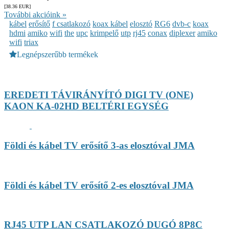
[38.36
EUR
]
További akcióink »
kábel
erősítő
f csatlakozó
koax kábel
elosztó
RG6
dvb-c
koax
hdmi
amiko
wifi
the
upc
krimpelő
utp
rj45
conax
diplexer
amiko
wifi
triax
Legnépszerűbb termékek
EREDETI TÁVIRÁNYÍTÓ DIGI TV (ONE)
KAON KA-02HD BELTÉRI EGYSÉG
Földi és kábel TV erősítő 3-as elosztóval JMA
Földi és kábel TV erősítő 2-es elosztóval JMA
RJ45 UTP LAN CSATLAKOZÓ DUGÓ 8P8C