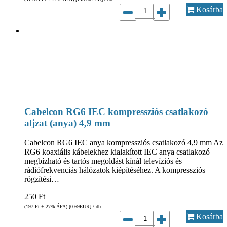
Kosárba
Cabelcon RG6 IEC kompressziós csatlakozó
aljzat (anya) 4,9 mm
Cabelcon RG6 IEC anya kompressziós csatlakozó 4,9 mm Az
RG6 koaxiális kábelekhez kialakított IEC anya csatlakozó
megbízható és tartós megoldást kínál televíziós és
rádiófrekvenciás hálózatok kiépítéséhez. A kompressziós
rögzítési…
250
Ft
(197
Ft
+ 27% ÁFA) [0.69
EUR
] / db
Kosárba