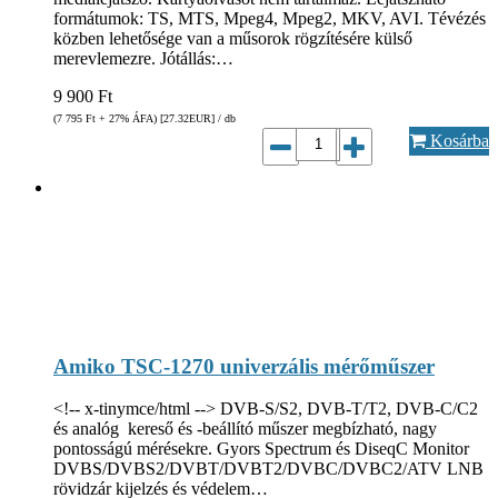
formátumok: TS, MTS, Mpeg4, Mpeg2, MKV, AVI. Tévézés
közben lehetősége van a műsorok rögzítésére külső
merevlemezre. Jótállás:…
9 900
Ft
(7 795
Ft
+ 27% ÁFA) [27.32
EUR
] / db
Kosárba
Amiko TSC-1270 univerzális mérőműszer
<!-- x-tinymce/html --> DVB-S/S2, DVB-T/T2, DVB-C/C2
és analóg kereső és -beállító műszer megbízható, nagy
pontosságú mérésekre. Gyors Spectrum és DiseqC Monitor
DVBS/DVBS2/DVBT/DVBT2/DVBC/DVBC2/ATV LNB
rövidzár kijelzés és védelem…