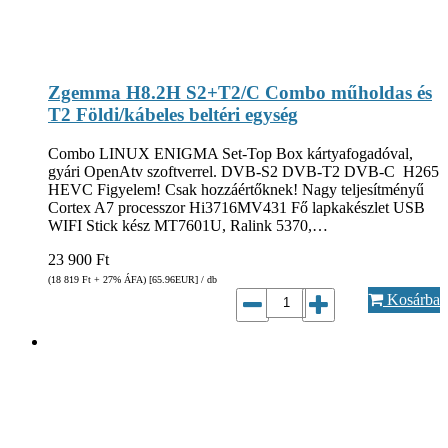
Zgemma H8.2H S2+T2/C Combo műholdas és
T2 Földi/kábeles beltéri egység
Combo LINUX ENIGMA Set-Top Box kártyafogadóval,
gyári OpenAtv szoftverrel. DVB-S2 DVB-T2 DVB-C H265
HEVC Figyelem! Csak hozzáértőknek! Nagy teljesítményű
Cortex A7 processzor Hi3716MV431 Fő lapkakészlet USB
WIFI Stick kész MT7601U, Ralink 5370,…
23 900
Ft
(18 819
Ft
+ 27% ÁFA) [65.96
EUR
] / db
Kosárba