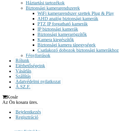
Háztartási tartozékok
Biztonsági kamerarendszerek
WiFi kamerarendszer szettek Plug & Play
AHD analóg biztonsági kamerák
PTZ IP forgatható kamerák
IP biztonsági kamerák
Biztonsági kamerarögzítők
Kamera kiegészítők
Biztonsági kamera tápegységek
Csatlakozó dobozok biztonsági kamerákhoz
Fényforrások
Rólunk
Elérhetőségeink
Vásárlás
Szállítás
Adatvédelmi nyilatkozat
Á.SZ.F.
Kosár
Az Ön kosara üres.
Bejelentkezés
Regisztráció