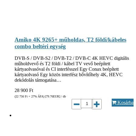
Amiko 4K 9265+ műholdas, T2 földi/kábeles
combo beltéri egység
DVB-S / DVB-S2 / DVB-T2 / DVB-C 4K HEVC digitális
műholdvevő és T2 földi / kábel TV vevő beépített
kártyaolvasóval és CI interfésszel Egy Conax beépített
kártyaolvasó Egy közös interfész bővítőhely 4K, HEVC
dekódolás támogatása…
28 900
Ft
(22 756
Ft
+ 27% ÁFA) [79.76
EUR
] / db
Kosárba