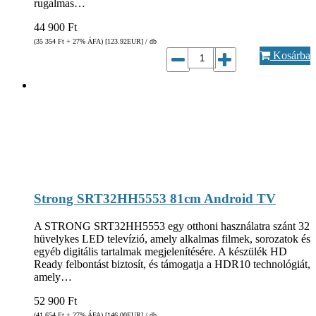
rugalmas…
44 900
Ft
(35 354
Ft
+ 27% ÁFA) [123.92
EUR
] / db
Kosárba
Strong SRT32HH5553 81cm Android TV
A STRONG SRT32HH5553 egy otthoni használatra szánt 32
hüvelykes LED televízió, amely alkalmas filmek, sorozatok és
egyéb digitális tartalmak megjelenítésére. A készülék HD
Ready felbontást biztosít, és támogatja a HDR10 technológiát,
amely…
52 900
Ft
(41 654
Ft
+ 27% ÁFA) [146.00
EUR
] / db