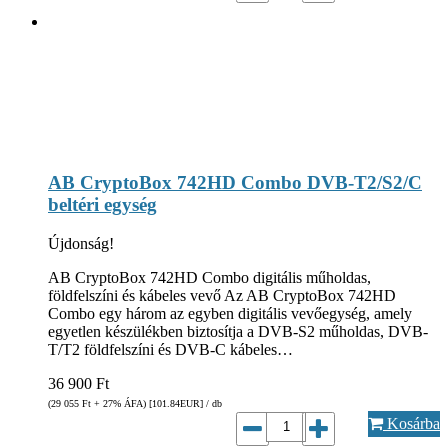
AB CryptoBox 742HD Combo DVB-T2/S2/C
beltéri egység
Újdonság!
AB CryptoBox 742HD Combo digitális műholdas,
földfelszíni és kábeles vevő Az AB CryptoBox 742HD
Combo egy három az egyben digitális vevőegység, amely
egyetlen készülékben biztosítja a DVB-S2 műholdas, DVB-
T/T2 földfelszíni és DVB-C kábeles…
36 900
Ft
(29 055
Ft
+ 27% ÁFA) [101.84
EUR
] / db
Kosárba