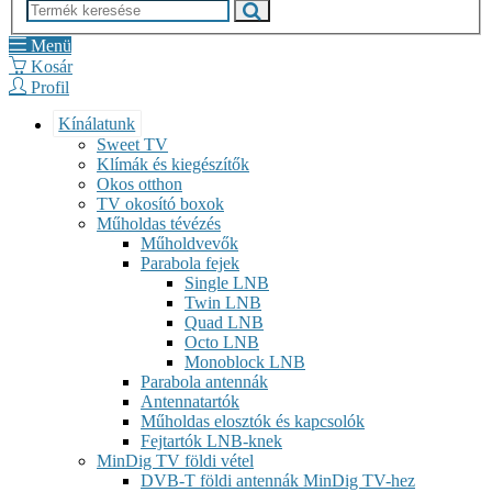
Menü
Kosár
Profil
Kínálatunk
Sweet TV
Klímák és kiegészítők
Okos otthon
TV okosító boxok
Műholdas tévézés
Műholdvevők
Parabola fejek
Single LNB
Twin LNB
Quad LNB
Octo LNB
Monoblock LNB
Parabola antennák
Antennatartók
Műholdas elosztók és kapcsolók
Fejtartók LNB-knek
MinDig TV földi vétel
DVB-T földi antennák MinDig TV-hez