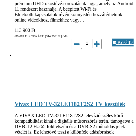
prémium UHD okostévé-sorozatának tagja, amely az Android
11 rendszert használja. A beépített Wi-Fi és
Bluetooth kapcsolatok révén könnyedén hozzáférhetünk
online videókhoz, filmekhez vagy…
113 900
Ft
(89 685
Ft
+ 27% ÁFA) [314.35
EUR
] / db
Kosárba
Vivax LED TV-32LE1182T2S2 TV készülék
A VIVAX LED TV-32LE118T2S2 televízió széles körű
kompatibilitást kínál a digitális műsorszórás terén, támogatva a
DVB-T2 H.265 földfelszíni és a DVB-S2 műholdas jelek
vételét is. Ez lehetővé teszi a különféle adásforrások