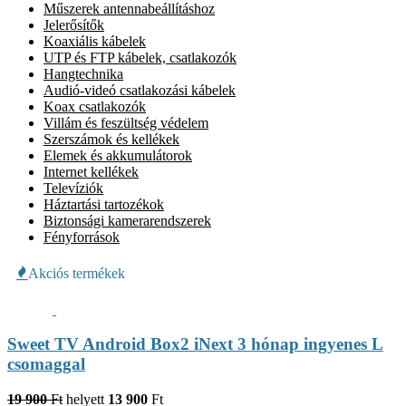
Műszerek antennabeállításhoz
Jelerősítők
Koaxiális kábelek
UTP és FTP kábelek, csatlakozók
Hangtechnika
Audió-videó csatlakozási kábelek
Koax csatlakozók
Villám és feszültség védelem
Szerszámok és kellékek
Elemek és akkumulátorok
Internet kellékek
Televíziók
Háztartási tartozékok
Biztonsági kamerarendszerek
Fényforrások
Akciós termékek
Sweet TV Android Box2 iNext 3 hónap ingyenes L
csomaggal
19 900
Ft
helyett
13 900
Ft