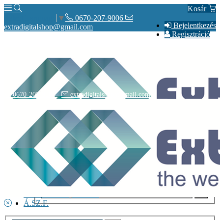
Kosár
0670-207-9006
Select Language
▼
Bejelentkezés
extradigitalshop@gmail.com
Regisztráció
0670-207-9006
extradigitalshop@gmail.com
Rólunk
Elérhetőségeink
Vásárlás
Szállítás
Adatvédelmi nyilatkozat
Á.SZ.F.