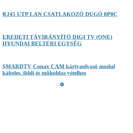
RJ45 UTP LAN CSATLAKOZÓ DUGÓ 8P8C
EREDETI TÁVIRÁNYÍTÓ DIGI TV (ONE)
HYUNDAI BELTÉRI EGYSÉG
SMARDTV Conax CAM kártyaolvasó modul
kábeles, földi és műholdas vételhez
Üzemeltető
Online elállás
Teljes katalógus
Vásárlói értékelések
Adatvédelmi nyilatkozat
Szeretne Ön is ilyen webáruházat nyitni?
Webáruház nyitás »