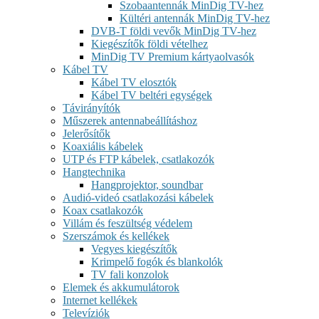
Szobaantennák MinDig TV-hez
Kültéri antennák MinDig TV-hez
DVB-T földi vevők MinDig TV-hez
Kiegészítők földi vételhez
MinDig TV Premium kártyaolvasók
Kábel TV
Kábel TV elosztók
Kábel TV beltéri egységek
Távirányítók
Műszerek antennabeállításhoz
Jelerősítők
Koaxiális kábelek
UTP és FTP kábelek, csatlakozók
Hangtechnika
Hangprojektor, soundbar
Audió-videó csatlakozási kábelek
Koax csatlakozók
Villám és feszültség védelem
Szerszámok és kellékek
Vegyes kiegészítők
Krimpelő fogók és blankolók
TV fali konzolok
Elemek és akkumulátorok
Internet kellékek
Televíziók