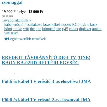
csomaggal
19 900
Ft
helyett
13 900
Ft
[38.25
EUR
]
További akcióink »
kábel
erősítő
f csatlakozó
koax kábel
elosztó
RG6
dvb-c
koax
hdmi
amiko
wifi
the
upc
krimpelő
utp
rj45
conax
diplexer
amiko
wifi
triax
Legnépszerűbb termékek
EREDETI TÁVIRÁNYÍTÓ DIGI TV (ONE)
KAON KA-02HD BELTÉRI EGYSÉG
Földi és kábel TV erősítő 3-as elosztóval JMA
Földi és kábel TV erősítő 2-es elosztóval JMA