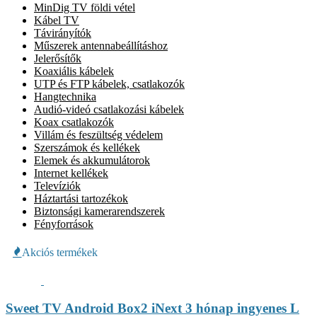
MinDig TV földi vétel
Kábel TV
Távirányítók
Műszerek antennabeállításhoz
Jelerősítők
Koaxiális kábelek
UTP és FTP kábelek, csatlakozók
Hangtechnika
Audió-videó csatlakozási kábelek
Koax csatlakozók
Villám és feszültség védelem
Szerszámok és kellékek
Elemek és akkumulátorok
Internet kellékek
Televíziók
Háztartási tartozékok
Biztonsági kamerarendszerek
Fényforrások
Akciós termékek
Sweet TV Android Box2 iNext 3 hónap ingyenes L