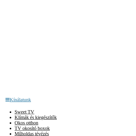
Kínálatunk
Sweet TV
Klímák és kiegészítők
Okos otthon
TV okosító boxok
Műholdas tévézés