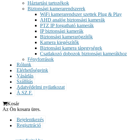
Háztartási tartozékok
Biztonsági kamerarendszerek
WiFi kamerarendszer szettek Plug & Play
AHD analóg biztonsági kamerák
PTZ IP forgatható kamerák
IP biztonsági kamerák
Biztonsági kamerarögzítők
Kamera kiegészítők
Biztonsági kamera tápegységek
Csatlakozó dobozok biztonsági kamerákhoz
Fényforrások
Rólunk
Elérhetőségeink
Vásárlás
Szállítás
Adatvédelmi nyilatkozat
Á.SZ.F.
Kosár
Az Ön kosara üres.
Bejelentkezés
Regisztráció