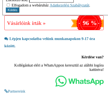
Elfogadom a webáruház
Adatkezelési Szabályzatát
.
96 %
Vásárlóink írták »
Lépjen kapcsolatba velünk munkanapokon 9-17 óra
között.
Kérdése van?
Kollégánkat eléri a WhatsAppon keresztül az alábbi logóra
kattintva!
Partnereink