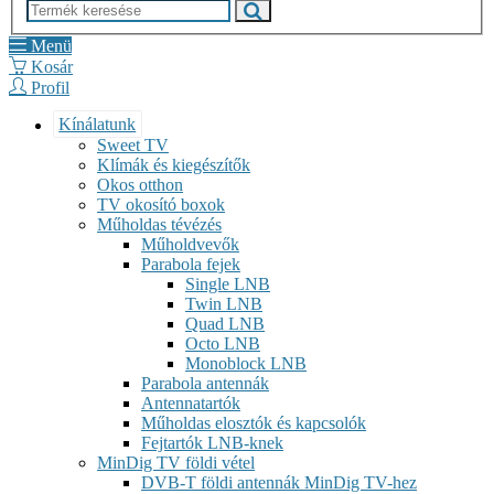
Menü
Kosár
Profil
Kínálatunk
Sweet TV
Klímák és kiegészítők
Okos otthon
TV okosító boxok
Műholdas tévézés
Műholdvevők
Parabola fejek
Single LNB
Twin LNB
Quad LNB
Octo LNB
Monoblock LNB
Parabola antennák
Antennatartók
Műholdas elosztók és kapcsolók
Fejtartók LNB-knek
MinDig TV földi vétel
DVB-T földi antennák MinDig TV-hez