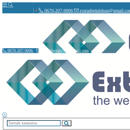
0670-207-9006
extradigitalshop@gmail.c
Select Language
▼
0670-207-9006
extradigitalshop@gmail.com
Rólunk
Elérhetőségeink
Vásárlás
Szállítás
Adatvédelmi nyilatkozat
Á.SZ.F.