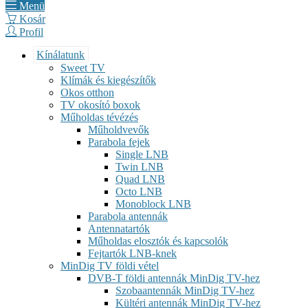
Menü
Kosár
Profil
Kínálatunk
Sweet TV
Klímák és kiegészítők
Okos otthon
TV okosító boxok
Műholdas tévézés
Műholdvevők
Parabola fejek
Single LNB
Twin LNB
Quad LNB
Octo LNB
Monoblock LNB
Parabola antennák
Antennatartók
Műholdas elosztók és kapcsolók
Fejtartók LNB-knek
MinDig TV földi vétel
DVB-T földi antennák MinDig TV-hez
Szobaantennák MinDig TV-hez
Kültéri antennák MinDig TV-hez