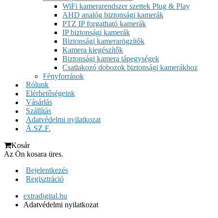
WiFi kamerarendszer szettek Plug & Play
AHD analóg biztonsági kamerák
PTZ IP forgatható kamerák
IP biztonsági kamerák
Biztonsági kamerarögzítők
Kamera kiegészítők
Biztonsági kamera tápegységek
Csatlakozó dobozok biztonsági kamerákhoz
Fényforrások
Rólunk
Elérhetőségeink
Vásárlás
Szállítás
Adatvédelmi nyilatkozat
Á.SZ.F.
Kosár
Az Ön kosara üres.
Bejelentkezés
Regisztráció
extradigital.hu
Adatvédelmi nyilatkozat