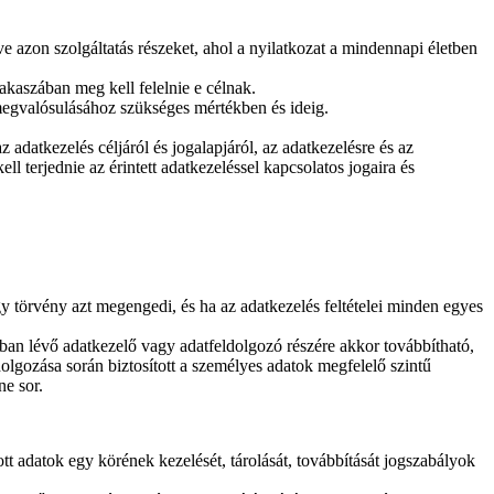
 azon szolgáltatás részeket, ahol a nyilatkozat a mindennapi életben
akaszában meg kell felelnie e célnak.
 megvalósulásához szükséges mértékben és ideig.
 adatkezelés céljáról és jogalapjáról, az adatkezelésre és az
ll terjednie az érintett adatkezeléssel kapcsolatos jogaira és
y törvény azt megengedi, és ha az adatkezelés feltételei minden egyes
gban lévő adatkezelő vagy adatfeldolgozó részére akkor továbbítható,
ldolgozása során biztosított a személyes adatok megfelelő szintű
ne sor.
 adatok egy körének kezelését, tárolását, továbbítását jogszabályok