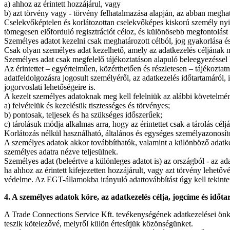
a) ahhoz az érintett hozzájárul, vagy
b) azt törvény vagy - törvény felhatalmazása alapján, az abban meghat
Cselekvőképtelen és korlátozottan cselekvőképes kiskorú személy nyil
tömegesen előforduló regisztrációt céloz, és különösebb megfontolást
Személyes adatot kezelni csak meghatározott célból, jog gyakorlása és
Csak olyan személyes adat kezelhető, amely az adatkezelés céljának m
Személyes adat csak megfelelő tájékoztatáson alapuló beleegyezéssel 
Az érintettet – egyértelműen, közérthetően és részletesen – tájékoztatn
adatfeldolgozásra jogosult személyéről, az adatkezelés időtartamáról, il
jogorvoslati lehetőségeire is.
A kezelt személyes adatoknak meg kell felelniük az alábbi követelm
a) felvételük és kezelésük tisztességes és törvényes;
b) pontosak, teljesek és ha szükséges időszerűek;
c) tárolásuk módja alkalmas arra, hogy az érintettet csak a tárolás cél
Korlátozás nélkül használható, általános és egységes személyazonosító 
A személyes adatok akkor továbbíthatók, valamint a különböző adatkez
személyes adatra nézve teljesülnek.
Személyes adat (beleértve a különleges adatot is) az országból - az a
ha ahhoz az érintett kifejezetten hozzájárult, vagy azt törvény lehetőv
védelme. Az EGT-államokba irányuló adattovábbítást úgy kell tekinten
4. A személyes adatok köre, az adatkezelés célja, jogcíme és időt
A Trade Connections Service Kft. tevékenységének adatkezelései önké
teszik kötelezővé, melyről külön értesítjük közönségünket.