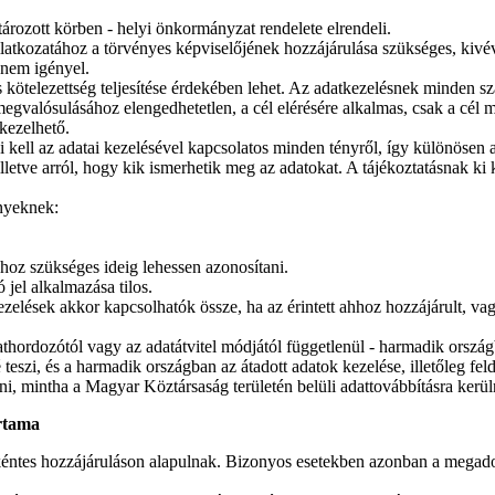
ározott körben - helyi önkormányzat rendelete elrendeli.
atkozatához a törvényes képviselőjének hozzájárulása szükséges, kivéve
 nem igényel.
 kötelezettség teljesítése érdekében lehet. Az adatkezelésnek minden sz
egvalósulásához elengedhetetlen, a cél elérésére alkalmas, csak a cél
kezelhető.
i kell az adatai kezelésével kapcsolatos minden tényről, így különösen az
letve arról, hogy kik ismerhetik meg az adatokat. A tájékoztatásnak ki ke
ényeknek:
jához szükséges ideig lehessen azonosítani.
jel alkalmazása tilos.
elések akkor kapcsolhatók össze, ha az érintett ahhoz hozzájárult, vag
dathordozótól vagy az adatátvitel módjától függetlenül - harmadik orszá
é teszi, és a harmadik országban az átadott adatok kezelése, illetőleg fe
i, mintha a Magyar Köztársaság területén belüli adattovábbításra kerül
artama
ntes hozzájáruláson alapulnak. Bizonyos esetekben azonban a megadott