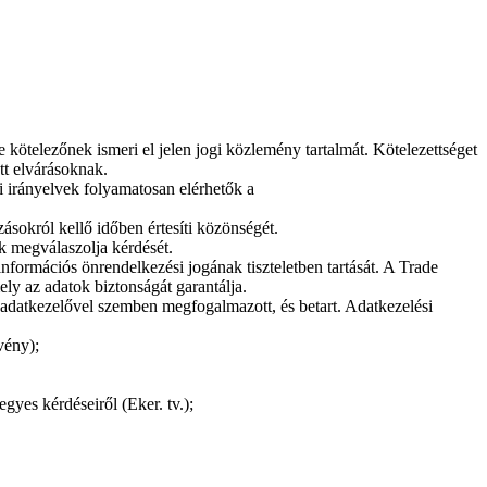
kötelezőnek ismeri el jelen jogi közlemény tartalmát. Kötelezettséget
tt elvárásoknak.
i irányelvek folyamatosan elérhetők a
ásokról kellő időben értesíti közönségét.
 megválaszolja kérdését.
nformációs önrendelkezési jogának tiszteletben tartását. A Trade
ly az adatok biztonságát garantálja.
t adatkezelővel szemben megfogalmazott, és betart. Adatkezelési
vény);
yes kérdéseiről (Eker. tv.);