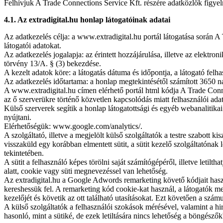
Felhívjuk A Trade Connections Service Kft. részére adatközlők figyel
4.1. Az extradigital.hu honlap látogatóinak adatai
Az adatkezelés célja: a www.extradigital.hu portál látogatása során A
látogatói adatokat.
Az adatkezelés jogalapja: az érintett hozzájárulása, illetve az elektr
törvény 13/A. § (3) bekezdése.
A kezelt adatok köre: a látogatás dátuma és időpontja, a látogató fel
Az adatkezelés időtartama: a honlap megtekintésétől számított 3650 n
A www.extradigital.hu címen elérhető portál html kódja A Trade Connec
az ő szerverükre történő közvetlen kapcsolódás miatt felhasználói ada
Külső szerverek segítik a honlap látogatottsági és egyéb webanalitikai
nyújtani.
Elérhetőségük: www.google.com/analytics/.
A szolgáltató, illetve a megjelölt külső szolgáltatók a testre szabott
visszaküld egy korábban elmentett sütit, a sütit kezelő szolgáltatónak 
tekintetében.
A sütit a felhasználó képes törölni saját számítógépéről, illetve leti
alatt, cookie vagy süti megnevezéssel van lehetőség.
Az extradigital.hu a Google Adwords remarketing követő kódjait hasz
kereshessük fel. A remarketing kód cookie-kat használ, a látogatók meg
kezelőjét és követik az ott található utasításokat. Ezt követően a sz
A külső szolgáltatók a felhasználói szokások mérésével, valamint a h
hasonló, mint a sütiké, de ezek letiltására nincs lehetőség a böngésző