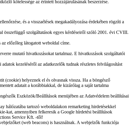
közlő kötelessége az érintett hozzájárulásának beszerzése.
 ellenőrzése, és a visszaélések megakadályozása érdekében rögzíti a
mal összefüggő szolgáltatások egyes kérdéseiről szóló 2001. évi CVIII.
 az előzőleg látogatott weboldal címe.
rverre mutató hivatkozásokat tartalmaz. E hivatkozások szolgáltatói
 adatok kezeléséről az adatkezelők tudnak részletes felvilágosítást
sütit (cookie) helyeznek el és olvasnak vissza. Ha a böngésző
mentett adatait a korábbiakkal, de kizárólag a saját tartalma
 a böngészők Eszközök/Beállítások menüjében az Adatvédelem beállításai
lay hálózatába tartozó weboldalakon remarketing hirdetésekkel
kie-kat, amennyiben felkeresik a Google hírdetési beállítások
tions Service Kft. -től!
. webjelzőket (web beacons) is használnak. A webjelzők funkciója