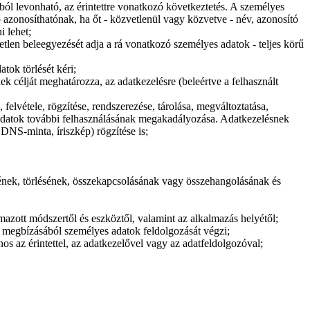
tból levonható, az érintettre vonatkozó következtetés. A személyes
 azonosíthatónak, ha őt - közvetlenül vagy közvetve - név, azonosító
i lehet;
tetlen beleegyezését adja a rá vonatkozó személyes adatok - teljes körű
atok törlését kéri;
k célját meghatározza, az adatkezelésre (beleértve a felhasznált
felvétele, rögzítése, rendszerezése, tárolása, megváltoztatása,
z adatok további felhasználásának megakadályozása. Adatkezelésnek
 DNS-minta, íriszkép) rögzítése is;
sének, törlésének, összekapcsolásának vagy összehangolásának és
azott módszertől és eszköztől, valamint az alkalmazás helyétől;
ő megbízásából személyes adatok feldolgozását végzi;
s az érintettel, az adatkezelővel vagy az adatfeldolgozóval;