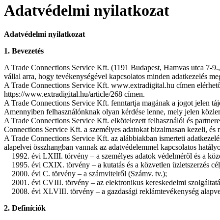
Adatvédelmi nyilatkozat
Adatvédelmi nyilatkozat
1. Bevezetés
A Trade Connections Service Kft. (1191 Budapest, Hamvas utca 7-9., a
vállal arra, hogy tevékenységével kapcsolatos minden adatkezelés meg
A Trade Connections Service Kft. www.extradigital.hu címen elérhető
https://www.extradigital.hu/article/268 címen.
A Trade Connections Service Kft. fenntartja magának a jogot jelen táj
Amennyiben felhasználónknak olyan kérdése lenne, mely jelen közlem
A Trade Connections Service Kft. elkötelezett felhasználói és partner
Connections Service Kft. a személyes adatokat bizalmasan kezeli, és m
A Trade Connections Service Kft. az alábbiakban ismerteti adatkezelés
alapelvei összhangban vannak az adatvédelemmel kapcsolatos hatályo
1992. évi LXIII. törvény – a személyes adatok védelméről és a közé
1995. évi CXIX. törvény – a kutatás és a közvetlen üzletszerzés célj
2000. évi C. törvény – a számvitelről (Számv. tv.);
2001. évi CVIII. törvény – az elektronikus kereskedelmi szolgáltatás
2008. évi XLVIII. törvény – a gazdasági reklámtevékenység alapvető f
2. Definíciók