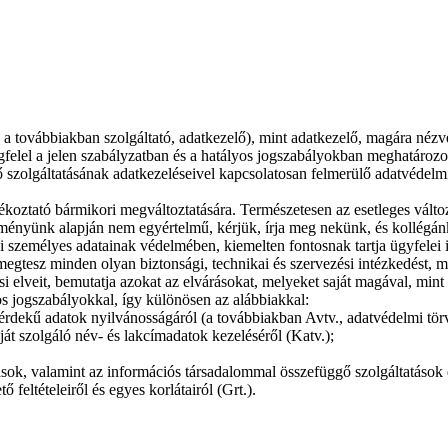
 továbbiakban szolgáltató, adatkezelő), mint adatkezelő, magára nézve 
felel a jelen szabályzatban és a hatályos jogszabályokban meghatározo
 szolgáltatásának adatkezeléseivel kapcsolatosan felmerülő adatvédelm
ékoztató bármikori megváltoztatására. Természetesen az esetleges változ
ényünk alapján nem egyértelmű, kérjük, írja meg nekünk, és kollégánk
ei személyes adatainak védelmében, kiemelten fontosnak tartja ügyfelei i
egtesz minden olyan biztonsági, technikai és szervezési intézkedést, me
i elveit, bemutatja azokat az elvárásokat, melyeket saját magával, min
s jogszabályokkal, így különösen az alábbiakkal:
rdekű adatok nyilvánosságáról (a továbbiakban Avtv., adatvédelmi tör
át szolgáló név- és lakcímadatok kezeléséről (Katv.);
ok, valamint az információs társadalommal összefüggő szolgáltatások eg
eltételeiről és egyes korlátairól (Grt.).