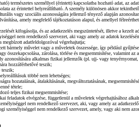
ató) természetes személlyel (érintett) kapcsolatba hozható adat, az ada
ata az érintettel helyreállítható. A személy különösen akkor tekinthető
kulturális vagy szociális azonosságára jellemző tényező alapján azonosítan
ilvánítása, amely megfelelő tájékoztatáson alapul, és amellyel félreérthe
zelését kifogásolja, és az adatkezelés megszüntetését, illetve a kezelt ad
élyiséggel nem rendelkező szervezet, aki vagy amely az adatok kezeléséne
a megbízott adatfeldolgozóval végrehajtatja;
zett bármely művelet vagy a műveletek összessége, így például gyűjtése, 
vagy összekapcsolása, zárolása, törlése és megsemmisítése, valamint a
y azonosítására alkalmas fizikai jellemzők (pl. ujj- vagy tenyérnyomat,
ára hozzáférhetővé teszik;
 teszik;
helyreállításuk többé nem lehetséges;
sságra hozatalának, átalakításának, megváltoztatásának, megsemmisíté
enné tétele;
ozó teljes fizikai megsemmisítése;
kai feladatok elvégzése, függetlenül a műveletek végrehajtásához alkalm
i személyiséggel nem rendelkező szervezet, aki, vagy amely az adatkezel
ogi személyiséggel nem rendelkező szervezet, amely, vagy aki nem azono
n