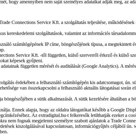
mét, hogy amennyiben nem saját személyes adataikat adják meg, az adat
 Trade Connections Service Kft. a szolgáltatás teljesítése, működésének
onikus kereskedelemi szolgáltatások, valamint az információs társadalom
használó számítógépének IP címe, böngészőjének típusa, a megtekintett és
ap.
tions Service Kft. -től független, külső szerverről érkező és külső sze
tokat képesek gyűjteni.
 adatainak független mérését és auditálását (Google Analytics). A mérési
 kiszolgálás érdekében a felhasználó számítógépén kis adatcsomagot, ún. 
lehetősége van összekapcsolni a felhasználó aktuális látogatásai során el
lthatja böngészőjében a sütik alkalmazását. A sütik kezelésére általában
nálja. Ennek alapja, hogy az oldalra látogatókat később a Google Disp
címkézéséhez. Az extradigital.hu-t felkeresők letilthatják ezeket a coo
ámukra nem fognak megjelenni személyre szabott ajánlatok a Trade Connec
irdetések kiszolgálásával kapcsolatosan, információgyűjtés céljából ún
kben.