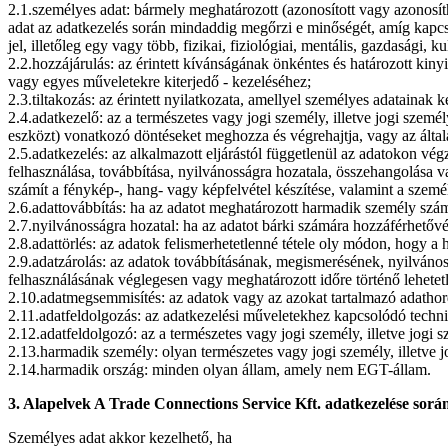
2.1.személyes adat: bármely meghatározott (azonosított vagy azonosíth
adat az adatkezelés során mindaddig megőrzi e minőségét, amíg kapcsol
jel, illetőleg egy vagy több, fizikai, fiziológiai, mentális, gazdasági, 
2.2.hozzájárulás: az érintett kívánságának önkéntes és határozott kiny
vagy egyes műveletekre kiterjedő - kezeléséhez;
2.3.tiltakozás: az érintett nyilatkozata, amellyel személyes adatainak ke
2.4.adatkezelő: az a természetes vagy jogi személy, illetve jogi szem
eszközt) vonatkozó döntéseket meghozza és végrehajtja, vagy az által
2.5.adatkezelés: az alkalmazott eljárástól függetlenül az adatokon vég
felhasználása, továbbítása, nyilvánosságra hozatala, összehangolása 
számít a fénykép-, hang- vagy képfelvétel készítése, valamint a személ
2.6.adattovábbítás: ha az adatot meghatározott harmadik személy szám
2.7.nyilvánosságra hozatal: ha az adatot bárki számára hozzáférhetővé
2.8.adattörlés: az adatok felismerhetetlenné tétele oly módon, hogy a 
2.9.adatzárolás: az adatok továbbításának, megismerésének, nyilváno
felhasználásának véglegesen vagy meghatározott időre történő lehetetl
2.10.adatmegsemmisítés: az adatok vagy az azokat tartalmazó adathord
2.11.adatfeldolgozás: az adatkezelési műveletekhez kapcsolódó techni
2.12.adatfeldolgozó: az a természetes vagy jogi személy, illetve jog
2.13.harmadik személy: olyan természetes vagy jogi személy, illetve j
2.14.harmadik ország: minden olyan állam, amely nem EGT-állam.
3. Alapelvek A Trade Connections Service Kft.
adatkezelése sorá
Személyes adat akkor kezelhető, ha