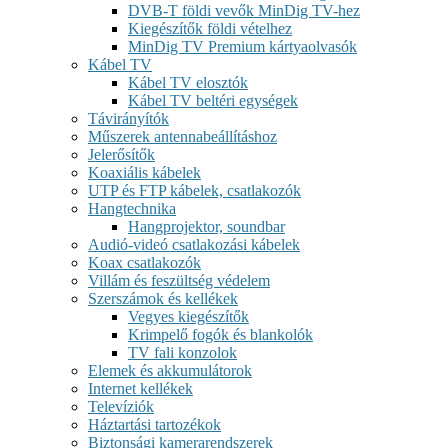
DVB-T földi vevők MinDig TV-hez
Kiegészítők földi vételhez
MinDig TV Premium kártyaolvasók
Kábel TV
Kábel TV elosztók
Kábel TV beltéri egységek
Távirányítók
Műszerek antennabeállításhoz
Jelerősítők
Koaxiális kábelek
UTP és FTP kábelek, csatlakozók
Hangtechnika
Hangprojektor, soundbar
Audió-videó csatlakozási kábelek
Koax csatlakozók
Villám és feszültség védelem
Szerszámok és kellékek
Vegyes kiegészítők
Krimpelő fogók és blankolók
TV fali konzolok
Elemek és akkumulátorok
Internet kellékek
Televíziók
Háztartási tartozékok
Biztonsági kamerarendszerek