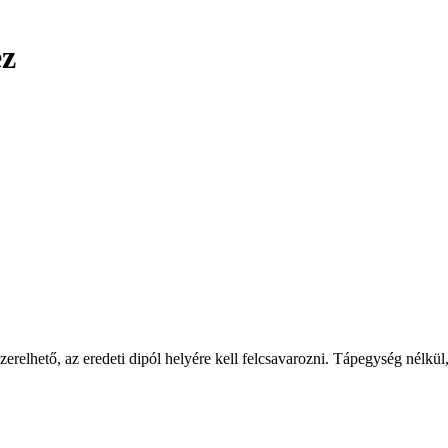
ez
lhető, az eredeti dipól helyére kell felcsavarozni. Tápegység nélkül