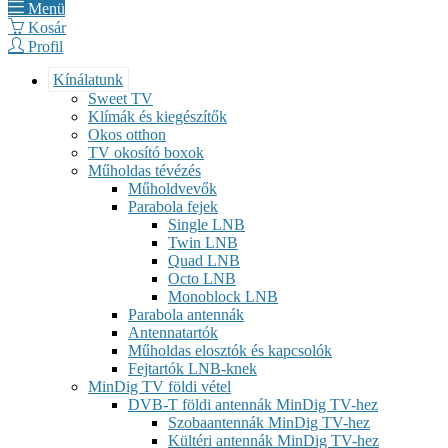
Menü
Kosár
Profil
Kínálatunk
Sweet TV
Klímák és kiegészítők
Okos otthon
TV okosító boxok
Műholdas tévézés
Műholdvevők
Parabola fejek
Single LNB
Twin LNB
Quad LNB
Octo LNB
Monoblock LNB
Parabola antennák
Antennatartók
Műholdas elosztók és kapcsolók
Fejtartók LNB-knek
MinDig TV földi vétel
DVB-T földi antennák MinDig TV-hez
Szobaantennák MinDig TV-hez
Kültéri antennák MinDig TV-hez