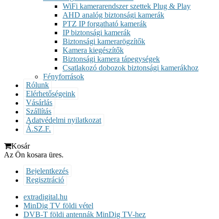
WiFi kamerarendszer szettek Plug & Play
AHD analóg biztonsági kamerák
PTZ IP forgatható kamerák
IP biztonsági kamerák
Biztonsági kamerarögzítők
Kamera kiegészítők
Biztonsági kamera tápegységek
Csatlakozó dobozok biztonsági kamerákhoz
Fényforrások
Rólunk
Elérhetőségeink
Vásárlás
Szállítás
Adatvédelmi nyilatkozat
Á.SZ.F.
Kosár
Az Ön kosara üres.
Bejelentkezés
Regisztráció
extradigital.hu
MinDig TV földi vétel
DVB-T földi antennák MinDig TV-hez