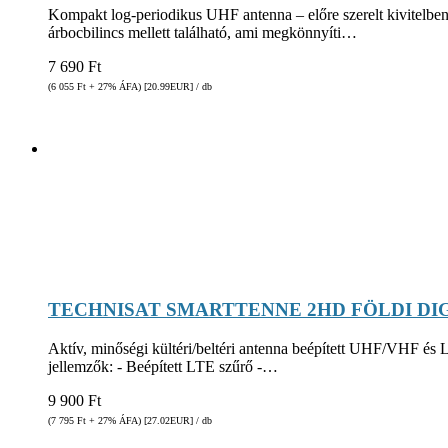
Kompakt log-periodikus UHF antenna – előre szerelt kivitelben 
árbocbilincs mellett található, ami megkönnyíti…
7 690
Ft
(6 055
Ft
+ 27% ÁFA) [20.99
EUR
] / db
TECHNISAT SMARTTENNE 2HD FÖLDI DIG
Aktív, minőségi kültéri/beltéri antenna beépített UHF/VHF és 
jellemzők: - Beépített LTE szűrő -…
9 900
Ft
(7 795
Ft
+ 27% ÁFA) [27.02
EUR
] / db