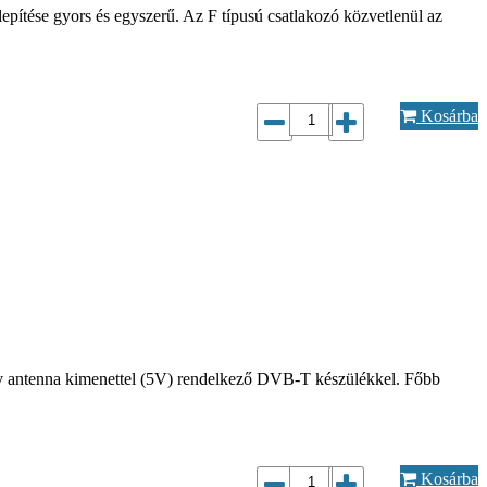
epítése gyors és egyszerű. Az F típusú csatlakozó közvetlenül az
Kosárba
ktív antenna kimenettel (5V) rendelkező DVB-T készülékkel. Főbb
Kosárba