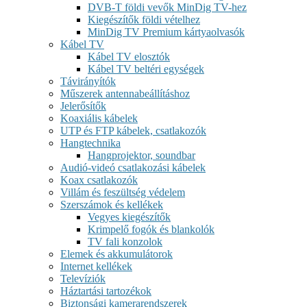
DVB-T földi vevők MinDig TV-hez
Kiegészítők földi vételhez
MinDig TV Premium kártyaolvasók
Kábel TV
Kábel TV elosztók
Kábel TV beltéri egységek
Távirányítók
Műszerek antennabeállításhoz
Jelerősítők
Koaxiális kábelek
UTP és FTP kábelek, csatlakozók
Hangtechnika
Hangprojektor, soundbar
Audió-videó csatlakozási kábelek
Koax csatlakozók
Villám és feszültség védelem
Szerszámok és kellékek
Vegyes kiegészítők
Krimpelő fogók és blankolók
TV fali konzolok
Elemek és akkumulátorok
Internet kellékek
Televíziók
Háztartási tartozékok
Biztonsági kamerarendszerek