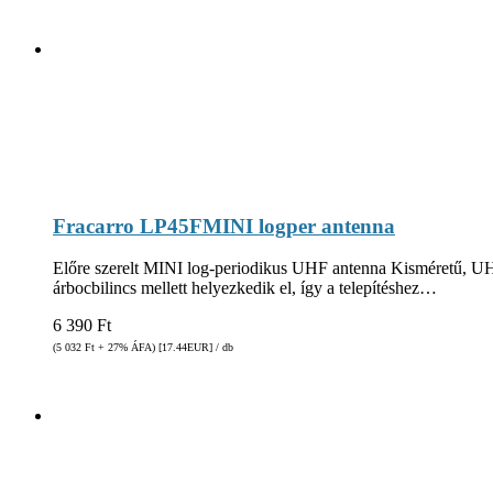
Fracarro LP45FMINI logper antenna
Előre szerelt MINI log-periodikus UHF antenna Kisméretű, UHF s
árbocbilincs mellett helyezkedik el, így a telepítéshez…
6 390
Ft
(5 032
Ft
+ 27% ÁFA) [17.44
EUR
] / db