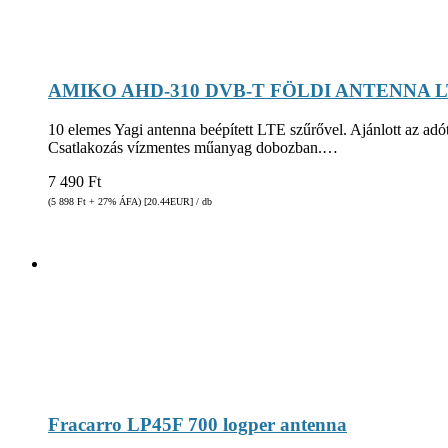
AMIKO AHD-310 DVB-T FÖLDI ANTENNA 
10 elemes Yagi antenna beépített LTE szűrővel. Ajánlott az adót
Csatlakozás vízmentes műanyag dobozban.…
7 490
Ft
(5 898
Ft
+ 27% ÁFA) [20.44
EUR
] / db
Fracarro LP45F 700 logper antenna