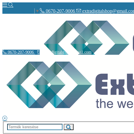
0670-207-9006
extradigitalshop@gmail.c
Select Language
▼
0670-207-9006
extradigitalshop@gmail.com
Rólunk
Elérhetőségeink
Vásárlás
Szállítás
Adatvédelmi nyilatkozat
Á.SZ.F.