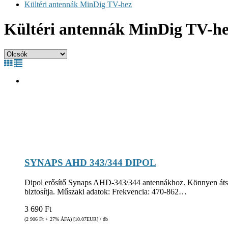
Kültéri antennák MinDig TV-hez
Kültéri antennák MinDig TV-h
SYNAPS AHD 343/344 DIPOL
Dipol erősítő Synaps AHD-343/344 antennákhoz. Könnyen átszere
biztosítja. Műszaki adatok: Frekvencia: 470-862…
3 690
Ft
(2 906
Ft
+ 27% ÁFA) [10.07
EUR
] / db