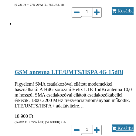
(6 221
Ft
+ 27% ÁFA) [21.76
EUR
] / db
Kosárba
GSM antenna LTE/UMTS/HSPA 4G 15dBi
Figyelem! SMA csatlakozóval ellátott modemekkel
használható! A H4G sorozatú Helix LTE 15dBi antenna 10,0
m hosszú, SMA csatlakozóval ellátott csatlakozókábellel
érkezik. 1800-2200 MHz frekvenciatartományban működik.
LTE/UMTS/HSPA+ adatátvitelre…
18 900
Ft
(14 882
Ft
+ 27% ÁFA) [52.06
EUR
] / db
Kosárba