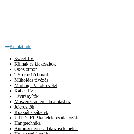
Kínálatunk
Sweet TV
Klímák és kiegészítők
Okos otthon
TV okosító boxok
Műholdas tévézés
MinDig TV földi vétel
Kábel TV
Távirányítók
Műszerek antennabeállításhoz
Jelerősítők
Koaxiális kábelek
UTP és FTP kábelek, csatlakozók
Hangtechnika
Audió-videó csatlakozási kábelek
Koax csatlakozók