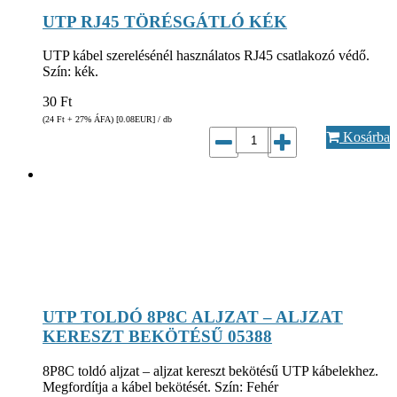
UTP RJ45 TÖRÉSGÁTLÓ KÉK
UTP kábel szerelésénél használatos RJ45 csatlakozó védő.
Szín: kék.
30
Ft
(24
Ft
+ 27% ÁFA) [0.08
EUR
] / db
Kosárba
UTP TOLDÓ 8P8C ALJZAT – ALJZAT
KERESZT BEKÖTÉSŰ 05388
8P8C toldó aljzat – aljzat kereszt bekötésű UTP kábelekhez.
Megfordítja a kábel bekötését. Szín: Fehér