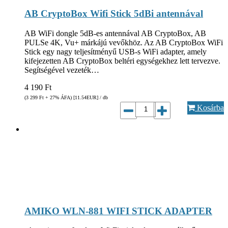
AB CryptoBox Wifi Stick 5dBi antennával
AB WiFi dongle 5dB-es antennával AB CryptoBox, AB
PULSe 4K, Vu+ márkájú vevőkhöz. Az AB CryptoBox WiFi
Stick egy nagy teljesítményű USB-s WiFi adapter, amely
kifejezetten AB CryptoBox beltéri egységekhez lett tervezve.
Segítségével vezeték…
4 190
Ft
(3 299
Ft
+ 27% ÁFA) [11.54
EUR
] / db
Kosárba
AMIKO WLN-881 WIFI STICK ADAPTER