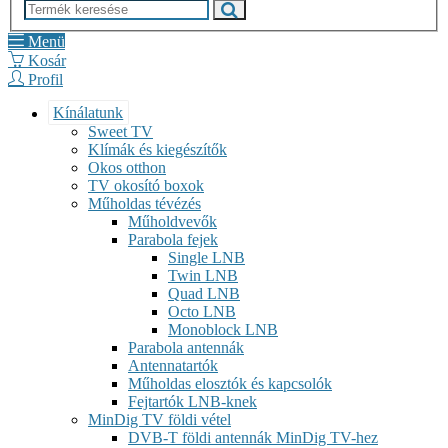
Menü
Kosár
Profil
Kínálatunk
Sweet TV
Klímák és kiegészítők
Okos otthon
TV okosító boxok
Műholdas tévézés
Műholdvevők
Parabola fejek
Single LNB
Twin LNB
Quad LNB
Octo LNB
Monoblock LNB
Parabola antennák
Antennatartók
Műholdas elosztók és kapcsolók
Fejtartók LNB-knek
MinDig TV földi vétel
DVB-T földi antennák MinDig TV-hez