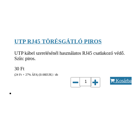
UTP RJ45 TÖRÉSGÁTLÓ PIROS
UTP kábel szerelésénél használatos RJ45 csatlakozó védő.
Szín: piros.
30
Ft
(24
Ft
+ 27% ÁFA) [0.08
EUR
] / db
Kosárba