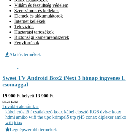
Villám és feszültség védelem
Szerszámok és kellékek
Elemek és akkumulátorok
Internet kellékek
Televíziók
Háztartási tartozékok
Biztonsági kamerarendszerek
Fényforrások
Akciós termékek
Sweet TV Android Box2 iNext 3 hónap ingyenes L
csomaggal
19 900
Ft
helyett
13 900
Ft
[38.29
EUR
]
További akcióink »
kábel
erősítő
f csatlakozó
koax kábel
elosztó
RG6
dvb-c
koax
hdmi
amiko
wifi
the
upc
krimpelő
utp
rj45
conax
diplexer
amiko
wifi
triax
Legnépszerűbb termékek