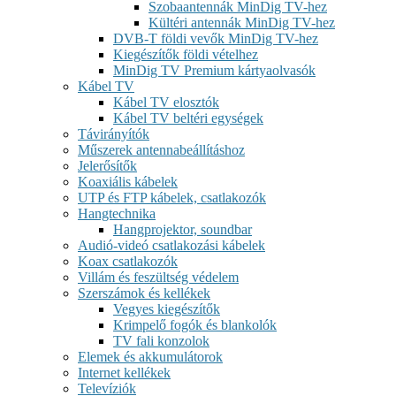
Szobaantennák MinDig TV-hez
Kültéri antennák MinDig TV-hez
DVB-T földi vevők MinDig TV-hez
Kiegészítők földi vételhez
MinDig TV Premium kártyaolvasók
Kábel TV
Kábel TV elosztók
Kábel TV beltéri egységek
Távirányítók
Műszerek antennabeállításhoz
Jelerősítők
Koaxiális kábelek
UTP és FTP kábelek, csatlakozók
Hangtechnika
Hangprojektor, soundbar
Audió-videó csatlakozási kábelek
Koax csatlakozók
Villám és feszültség védelem
Szerszámok és kellékek
Vegyes kiegészítők
Krimpelő fogók és blankolók
TV fali konzolok
Elemek és akkumulátorok
Internet kellékek
Televíziók