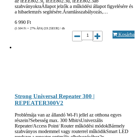
az IEEE802.3i, IEEE802.3u, IEEE802.3ab
szabványokraÁllapot jelzők a működési állapot figyelésére és
a hibaelemzés segítésére.Áramlásszabályozás,…
6 990
Ft
(5 504
Ft
+ 27% ÁFA) [19.25
EUR
] / db
Kosárba
Strong Universal Repeater 300 |
REPEATER300V2
Problémája van az állandó Wi-Fi jellel az otthona egyes
részein?Sebesség max. 300 Mbit/sUniverzális
Repeater/Access Point/ Router működési módokBármely
szabványos modemmel vagy routerrel működikSmart LED
rendszer a repeater optimális elhelyezéséhez2x…