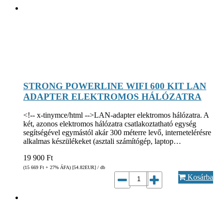
STRONG POWERLINE WIFI 600 KIT LAN
ADAPTER ELEKTROMOS HÁLÓZATRA
<!-- x-tinymce/html -->LAN-adapter elektromos hálózatra. A
két, azonos elektromos hálózatra csatlakoztatható egység
segítségével egymástól akár 300 méterre levő, internetelérésre
alkalmas készülékeket (asztali számítógép, laptop…
19 900
Ft
(15 669
Ft
+ 27% ÁFA) [54.82
EUR
] / db
Kosárba