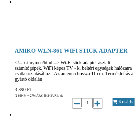
AMIKO WLN-861 WIFI STICK ADAPTER
<!-- x-tinymce/html --> Wi-Fi stick adapter asztali
számítógépek, WiFi képes TV - k, beltéri egységek hálózatra
csatlakoztatásához. Az antenna hossza 11 cm. Termékleírás a
gyártó oldalán
3 390
Ft
(2 669
Ft
+ 27% ÁFA) [9.34
EUR
] / db
Kosárba