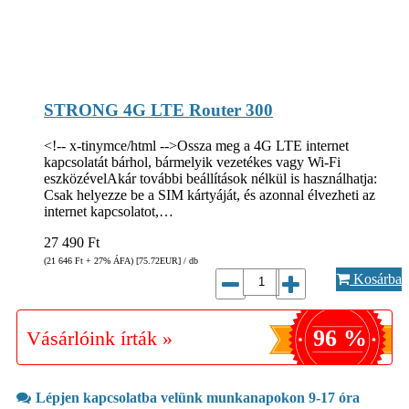
STRONG 4G LTE Router 300
<!-- x-tinymce/html -->Ossza meg a 4G LTE internet
kapcsolatát bárhol, bármelyik vezetékes vagy Wi-Fi
eszközévelAkár további beállítások nélkül is használhatja:
Csak helyezze be a SIM kártyáját, és azonnal élvezheti az
internet kapcsolatot,…
27 490
Ft
(21 646
Ft
+ 27% ÁFA) [75.72
EUR
] / db
Kosárba
96 %
Vásárlóink írták »
Lépjen kapcsolatba velünk munkanapokon 9-17 óra