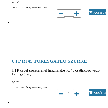
30
Ft
(24
Ft
+ 27% ÁFA) [0.08
EUR
] / db
Kosárba
UTP RJ45 TÖRÉSGÁTLÓ SZÜRKE
UTP kábel szerelésénél használatos RJ45 csatlakozó védő.
Szín: szürke.
30
Ft
(24
Ft
+ 27% ÁFA) [0.08
EUR
] / db
Kosárba