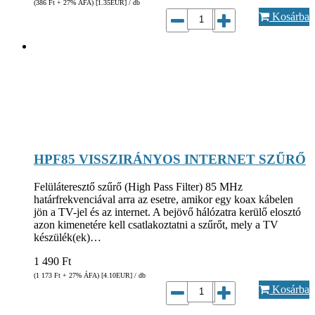
(386
Ft
+ 27% ÁFA) [1.35
EUR
] / db
Kosárba
HPF85 VISSZIRÁNYOS INTERNET SZŰRŐ
Felüláteresztő szűrő (High Pass Filter) 85 MHz
határfrekvenciával arra az esetre, amikor egy koax kábelen
jön a TV-jel és az internet. A bejövő hálózatra kerülő elosztó
azon kimenetére kell csatlakoztatni a szűrőt, mely a TV
készülék(ek)…
1 490
Ft
(1 173
Ft
+ 27% ÁFA) [4.10
EUR
] / db
Kosárba