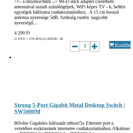
<!-- x-tinymce/html --> Wi-Fi stick adapter cserélhető
antennával asztali számítógépek, WiFi képes TV - k, beltéri
egységek hálózatra csatlakoztatásához. A 15 cm hosszú
antenna nyeresége 5dB. Szükség esetén nagyobb
nyereségű…
4 290
Ft
(3 378
Ft
+ 27% ÁFA) [11.82
EUR
] / db
Kosárba
Strong 5-Port Gigabit Metal Desktop Switch |
SW5000M
Bővítse Gigabites hálózatát otthon!5x Ethernet port a
vezetékes eszközeinek internetre csatlakoztatásához.Alkalmas