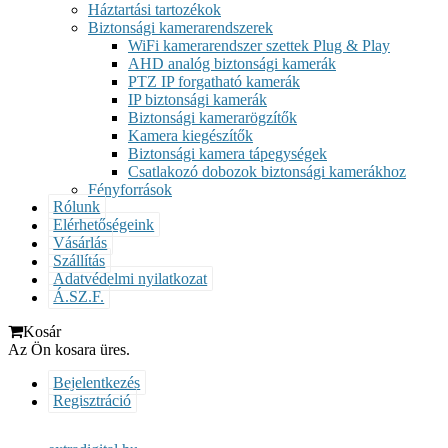
Háztartási tartozékok
Biztonsági kamerarendszerek
WiFi kamerarendszer szettek Plug & Play
AHD analóg biztonsági kamerák
PTZ IP forgatható kamerák
IP biztonsági kamerák
Biztonsági kamerarögzítők
Kamera kiegészítők
Biztonsági kamera tápegységek
Csatlakozó dobozok biztonsági kamerákhoz
Fényforrások
Rólunk
Elérhetőségeink
Vásárlás
Szállítás
Adatvédelmi nyilatkozat
Á.SZ.F.
Kosár
Az Ön kosara üres.
Bejelentkezés
Regisztráció