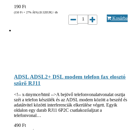
190
Ft
(150
Ft
+ 27% ÁFA) [0.52
EUR
] / db
Kosárba
ADSL ADSL2+ DSL modem telefon fax elosztó
szűrő RJ11
<!-- x-tinymce/html -->A bejövő telefonvonalatvonalat osztja
szét a telefon készülék és az ADSL modem között a beszéd és
adatátvitel közötti interferenciák elkerülése végett. Egyik
oldalon egy darab RJ11 6P2C csatlakozóaljzat a
telefonvonal…
490
Ft