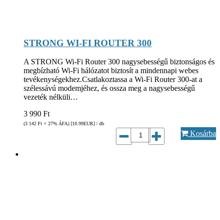
STRONG WI-FI ROUTER 300
A STRONG Wi-Fi Router 300 nagysebességű biztonságos és
megbízható Wi-Fi hálózatot biztosít a mindennapi webes
tevékenységekhez.Csatlakoztassa a Wi-Fi Router 300-at a
szélessávú modemjéhez, és ossza meg a nagysebességű
vezeték nélküli…
3 990
Ft
(3 142
Ft
+ 27% ÁFA) [10.99
EUR
] / db
Kosárba