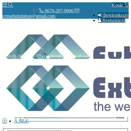
Kosár
0670-207-9006
Select Language
▼
Bejelentkezés
extradigitalshop@gmail.com
Regisztráció
0670-207-9006
extradigitalshop@gmail.com
Rólunk
Elérhetőségeink
Vásárlás
Szállítás
Adatvédelmi nyilatkozat
Á.SZ.F.