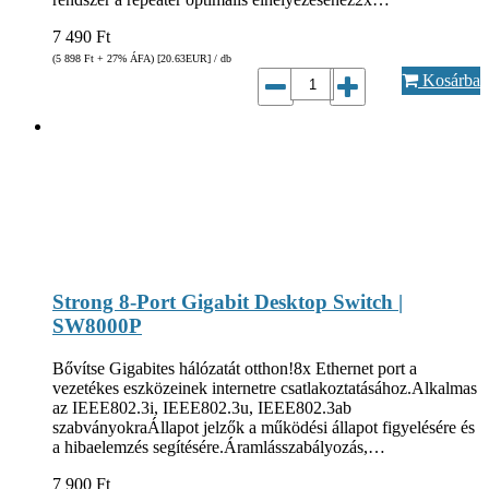
7 490
Ft
(5 898
Ft
+ 27% ÁFA) [20.63
EUR
] / db
Kosárba
Strong 8-Port Gigabit Desktop Switch |
SW8000P
Bővítse Gigabites hálózatát otthon!8x Ethernet port a
vezetékes eszközeinek internetre csatlakoztatásához.Alkalmas
az IEEE802.3i, IEEE802.3u, IEEE802.3ab
szabványokraÁllapot jelzők a működési állapot figyelésére és
a hibaelemzés segítésére.Áramlásszabályozás,…
7 900
Ft