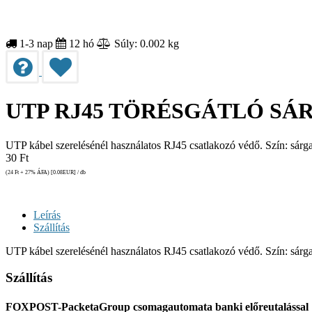
1-3 nap
12 hó
Súly: 0.002 kg
UTP RJ45 TÖRÉSGÁTLÓ SÁ
UTP kábel szerelésénél használatos RJ45 csatlakozó védő. Szín: sárga
30
Ft
(24
Ft
+ 27% ÁFA) [0.08
EUR
] / db
Leírás
Szállítás
UTP kábel szerelésénél használatos RJ45 csatlakozó védő. Szín: sárga
Szállítás
FOXPOST-PacketaGroup csomagautomata banki előreutalással