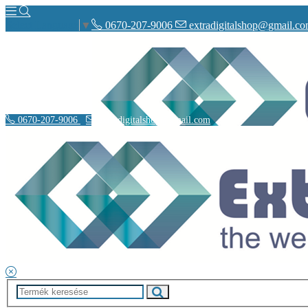
0670-207-9006
extradigitalshop@gmail.c
Select Language
▼
0670-207-9006
extradigitalshop@gmail.com
Rólunk
Elérhetőségeink
Vásárlás
Szállítás
Adatvédelmi nyilatkozat
Á.SZ.F.