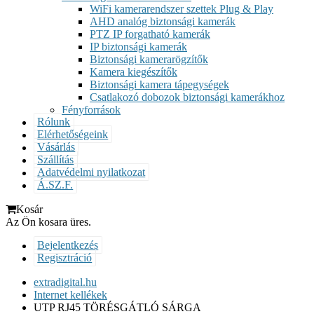
WiFi kamerarendszer szettek Plug & Play
AHD analóg biztonsági kamerák
PTZ IP forgatható kamerák
IP biztonsági kamerák
Biztonsági kamerarögzítők
Kamera kiegészítők
Biztonsági kamera tápegységek
Csatlakozó dobozok biztonsági kamerákhoz
Fényforrások
Rólunk
Elérhetőségeink
Vásárlás
Szállítás
Adatvédelmi nyilatkozat
Á.SZ.F.
Kosár
Az Ön kosara üres.
Bejelentkezés
Regisztráció
extradigital.hu
Internet kellékek
UTP RJ45 TÖRÉSGÁTLÓ SÁRGA