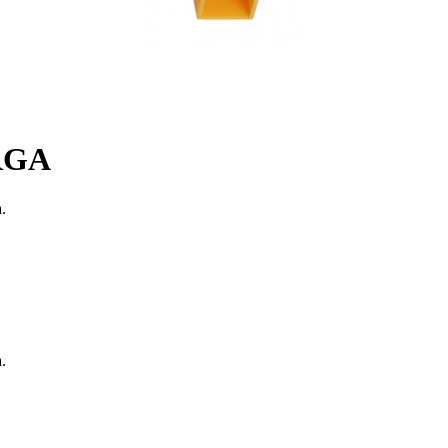
RGA
.
.