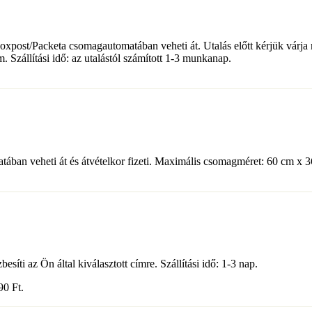
 Foxpost/Packeta csomagautomatában veheti át. Utalás előtt kérjük várja
Szállítási idő: az utalástól számított 1-3 munkanap.
ában veheti át és átvételkor fizeti. Maximális csomagméret: 60 cm x 3
síti az Ön által kiválasztott címre. Szállítási idő: 1-3 nap.
490
Ft
.