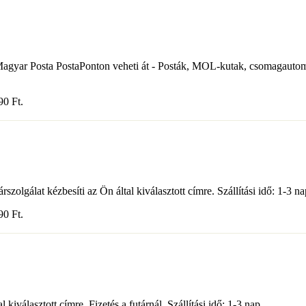
ott Magyar Posta PostaPonton veheti át - Posták, MOL-kutak, csomagau
490
Ft
.
olgálat kézbesíti az Ön által kiválasztott címre. Szállítási idő: 1-3 na
590
Ft
.
iválasztott címre. Fizetés a futárnál. Szállítási idő: 1-3 nap.