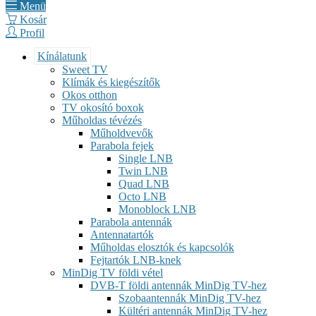
Menü
Kosár
Profil
Kínálatunk
Sweet TV
Klímák és kiegészítők
Okos otthon
TV okosító boxok
Műholdas tévézés
Műholdvevők
Parabola fejek
Single LNB
Twin LNB
Quad LNB
Octo LNB
Monoblock LNB
Parabola antennák
Antennatartók
Műholdas elosztók és kapcsolók
Fejtartók LNB-knek
MinDig TV földi vétel
DVB-T földi antennák MinDig TV-hez
Szobaantennák MinDig TV-hez
Kültéri antennák MinDig TV-hez