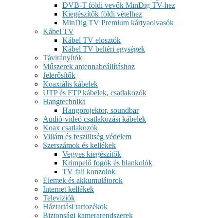
DVB-T földi vevők MinDig TV-hez
Kiegészítők földi vételhez
MinDig TV Premium kártyaolvasók
Kábel TV
Kábel TV elosztók
Kábel TV beltéri egységek
Távirányítók
Műszerek antennabeállításhoz
Jelerősítők
Koaxiális kábelek
UTP és FTP kábelek, csatlakozók
Hangtechnika
Hangprojektor, soundbar
Audió-videó csatlakozási kábelek
Koax csatlakozók
Villám és feszültség védelem
Szerszámok és kellékek
Vegyes kiegészítők
Krimpelő fogók és blankolók
TV fali konzolok
Elemek és akkumulátorok
Internet kellékek
Televíziók
Háztartási tartozékok
Biztonsági kamerarendszerek