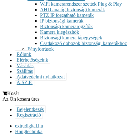
WiFi kamerarendszer szettek Plug & Play
AHD analóg biztonsági kamerák
PTZ IP forgatható kamerák
IP biztonsági kamerák
Biztonsági kamerarögzítők
Kamera kiegészítők
Biztonsági kamera tápegységek
Csatlakozó dobozok biztonsági kamerákhoz
Fényforrások
Rólunk
Elérhetőségeink
Vásárlás
Szállítás
Adatvédelmi nyilatkozat
Á.SZ.F.
Kosár
Az Ön kosara üres.
Bejelentkezés
Regisztráció
extradigital.hu
Hangtechnika