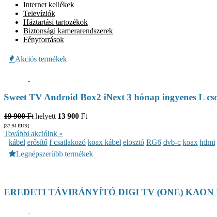
Internet kellékek
Televíziók
Háztartási tartozékok
Biztonsági kamerarendszerek
Fényforrások
Akciós termékek
Sweet TV Android Box2 iNext 3 hónap ingyenes L c
19 900
Ft
helyett
13 900
Ft
[37.94
EUR
]
További akcióink »
kábel
erősítő
f csatlakozó
koax kábel
elosztó
RG6
dvb-c
koax
hdmi
Legnépszerűbb termékek
EREDETI TÁVIRÁNYÍTÓ DIGI TV (ONE) KAON