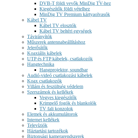
DVB-T földi vevők MinDig TV-hez
Kiegészítők földi vételhez
MinDig TV Premium kártyaolvasók
Kábel TV
Kábel TV elosztók
Kábel TV beltéri egységek
Távirányítók
Műszerek antennabeállításhoz
Jelerősítők
Koaxiális kábelek
UTP és FTP kábelek, csatlakozók
Hangtechnika
Hangprojektor, soundbar
Audió-videó csatlakozási kábelek
Koax csatlakozók
Villám és feszültség védelem
Szerszámok és kellékek
Vegyes kiegészítők
Krimpelő fogók és blankolók
TV fali konzolok
Elemek és akkumulátorok
Internet kellékek
Televíziók
Háztartási tartozékok
Biztonsági kamerarendszerek