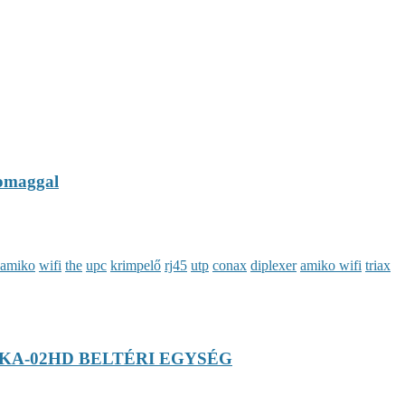
somaggal
amiko
wifi
the
upc
krimpelő
rj45
utp
conax
diplexer
amiko wifi
triax
 KA-02HD BELTÉRI EGYSÉG