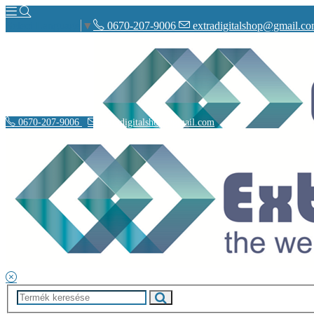
0670-207-9006
extradigitalshop@gmail.c
Select Language
▼
0670-207-9006
extradigitalshop@gmail.com
Rólunk
Elérhetőségeink
Vásárlás
Szállítás
Adatvédelmi nyilatkozat
Á.SZ.F.