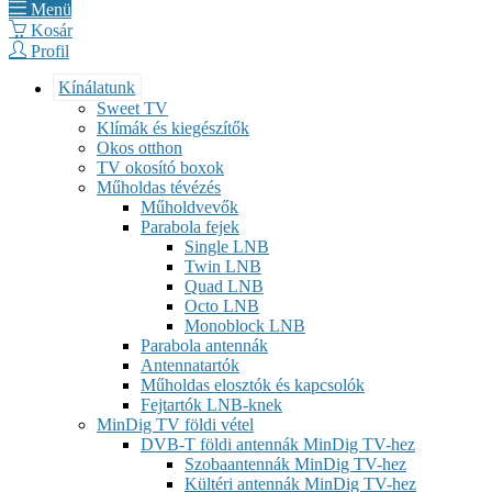
Menü
Kosár
Profil
Kínálatunk
Sweet TV
Klímák és kiegészítők
Okos otthon
TV okosító boxok
Műholdas tévézés
Műholdvevők
Parabola fejek
Single LNB
Twin LNB
Quad LNB
Octo LNB
Monoblock LNB
Parabola antennák
Antennatartók
Műholdas elosztók és kapcsolók
Fejtartók LNB-knek
MinDig TV földi vétel
DVB-T földi antennák MinDig TV-hez
Szobaantennák MinDig TV-hez
Kültéri antennák MinDig TV-hez