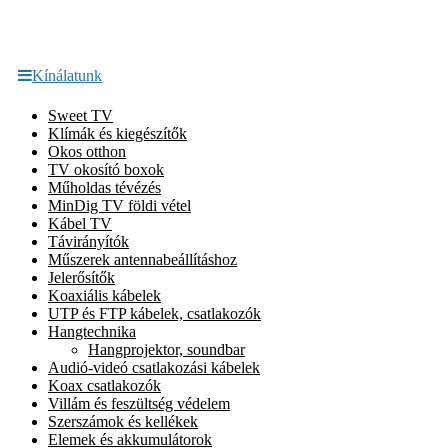
Kínálatunk
Sweet TV
Klímák és kiegészítők
Okos otthon
TV okosító boxok
Műholdas tévézés
MinDig TV földi vétel
Kábel TV
Távirányítók
Műszerek antennabeállításhoz
Jelerősítők
Koaxiális kábelek
UTP és FTP kábelek, csatlakozók
Hangtechnika
Hangprojektor, soundbar
Audió-videó csatlakozási kábelek
Koax csatlakozók
Villám és feszültség védelem
Szerszámok és kellékek
Elemek és akkumulátorok