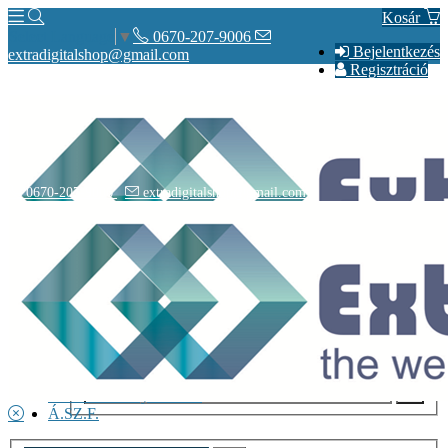
Kosár
0670-207-9006
Select Language
▼
Bejelentkezés
extradigitalshop@gmail.com
Regisztráció
0670-207-9006
extradigitalshop@gmail.com
Rólunk
Elérhetőségeink
Vásárlás
Szállítás
Adatvédelmi nyilatkozat
Á.SZ.F.