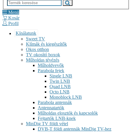
Menü
Kosár
Profil
Kínálatunk
Sweet TV
Klímák és kiegészítők
Okos otthon
TV okosító boxok
Műholdas tévézés
Műholdvevők
Parabola fejek
Single LNB
Twin LNB
Quad LNB
Octo LNB
Monoblock LNB
Parabola antennák
Antennatartók
Műholdas elosztók és kapcsolók
Fejtartók LNB-knek
MinDig TV földi vétel
DVB-T földi antennák MinDig TV-hez