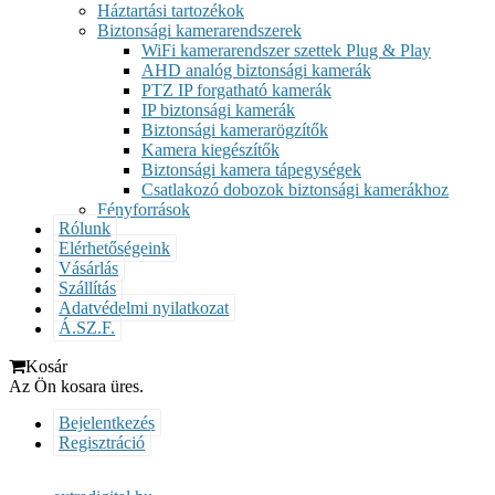
Háztartási tartozékok
Biztonsági kamerarendszerek
WiFi kamerarendszer szettek Plug & Play
AHD analóg biztonsági kamerák
PTZ IP forgatható kamerák
IP biztonsági kamerák
Biztonsági kamerarögzítők
Kamera kiegészítők
Biztonsági kamera tápegységek
Csatlakozó dobozok biztonsági kamerákhoz
Fényforrások
Rólunk
Elérhetőségeink
Vásárlás
Szállítás
Adatvédelmi nyilatkozat
Á.SZ.F.
Kosár
Az Ön kosara üres.
Bejelentkezés
Regisztráció