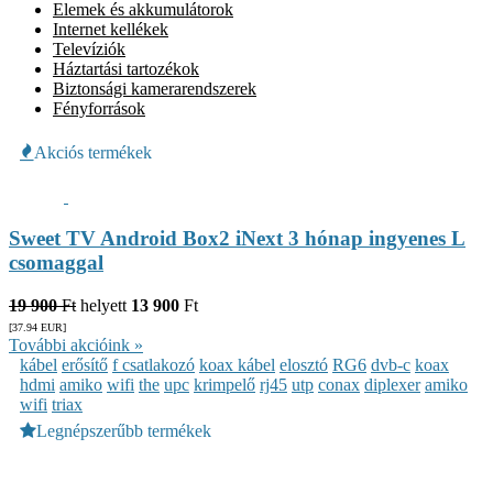
Elemek és akkumulátorok
Internet kellékek
Televíziók
Háztartási tartozékok
Biztonsági kamerarendszerek
Fényforrások
Akciós termékek
Sweet TV Android Box2 iNext 3 hónap ingyenes L
csomaggal
19 900
Ft
helyett
13 900
Ft
[37.94
EUR
]
További akcióink »
kábel
erősítő
f csatlakozó
koax kábel
elosztó
RG6
dvb-c
koax
hdmi
amiko
wifi
the
upc
krimpelő
rj45
utp
conax
diplexer
amiko
wifi
triax
Legnépszerűbb termékek