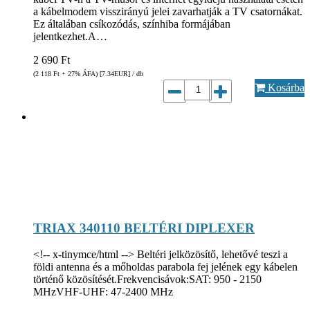
a kábelmodem visszirányú jelei zavarhatják a TV csatornákat.
Ez általában csíkozódás, színhiba formájában
jelentkezhet.A…
2 690
Ft
(2 118
Ft
+ 27% ÁFA) [7.34
EUR
] / db
Kosárba
TRIAX 340110 BELTÉRI DIPLEXER
<!-- x-tinymce/html --> Beltéri jelközösítő, lehetővé teszi a
földi antenna és a mőholdas parabola fej jelének egy kábelen
történő közösítését.Frekvencisávok:SAT: 950 - 2150
MHzVHF-UHF: 47-2400 MHz