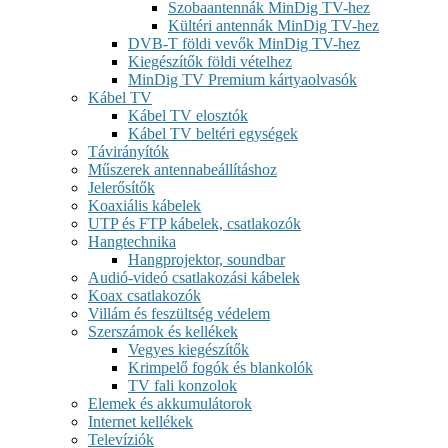
Szobaantennák MinDig TV-hez
Kültéri antennák MinDig TV-hez
DVB-T földi vevők MinDig TV-hez
Kiegészítők földi vételhez
MinDig TV Premium kártyaolvasók
Kábel TV
Kábel TV elosztók
Kábel TV beltéri egységek
Távirányítók
Műszerek antennabeállításhoz
Jelerősítők
Koaxiális kábelek
UTP és FTP kábelek, csatlakozók
Hangtechnika
Hangprojektor, soundbar
Audió-videó csatlakozási kábelek
Koax csatlakozók
Villám és feszültség védelem
Szerszámok és kellékek
Vegyes kiegészítők
Krimpelő fogók és blankolók
TV fali konzolok
Elemek és akkumulátorok
Internet kellékek
Televíziók