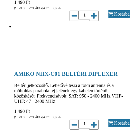
1 490
Ft
(1 173
Ft
+ 27% ÁFA) [4.07
EUR
] / db
Kosárba
AMIKO NHX-C01 BELTÉRI DIPLEXER
Beltéri jelközösítő. Lehetővé teszi a földi antenna és a
mőholdas parabola fej jelének egy kábelen történő
közösítését. Frekvencisávok: SAT: 950 - 2400 MHz VHF-
UHF: 47 - 2400 MHz
1 490
Ft
(1 173
Ft
+ 27% ÁFA) [4.07
EUR
] / db
Kosárba