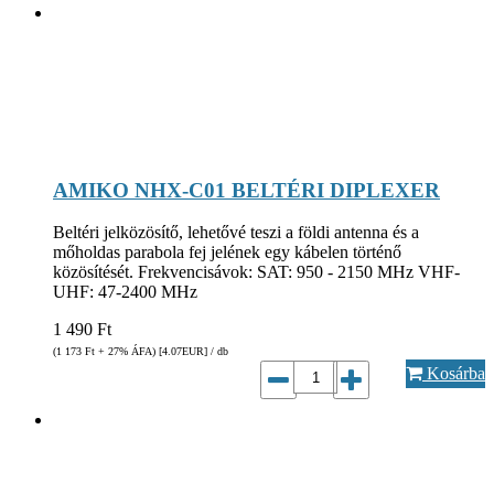
AMIKO NHX-C01 BELTÉRI DIPLEXER
Beltéri jelközösítő, lehetővé teszi a földi antenna és a
mőholdas parabola fej jelének egy kábelen történő
közösítését. Frekvencisávok: SAT: 950 - 2150 MHz VHF-
UHF: 47-2400 MHz
1 490
Ft
(1 173
Ft
+ 27% ÁFA) [4.07
EUR
] / db
Kosárba