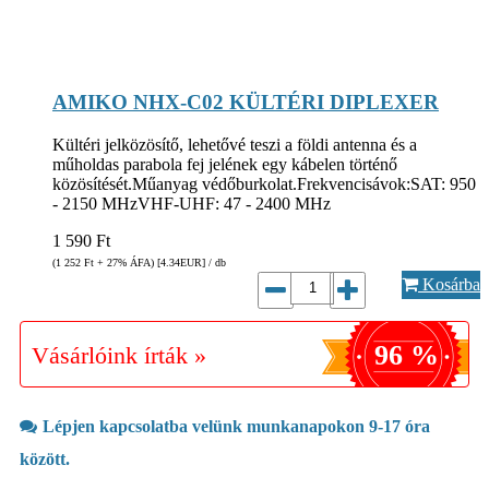
AMIKO NHX-C02 KÜLTÉRI DIPLEXER
Kültéri jelközösítő, lehetővé teszi a földi antenna és a
műholdas parabola fej jelének egy kábelen történő
közösítését.Műanyag védőburkolat.Frekvencisávok:SAT: 950
- 2150 MHzVHF-UHF: 47 - 2400 MHz
1 590
Ft
(1 252
Ft
+ 27% ÁFA) [4.34
EUR
] / db
Kosárba
96 %
Vásárlóink írták »
Lépjen kapcsolatba velünk munkanapokon 9-17 óra
között.