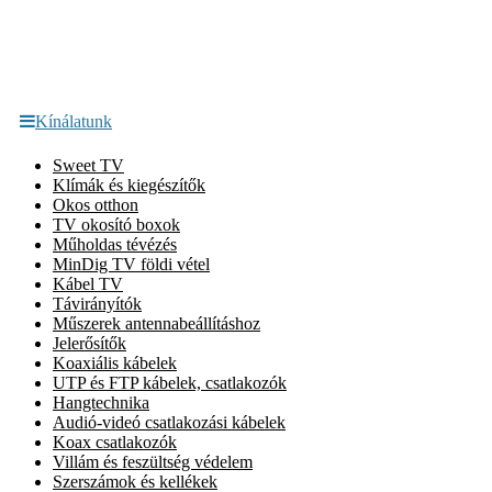
Kínálatunk
Sweet TV
Klímák és kiegészítők
Okos otthon
TV okosító boxok
Műholdas tévézés
MinDig TV földi vétel
Kábel TV
Távirányítók
Műszerek antennabeállításhoz
Jelerősítők
Koaxiális kábelek
UTP és FTP kábelek, csatlakozók
Hangtechnika
Audió-videó csatlakozási kábelek
Koax csatlakozók
Villám és feszültség védelem
Szerszámok és kellékek