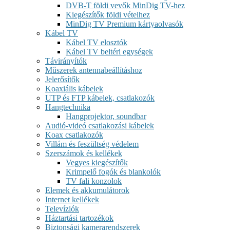
DVB-T földi vevők MinDig TV-hez
Kiegészítők földi vételhez
MinDig TV Premium kártyaolvasók
Kábel TV
Kábel TV elosztók
Kábel TV beltéri egységek
Távirányítók
Műszerek antennabeállításhoz
Jelerősítők
Koaxiális kábelek
UTP és FTP kábelek, csatlakozók
Hangtechnika
Hangprojektor, soundbar
Audió-videó csatlakozási kábelek
Koax csatlakozók
Villám és feszültség védelem
Szerszámok és kellékek
Vegyes kiegészítők
Krimpelő fogók és blankolók
TV fali konzolok
Elemek és akkumulátorok
Internet kellékek
Televíziók
Háztartási tartozékok
Biztonsági kamerarendszerek