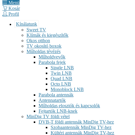
Menü
Kosár
Profil
Kínálatunk
Sweet TV
Klímák és kiegészítők
Okos otthon
TV okosító boxok
Műholdas tévézés
Műholdvevők
Parabola fejek
Single LNB
Twin LNB
Quad LNB
Octo LNB
Monoblock LNB
Parabola antennák
Antennatartók
Műholdas elosztók és kapcsolók
Fejtartók LNB-knek
MinDig TV földi vétel
DVB-T földi antennák MinDig TV-hez
Szobaantennák MinDig TV-hez
Kültéri antennák MinDig TV-hez