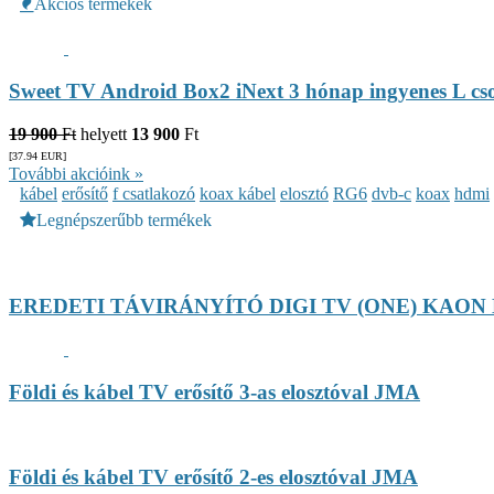
Akciós termékek
Sweet TV Android Box2 iNext 3 hónap ingyenes L c
19 900
Ft
helyett
13 900
Ft
[37.94
EUR
]
További akcióink »
kábel
erősítő
f csatlakozó
koax kábel
elosztó
RG6
dvb-c
koax
hdmi
Legnépszerűbb termékek
EREDETI TÁVIRÁNYÍTÓ DIGI TV (ONE) KAON
Földi és kábel TV erősítő 3-as elosztóval JMA
Földi és kábel TV erősítő 2-es elosztóval JMA