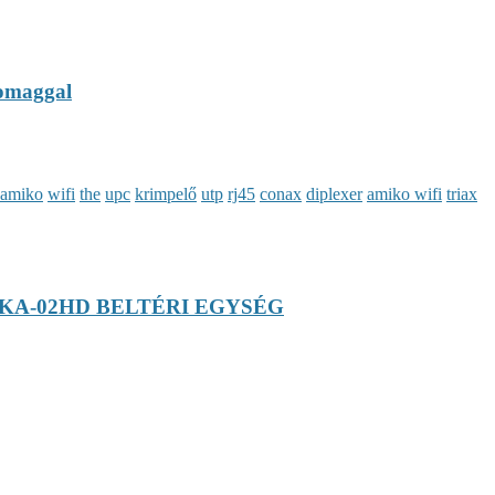
somaggal
amiko
wifi
the
upc
krimpelő
utp
rj45
conax
diplexer
amiko wifi
triax
 KA-02HD BELTÉRI EGYSÉG