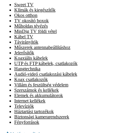
Sweet TV
Klímák és kiegészítők
Okos otthon
TV okosító boxok
Műholdas tévézés
MinDig TV földi vétel
Kábel TV
Távirányítók
Műszerek antennabeállításhoz
Jelerősítők
Koaxiális kábelek
UTP és FTP kábelek, csatlakozók
Hangtechnika
Audió-videó csatlakozási kábelek
Koax csatlakozók
Villám és feszültség védelem
Szerszámok és kellékek
Elemek és akkumulátorok
Internet kellékek
Televíziók
Háztartási tartozékok
Biztonsági kamerarendszerek
Fényforrások