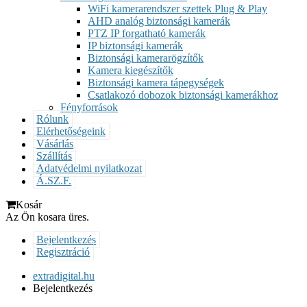
WiFi kamerarendszer szettek Plug & Play
AHD analóg biztonsági kamerák
PTZ IP forgatható kamerák
IP biztonsági kamerák
Biztonsági kamerarögzítők
Kamera kiegészítők
Biztonsági kamera tápegységek
Csatlakozó dobozok biztonsági kamerákhoz
Fényforrások
Rólunk
Elérhetőségeink
Vásárlás
Szállítás
Adatvédelmi nyilatkozat
Á.SZ.F.
Kosár
Az Ön kosara üres.
Bejelentkezés
Regisztráció
extradigital.hu
Bejelentkezés