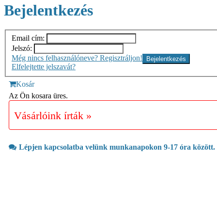
Bejelentkezés
Email cím:
Jelszó:
Még nincs felhasználóneve? Regisztráljon!
Elfelejtette jelszavát?
Kosár
Az Ön kosara üres.
Vásárlóink írták »
Lépjen kapcsolatba velünk munkanapokon 9-17 óra között.