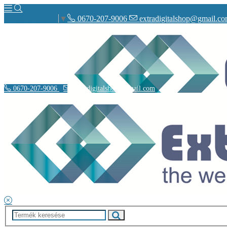
0670-207-9006
extradigitalshop@gmail.c
Select Language
▼
0670-207-9006
extradigitalshop@gmail.com
Rólunk
Elérhetőségeink
Vásárlás
Szállítás
Adatvédelmi nyilatkozat
Á.SZ.F.