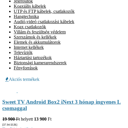
Jelerősítők
Koaxiális kábelek
UTP és FTP kábelek, csatlakozók
Hangtechnika
Audió-videó csatlakozási kábelek
Koax csatlakozók
Villám és feszültség védelem
Szerszámok és kellékek
Elemek és akkumulátorok
Internet kellékek
Televíziók
Háztartási tartozékok
Biztonsági kamerarendszerek
Fényforrások
Akciós termékek
Sweet TV Android Box2 iNext 3 hónap ingyenes L
csomaggal
19 900
Ft
helyett
13 900
Ft
[37.94
EUR
]