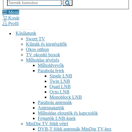
Menü
Kosár
Profil
Kínálatunk
Sweet TV
Klímák és kiegészítők
Okos otthon
TV okosító boxok
Műholdas tévézés
Műholdvevők
Parabola fejek
Single LNB
Twin LNB
Quad LNB
Octo LNB
Monoblock LNB
Parabola antennák
Antennatartók
Műholdas elosztók és kapcsolók
Fejtartók LNB-knek
MinDig TV földi vétel
DVB-T földi antennák MinDig TV-hez