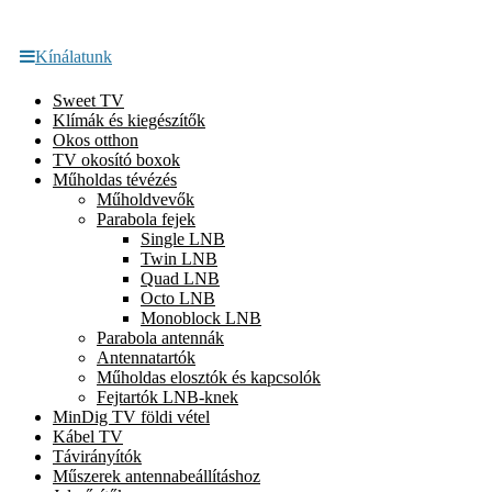
Kínálatunk
Sweet TV
Klímák és kiegészítők
Okos otthon
TV okosító boxok
Műholdas tévézés
Műholdvevők
Parabola fejek
Single LNB
Twin LNB
Quad LNB
Octo LNB
Monoblock LNB
Parabola antennák
Antennatartók
Műholdas elosztók és kapcsolók
Fejtartók LNB-knek
MinDig TV földi vétel
Kábel TV
Távirányítók
Műszerek antennabeállításhoz