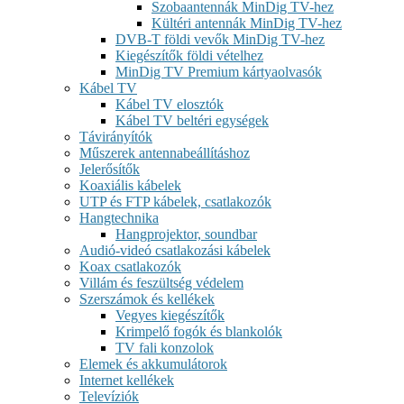
Szobaantennák MinDig TV-hez
Kültéri antennák MinDig TV-hez
DVB-T földi vevők MinDig TV-hez
Kiegészítők földi vételhez
MinDig TV Premium kártyaolvasók
Kábel TV
Kábel TV elosztók
Kábel TV beltéri egységek
Távirányítók
Műszerek antennabeállításhoz
Jelerősítők
Koaxiális kábelek
UTP és FTP kábelek, csatlakozók
Hangtechnika
Hangprojektor, soundbar
Audió-videó csatlakozási kábelek
Koax csatlakozók
Villám és feszültség védelem
Szerszámok és kellékek
Vegyes kiegészítők
Krimpelő fogók és blankolók
TV fali konzolok
Elemek és akkumulátorok
Internet kellékek
Televíziók