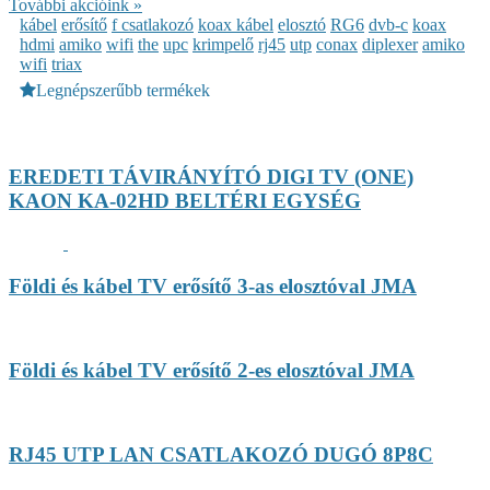
További akcióink »
kábel
erősítő
f csatlakozó
koax kábel
elosztó
RG6
dvb-c
koax
hdmi
amiko
wifi
the
upc
krimpelő
rj45
utp
conax
diplexer
amiko
wifi
triax
Legnépszerűbb termékek
EREDETI TÁVIRÁNYÍTÓ DIGI TV (ONE)
KAON KA-02HD BELTÉRI EGYSÉG
Földi és kábel TV erősítő 3-as elosztóval JMA
Földi és kábel TV erősítő 2-es elosztóval JMA
RJ45 UTP LAN CSATLAKOZÓ DUGÓ 8P8C