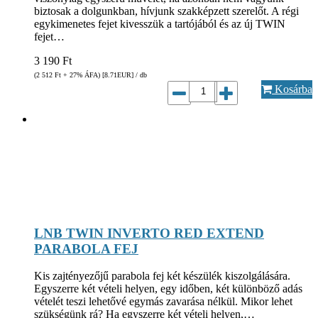
biztosak a dolgunkban, hívjunk szakképzett szerelőt. A régi
egykimenetes fejet kivesszük a tartójából és az új TWIN
fejet…
3 190
Ft
(2 512
Ft
+ 27% ÁFA) [8.71
EUR
] / db
Kosárba
LNB TWIN INVERTO RED EXTEND
PARABOLA FEJ
Kis zajtényezőjű parabola fej két készülék kiszolgálására.
Egyszerre két vételi helyen, egy időben, két különböző adás
vételét teszi lehetővé egymás zavarása nélkül. Mikor lehet
szükségünk rá? Ha egyszerre két vételi helyen,…