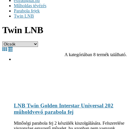
extradigital.hu
Műholdas tévézés
Parabola fejek
Twin LNB
Twin LNB
A kategóriában 8 termék található.
LNB Twin Golden Interstar Universal 202
műholdvevő parabola fej
Minőségi parabola fej 2 készülék kiszolgálására. Felszerelése
viszonylag egyszerű mûvelet, ha azonban nem vagyunk