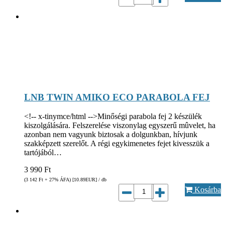
LNB TWIN AMIKO ECO PARABOLA FEJ
<!-- x-tinymce/html -->Minőségi parabola fej 2 készülék
kiszolgálására. Felszerelése viszonylag egyszerű mûvelet, ha
azonban nem vagyunk biztosak a dolgunkban, hívjunk
szakképzett szerelőt. A régi egykimenetes fejet kivesszük a
tartójából…
3 990
Ft
(3 142
Ft
+ 27% ÁFA) [10.89
EUR
] / db
Kosárba