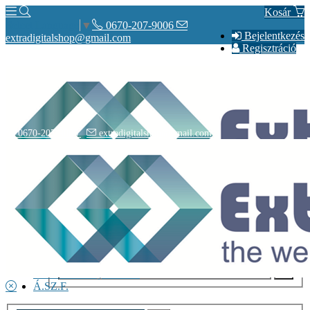
Kosár
0670-207-9006
Select Language
▼
Bejelentkezés
extradigitalshop@gmail.com
Regisztráció
0670-207-9006
extradigitalshop@gmail.com
Rólunk
Elérhetőségeink
Vásárlás
Szállítás
Adatvédelmi nyilatkozat
Á.SZ.F.