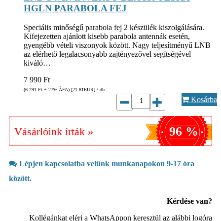
HGLN PARABOLA FEJ
Speciális minőségű parabola fej 2 készülék kiszolgálására.
Kifejezetten ajánlott kisebb parabola antennák esetén,
gyengébb vételi viszonyok között. Nagy teljesítményű LNB
az elérhető legalacsonyabb zajtényezővel segítségével
kiváló…
7 990
Ft
(6 291
Ft
+ 27% ÁFA) [21.81
EUR
] / db
Kosárba
96 %
Vásárlóink írták »
Lépjen kapcsolatba velünk munkanapokon 9-17 óra
között.
Kérdése van?
Kollégánkat eléri a WhatsAppon keresztül az alábbi logóra