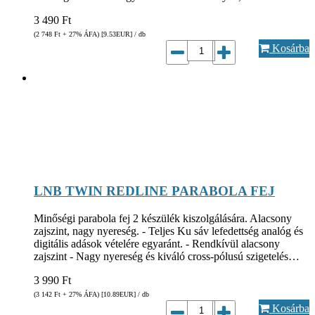
3 490
Ft
(2 748
Ft
+ 27% ÁFA) [9.53
EUR
] / db
Kosárba
LNB TWIN REDLINE PARABOLA FEJ
Minőségi parabola fej 2 készülék kiszolgálására. Alacsony
zajszint, nagy nyereség. - Teljes Ku sáv lefedettség analóg és
digitális adások vételére egyaránt. - Rendkívül alacsony
zajszint - Nagy nyereség és kiváló cross-pólusú szigetelés…
3 990
Ft
(3 142
Ft
+ 27% ÁFA) [10.89
EUR
] / db
Kosárba