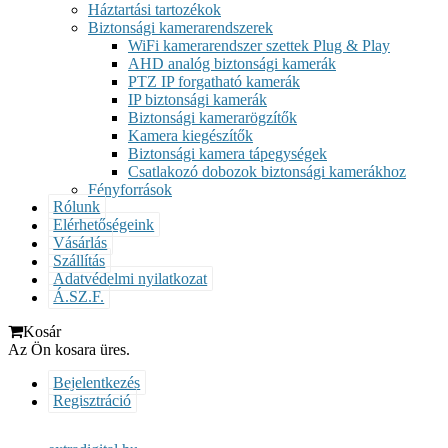
Háztartási tartozékok
Biztonsági kamerarendszerek
WiFi kamerarendszer szettek Plug & Play
AHD analóg biztonsági kamerák
PTZ IP forgatható kamerák
IP biztonsági kamerák
Biztonsági kamerarögzítők
Kamera kiegészítők
Biztonsági kamera tápegységek
Csatlakozó dobozok biztonsági kamerákhoz
Fényforrások
Rólunk
Elérhetőségeink
Vásárlás
Szállítás
Adatvédelmi nyilatkozat
Á.SZ.F.
Kosár
Az Ön kosara üres.
Bejelentkezés
Regisztráció