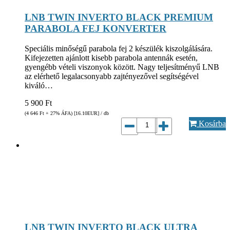
LNB TWIN INVERTO BLACK PREMIUM
PARABOLA FEJ KONVERTER
Speciális minőségű parabola fej 2 készülék kiszolgálására.
Kifejezetten ajánlott kisebb parabola antennák esetén,
gyengébb vételi viszonyok között. Nagy teljesítményű LNB
az elérhető legalacsonyabb zajtényezővel segítségével
kiváló…
5 900
Ft
(4 646
Ft
+ 27% ÁFA) [16.10
EUR
] / db
Kosárba
LNB TWIN INVERTO BLACK ULTRA