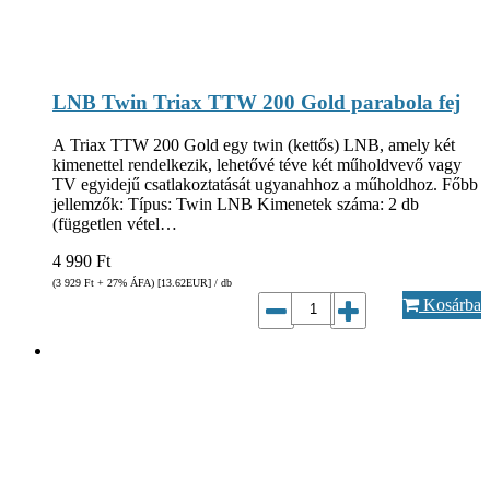
LNB Twin Triax TTW 200 Gold parabola fej
A Triax TTW 200 Gold egy twin (kettős) LNB, amely két
kimenettel rendelkezik, lehetővé téve két műholdvevő vagy
TV egyidejű csatlakoztatását ugyanahhoz a műholdhoz. Főbb
jellemzők: Típus: Twin LNB Kimenetek száma: 2 db
(független vétel…
4 990
Ft
(3 929
Ft
+ 27% ÁFA) [13.62
EUR
] / db
Kosárba