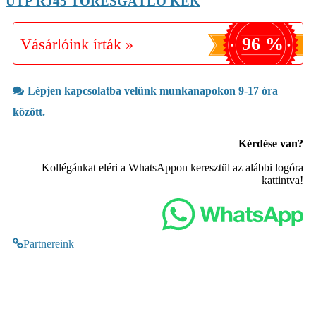
UTP RJ45 TÖRÉSGÁTLÓ KÉK
96 %
Vásárlóink írták »
Lépjen kapcsolatba velünk munkanapokon 9-17 óra
között.
Kérdése van?
Kollégánkat eléri a WhatsAppon keresztül az alábbi logóra
kattintva!
Partnereink