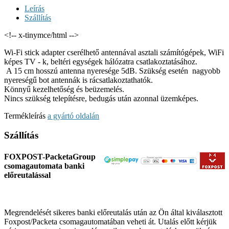
Leírás
Szállítás
<!-- x-tinymce/html -->
Wi-Fi stick adapter cserélhető antennával asztali számítógépek, WiFi
képes TV - k, beltéri egységek hálózatra csatlakoztatásához.
A 15 cm hosszú antenna nyeresége 5dB. Szükség esetén nagyobb
nyereségű bot antennák is rácsatlakoztathatók.
Könnyű kezelhetőség és beüzemelés.
Nincs szükség telepítésre, bedugás után azonnal üzemképes.
Termékleírás
a gyártó oldalán
Szállítás
FOXPOST-PacketaGroup
csomagautomata banki
előreutalással
Megrendelését sikeres banki előreutalás után az Ön által kiválasztott
Foxpost/Packeta csomagautomatában veheti át. Utalás előtt kérjük