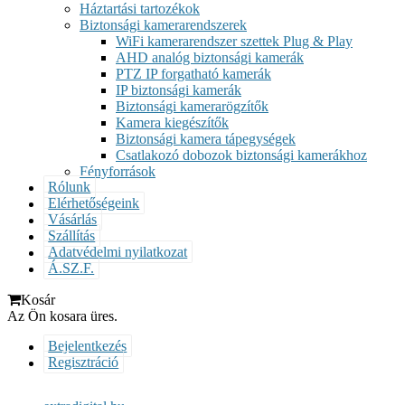
Háztartási tartozékok
Biztonsági kamerarendszerek
WiFi kamerarendszer szettek Plug & Play
AHD analóg biztonsági kamerák
PTZ IP forgatható kamerák
IP biztonsági kamerák
Biztonsági kamerarögzítők
Kamera kiegészítők
Biztonsági kamera tápegységek
Csatlakozó dobozok biztonsági kamerákhoz
Fényforrások
Rólunk
Elérhetőségeink
Vásárlás
Szállítás
Adatvédelmi nyilatkozat
Á.SZ.F.
Kosár
Az Ön kosara üres.
Bejelentkezés
Regisztráció