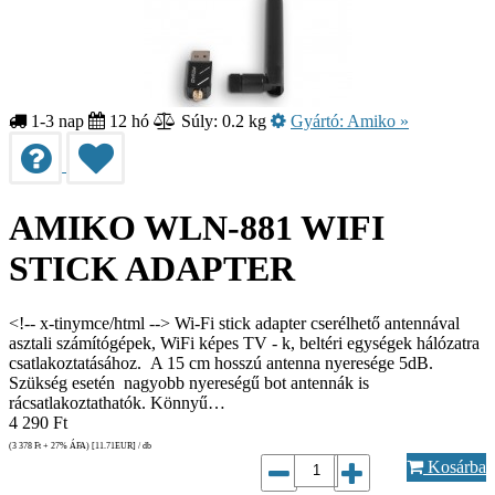
1-3 nap
12 hó
Súly: 0.2 kg
Gyártó:
Amiko
»
AMIKO WLN-881 WIFI
STICK ADAPTER
<!-- x-tinymce/html --> Wi-Fi stick adapter cserélhető antennával
asztali számítógépek, WiFi képes TV - k, beltéri egységek hálózatra
csatlakoztatásához. A 15 cm hosszú antenna nyeresége 5dB.
Szükség esetén nagyobb nyereségű bot antennák is
rácsatlakoztathatók. Könnyű…
4 290
Ft
(3 378
Ft
+ 27% ÁFA) [11.71
EUR
] / db
Kosárba