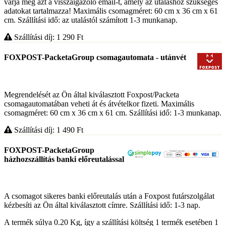
várja meg azt a visszaigazoló email-t, amely az utaláshoz szükséges
adatokat tartalmazza! Maximális csomagméret: 60 cm x 36 cm x 61
cm. Szállítási idő: az utalástól számított 1-3 munkanap.
Szállítási díj: 1 290
Ft
FOXPOST-PacketaGroup csomagautomata - utánvét
Megrendelését az Ön által kiválasztott Foxpost/Packeta
csomagautomatában veheti át és átvételkor fizeti. Maximális
csomagméret: 60 cm x 36 cm x 61 cm. Szállítási idő: 1-3 munkanap.
Szállítási díj: 1 490
Ft
FOXPOST-PacketaGroup
házhozszállítás banki előreutalással
A csomagot sikeres banki előreutalás után a Foxpost futárszolgálat
kézbesíti az Ön által kiválasztott címre. Szállítási idő: 1-3 nap.
A termék súlya 0.20
Kg
, így a szállítási költség 1 termék esetében 1