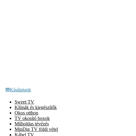
Kínálatunk
Sweet TV
Klímák és kiegészítők
Okos otthon
TV okosító boxok
Műholdas tévézés
MinDig TV földi vétel
Kábel TV