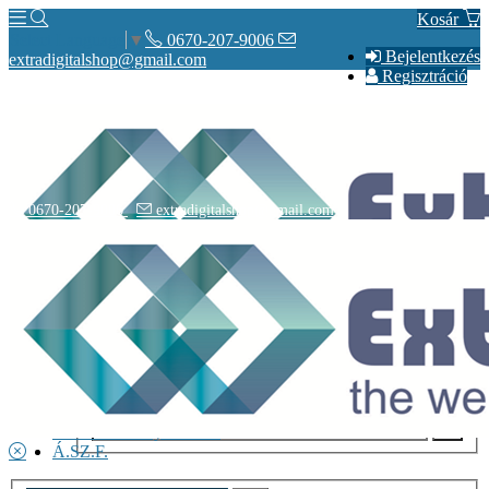
Kosár
0670-207-9006
Select Language
▼
Bejelentkezés
extradigitalshop@gmail.com
Regisztráció
0670-207-9006
extradigitalshop@gmail.com
Rólunk
Elérhetőségeink
Vásárlás
Szállítás
Adatvédelmi nyilatkozat
Á.SZ.F.