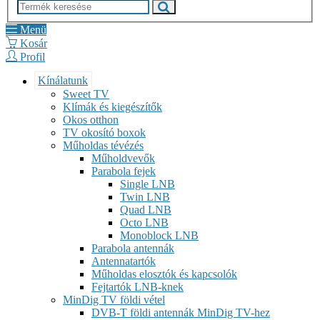
Menü
Kosár
Profil
Kínálatunk
Sweet TV
Klímák és kiegészítők
Okos otthon
TV okosító boxok
Műholdas tévézés
Műholdvevők
Parabola fejek
Single LNB
Twin LNB
Quad LNB
Octo LNB
Monoblock LNB
Parabola antennák
Antennatartók
Műholdas elosztók és kapcsolók
Fejtartók LNB-knek
MinDig TV földi vétel
DVB-T földi antennák MinDig TV-hez