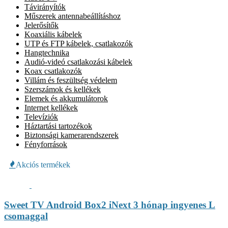
Távirányítók
Műszerek antennabeállításhoz
Jelerősítők
Koaxiális kábelek
UTP és FTP kábelek, csatlakozók
Hangtechnika
Audió-videó csatlakozási kábelek
Koax csatlakozók
Villám és feszültség védelem
Szerszámok és kellékek
Elemek és akkumulátorok
Internet kellékek
Televíziók
Háztartási tartozékok
Biztonsági kamerarendszerek
Fényforrások
Akciós termékek
Sweet TV Android Box2 iNext 3 hónap ingyenes L
csomaggal