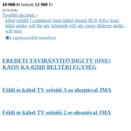
19 900
Ft
helyett
13 900
Ft
[37.94
EUR
]
További akcióink »
kábel
erősítő
f csatlakozó
koax kábel
elosztó
RG6
dvb-c
koax
hdmi
amiko
wifi
the
upc
krimpelő
rj45
utp
conax
diplexer
amiko
wifi
triax
Legnépszerűbb termékek
EREDETI TÁVIRÁNYÍTÓ DIGI TV (ONE)
KAON KA-02HD BELTÉRI EGYSÉG
Földi és kábel TV erősítő 3-as elosztóval JMA
Földi és kábel TV erősítő 2-es elosztóval JMA