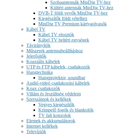
Szobaantennák MinDig TV-hez
Kültéri antennák MinDig TV-hez
DVB-T földi vevők MinDig TV-hez
Kiegészítők földi vételhez
MinDig TV Premium kártyaolvasók
Kábel TV
Kábel TV elosztók
Kábel TV beltéri egységek
Távirányítók
Műszerek antennabeállításhoz
Jelerősítők
Koaxiális kábelek
UTP és FTP kábelek, csatlakozók
Hangtechnika
Hangprojektor, soundbar
Audió-videó csatlakozási kábelek
Koax csatlakozók
Villám és feszültség védelem
Szerszámok és kellékek
Vegyes kiegészítők
Krimpelő fogók és blankolók
TV fali konzolok
Elemek és akkumulátorok
Internet kellékek
Televíziók