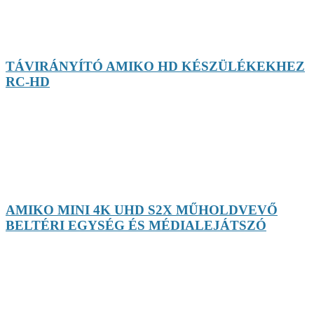
TÁVIRÁNYÍTÓ AMIKO HD KÉSZÜLÉKEKHEZ
RC-HD
AMIKO MINI 4K UHD S2X MŰHOLDVEVŐ
BELTÉRI EGYSÉG ÉS MÉDIALEJÁTSZÓ