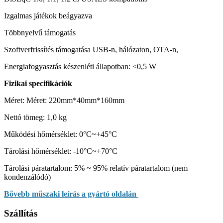
Izgalmas játékok beágyazva
Többnyelvű támogatás
Szoftverfrissítés támogatása USB-n, hálózaton, OTA-n,
Energiafogyasztás készenléti állapotban: <0,5 W
Fizikai specifikációk
Méret: Méret: 220mm*40mm*160mm
Nettó tömeg: 1,0 kg
Működési hőmérséklet: 0°C~+45°C
Tárolási hőmérséklet: -10°C~+70°C
Tárolási páratartalom: 5% ~ 95% relatív páratartalom (nem
kondenzálódó)
Bővebb műszaki leírás a gyártó oldalán
Szállítás