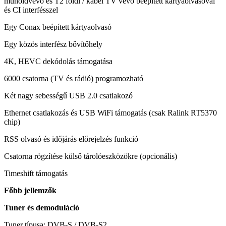
műholdvevő és T2 földi / kábel TV vevő beépített kártyaolvasóval
és CI interfésszel
Egy Conax beépített kártyaolvasó
Egy közös interfész bővítőhely
4K, HEVC dekódolás támogatása
6000 csatorna (TV és rádió) programozható
Két nagy sebességű USB 2.0 csatlakozó
Ethernet csatlakozás és USB WiFi támogatás (csak Ralink RT5370
chip)
RSS olvasó és időjárás előrejelzés funkció
Csatorna rögzítése külső tárolóeszközökre (opcionális)
Timeshift támogatás
Főbb jellemzők
Tuner és demoduláció
Tuner típusa: DVB-S / DVB-S2