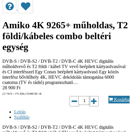
Amiko 4K 9265+ műholdas, T2
földi/kábeles combo beltéri
egység
DVB-S / DVB-S2 / DVB-T2 / DVB-C 4K HEVC digitális
műholdvevő és T2 földi / kábel TV vevő beépített kártyaolvasóval
és CI interfésszel Egy Conax beépített kártyaolvasó Egy közös
interfész bővítőhely 4K, HEVC dekódolás támogatása 6000
csatorna (TV és rádió) programozható…
28 900
Ft
(22 756
Ft
+ 27% ÁFA) [78.88
EUR
] / db
Kosárba
Leírás
Szállítás
DVB-S / DVB-S2 / DVB-T2 / DVB-C 4K HEVC digitális