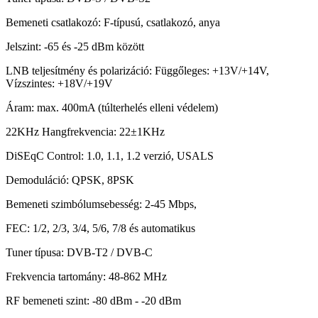
Bemeneti csatlakozó: F-típusú, csatlakozó, anya
Jelszint: -65 és -25 dBm között
LNB teljesítmény és polarizáció: Függőleges: +13V/+14V,
Vízszintes: +18V/+19V
Áram: max. 400mA (túlterhelés elleni védelem)
22KHz Hangfrekvencia: 22±1KHz
DiSEqC Control: 1.0, 1.1, 1.2 verzió, USALS
Demoduláció: QPSK, 8PSK
Bemeneti szimbólumsebesség: 2-45 Mbps,
FEC: 1/2, 2/3, 3/4, 5/6, 7/8 és automatikus
Tuner típusa: DVB-T2 / DVB-C
Frekvencia tartomány: 48-862 MHz
RF bemeneti szint: -80 dBm - -20 dBm