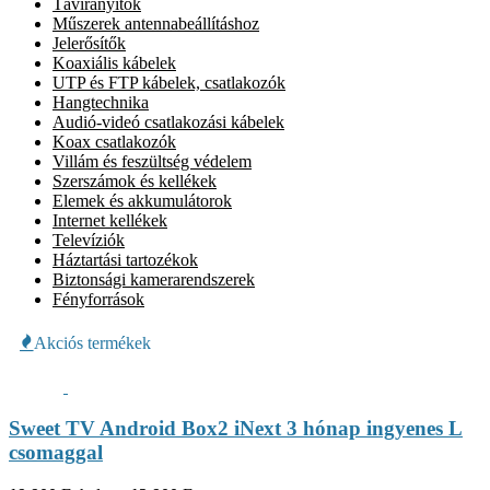
Távirányítók
Műszerek antennabeállításhoz
Jelerősítők
Koaxiális kábelek
UTP és FTP kábelek, csatlakozók
Hangtechnika
Audió-videó csatlakozási kábelek
Koax csatlakozók
Villám és feszültség védelem
Szerszámok és kellékek
Elemek és akkumulátorok
Internet kellékek
Televíziók
Háztartási tartozékok
Biztonsági kamerarendszerek
Fényforrások
Akciós termékek
Sweet TV Android Box2 iNext 3 hónap ingyenes L
csomaggal