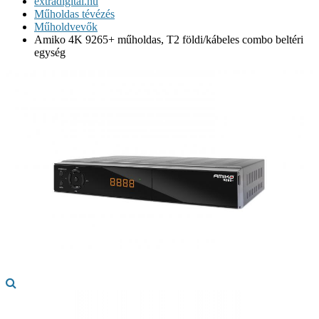
extradigital.hu
Műholdas tévézés
Műholdvevők
Amiko 4K 9265+ műholdas, T2 földi/kábeles combo beltéri
egység