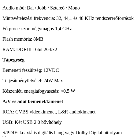
Audio mód: Bal / Jobb / Sztereó / Mono
Mintavételezési frekvencia: 32, 44,1 és 48 KHz rendszererőforrások
Fő processzor: négymagos 1,4 GHz
Flash memória: 8MB
RAM: DDRIII 16bit 2Gbx2
Tápegység
Bemeneti feszültség: 12VDC
Teljesítményfelvétel: 24W Max
Készenléti energiafogyasztás: <0,5 W
A/V és adat bemenet/kimenet
RCA: CVBS videokimenet, L&R audiokimenet
USB: Két USB 2.0 bővítőhely
S/PDIF: koaxiális digitális hang vagy Dolby Digital bitfolyam