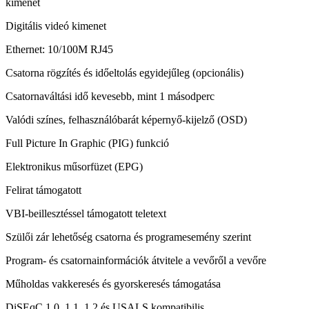
kimenet
Digitális videó kimenet
Ethernet: 10/100M RJ45
Csatorna rögzítés és időeltolás egyidejűleg (opcionális)
Csatornaváltási idő kevesebb, mint 1 másodperc
Valódi színes, felhasználóbarát képernyő-kijelző (OSD)
Full Picture In Graphic (PIG) ​​funkció
Elektronikus műsorfüzet (EPG)
Felirat támogatott
VBI-beillesztéssel támogatott teletext
Szülői zár lehetőség csatorna és programesemény szerint
Program- és csatornainformációk átvitele a vevőről a vevőre
Műholdas vakkeresés és gyorskeresés támogatása
DiSEqC 1.0, 1.1, 1.2 és USALS kompatibilis