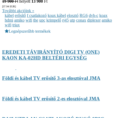
19 900
Ft
helyett
13 900
Ft
[37.94
EUR
]
További akcióink »
kábel
erősítő
f csatlakozó
koax kábel
elosztó
RG6
dvb-c
koax
hdmi
amiko
wifi
the
upc
krimpelő
rj45
utp
conax
diplexer
amiko
wifi
triax
Legnépszerűbb termékek
EREDETI TÁVIRÁNYÍTÓ DIGI TV (ONE)
KAON KA-02HD BELTÉRI EGYSÉG
Földi és kábel TV erősítő 3-as elosztóval JMA
Földi és kábel TV erősítő 2-es elosztóval JMA