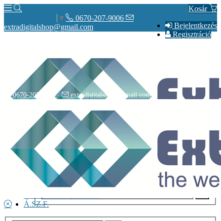
Kosár
0670-207-9006
Select Language
▼
Bejelentkezés
extradigitalshop@gmail.com
Regisztráció
0670-207-9006
extradigitalshop@gmail.com
Rólunk
Elérhetőségeink
Vásárlás
Szállítás
Adatvédelmi nyilatkozat
Á.SZ.F.