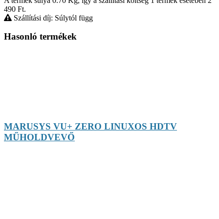
A termék súlya 0.70
Kg
, így a szállítási költség 1 termék esetében 2
490
Ft
.
Szállítási díj: Súlytól függ
Hasonló termékek
MARUSYS VU+ ZERO LINUXOS HDTV
MŰHOLDVEVŐ