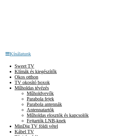
Kínálatunk
Sweet TV
Klímák és kiegészítők
Okos otthon
TV okosító boxok
Műholdas tévézés
Műholdvevők
Parabola fejek
Parabola antennák
Antennatartók
Műholdas elosztók és kapcsolók
Fejtartók LNB-knek
MinDig TV földi vétel
Kábel TV