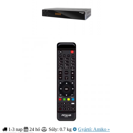
1-3 nap
24 hó
Súly: 0.7 kg
Gyártó:
Amiko
»