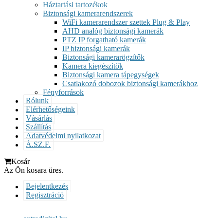
Háztartási tartozékok
Biztonsági kamerarendszerek
WiFi kamerarendszer szettek Plug & Play
AHD analóg biztonsági kamerák
PTZ IP forgatható kamerák
IP biztonsági kamerák
Biztonsági kamerarögzítők
Kamera kiegészítők
Biztonsági kamera tápegységek
Csatlakozó dobozok biztonsági kamerákhoz
Fényforrások
Rólunk
Elérhetőségeink
Vásárlás
Szállítás
Adatvédelmi nyilatkozat
Á.SZ.F.
Kosár
Az Ön kosara üres.
Bejelentkezés
Regisztráció