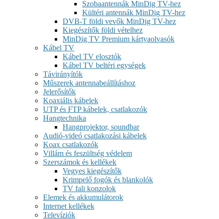
Szobaantennák MinDig TV-hez
Kültéri antennák MinDig TV-hez
DVB-T földi vevők MinDig TV-hez
Kiegészítők földi vételhez
MinDig TV Premium kártyaolvasók
Kábel TV
Kábel TV elosztók
Kábel TV beltéri egységek
Távirányítók
Műszerek antennabeállításhoz
Jelerősítők
Koaxiális kábelek
UTP és FTP kábelek, csatlakozók
Hangtechnika
Hangprojektor, soundbar
Audió-videó csatlakozási kábelek
Koax csatlakozók
Villám és feszültség védelem
Szerszámok és kellékek
Vegyes kiegészítők
Krimpelő fogók és blankolók
TV fali konzolok
Elemek és akkumulátorok
Internet kellékek
Televíziók