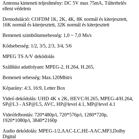
Antenna kimeneti teljesítmény: DC 5V max 75mA, Túlterhelés
elleni védelem
Demoduláció: COFDM 1K, 2K, 4K, 8K normál és kiterjesztett,
16K normál és kiterjesztett, 32K normál és kiterjesztett
Bemeneti szimbólumsebesség: 1,0 ~ 7,0 Ms/s
Kódsebesség: 1/2, 3/5, 2/3, 3/4, 5/6
MPEG TS A/V dekódolás
Szállítási adatfolyam: MPEG-2, H.264, H.265,
Bemeneti sebesség: Max.120Mbit/s
Képarány: 4:3, 16:9, Letter Box
Videó dekódolás: UHD 4K x 2K, HEVC/H.265, MPEG-4/H.264,
SP@L3 - ASP@L5, AVC, HP@level 4.1, MP@level 4.1
Videófelbontás: 720*480p/i, 720*576p/i, 1280*720p,
1920*1080p/i, 3840*2160p
Audio dekódolás: MPEG-1/2,AAC-LC,HE-AAC,MP3,Dolby
Digital