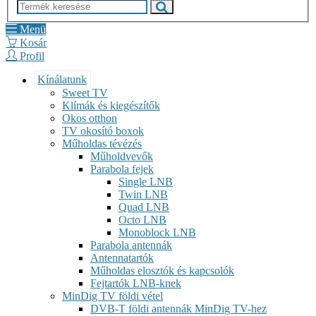
Menü
Kosár
Profil
Kínálatunk
Sweet TV
Klímák és kiegészítők
Okos otthon
TV okosító boxok
Műholdas tévézés
Műholdvevők
Parabola fejek
Single LNB
Twin LNB
Quad LNB
Octo LNB
Monoblock LNB
Parabola antennák
Antennatartók
Műholdas elosztók és kapcsolók
Fejtartók LNB-knek
MinDig TV földi vétel
DVB-T földi antennák MinDig TV-hez