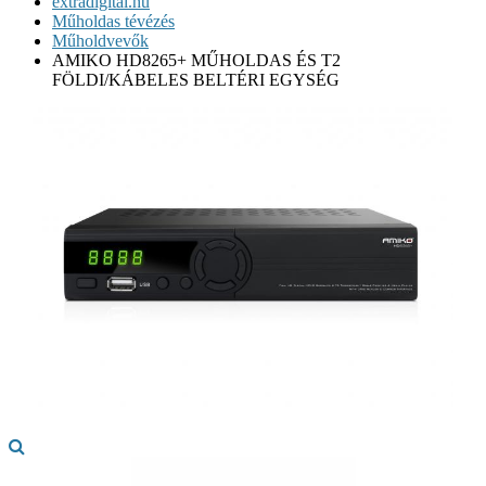
extradigital.hu
Műholdas tévézés
Műholdvevők
AMIKO HD8265+ MŰHOLDAS ÉS T2
FÖLDI/KÁBELES BELTÉRI EGYSÉG