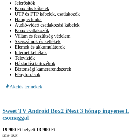
Jelerősítők
Koaxiális kábelek
UTP és FTP kábelek, csatlakozók
Hangtechnika
Audió-videó csatlakozási kábelek
Koax csatlakozók
Villám és feszültség védelem
Szerszámok és kellékek
Elemek és akkumulátorok
Internet kellékek
Televíziók
Háztartási tartozékok
Biztonsági kamerarendszerek
Fényforrások
Akciós termékek
Sweet TV Android Box2 iNext 3 hónap ingyenes L
csomaggal
19 900
Ft
helyett
13 900
Ft
[37.94
EUR
]