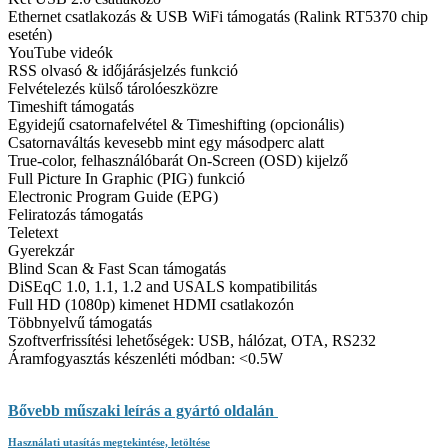
Ethernet csatlakozás & USB WiFi támogatás (Ralink RT5370 chip
esetén)
YouTube videók
RSS olvasó & időjárásjelzés funkció
Felvételezés külső tárolóeszközre
Timeshift támogatás
Egyidejű csatornafelvétel & Timeshifting (opcionális)
Csatornaváltás kevesebb mint egy másodperc alatt
True-color, felhasználóbarát On-Screen (OSD) kijelző
Full Picture In Graphic (PIG) funkció
Electronic Program Guide (EPG)
Feliratozás támogatás
Teletext
Gyerekzár
Blind Scan & Fast Scan támogatás
DiSEqC 1.0, 1.1, 1.2 and USALS kompatibilitás
Full HD (1080p) kimenet HDMI csatlakozón
Többnyelvű támogatás
Szoftverfrissítési lehetőségek: USB, hálózat, OTA, RS232
Áramfogyasztás készenléti módban: <0.5W
Bővebb műszaki leírás a gyártó oldalán
Használati utasítás megtekintése, letöltése