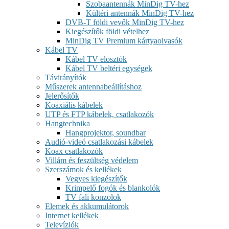
Szobaantennák MinDig TV-hez
Kültéri antennák MinDig TV-hez
DVB-T földi vevők MinDig TV-hez
Kiegészítők földi vételhez
MinDig TV Premium kártyaolvasók
Kábel TV
Kábel TV elosztók
Kábel TV beltéri egységek
Távirányítók
Műszerek antennabeállításhoz
Jelerősítők
Koaxiális kábelek
UTP és FTP kábelek, csatlakozók
Hangtechnika
Hangprojektor, soundbar
Audió-videó csatlakozási kábelek
Koax csatlakozók
Villám és feszültség védelem
Szerszámok és kellékek
Vegyes kiegészítők
Krimpelő fogók és blankolók
TV fali konzolok
Elemek és akkumulátorok
Internet kellékek
Televíziók