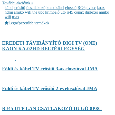
További akcióink »
kábel
erősítő
f csatlakozó
koax kábel
elosztó
RG6
dvb-c
koax
hdmi
amiko
wifi
the
upc
krimpelő
utp
rj45
conax
diplexer
amiko
wifi
triax
Legnépszerűbb termékek
EREDETI TÁVIRÁNYÍTÓ DIGI TV (ONE)
KAON KA-02HD BELTÉRI EGYSÉG
Földi és kábel TV erősítő 3-as elosztóval JMA
Földi és kábel TV erősítő 2-es elosztóval JMA
RJ45 UTP LAN CSATLAKOZÓ DUGÓ 8P8C