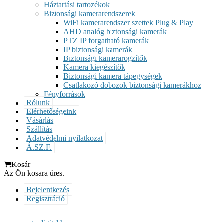
Háztartási tartozékok
Biztonsági kamerarendszerek
WiFi kamerarendszer szettek Plug & Play
AHD analóg biztonsági kamerák
PTZ IP forgatható kamerák
IP biztonsági kamerák
Biztonsági kamerarögzítők
Kamera kiegészítők
Biztonsági kamera tápegységek
Csatlakozó dobozok biztonsági kamerákhoz
Fényforrások
Rólunk
Elérhetőségeink
Vásárlás
Szállítás
Adatvédelmi nyilatkozat
Á.SZ.F.
Kosár
Az Ön kosara üres.
Bejelentkezés
Regisztráció