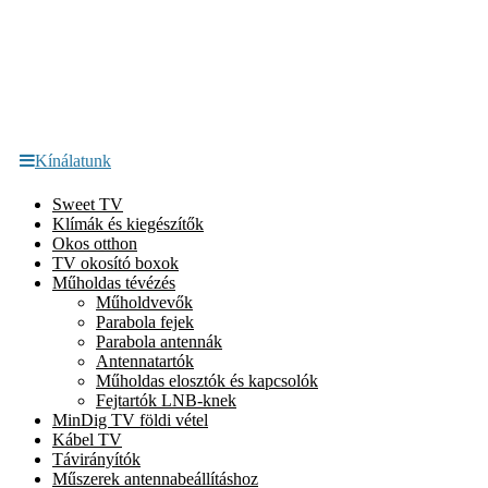
Kínálatunk
Sweet TV
Klímák és kiegészítők
Okos otthon
TV okosító boxok
Műholdas tévézés
Műholdvevők
Parabola fejek
Parabola antennák
Antennatartók
Műholdas elosztók és kapcsolók
Fejtartók LNB-knek
MinDig TV földi vétel
Kábel TV
Távirányítók
Műszerek antennabeállításhoz