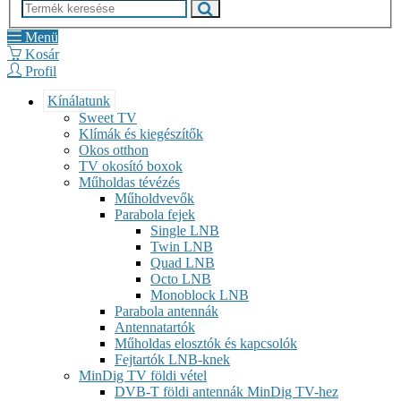
Menü
Kosár
Profil
Kínálatunk
Sweet TV
Klímák és kiegészítők
Okos otthon
TV okosító boxok
Műholdas tévézés
Műholdvevők
Parabola fejek
Single LNB
Twin LNB
Quad LNB
Octo LNB
Monoblock LNB
Parabola antennák
Antennatartók
Műholdas elosztók és kapcsolók
Fejtartók LNB-knek
MinDig TV földi vétel
DVB-T földi antennák MinDig TV-hez