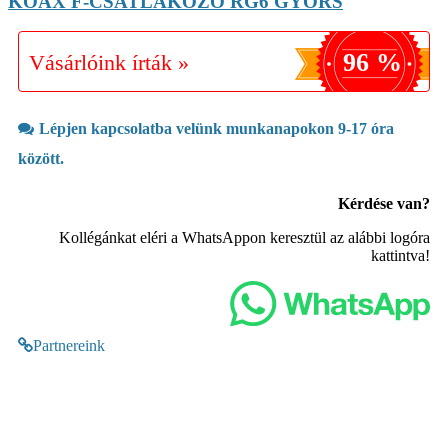
KOAX F-CSATLAKOZÓ RG6 GYORS
96 %
Vásárlóink írták »
Lépjen kapcsolatba velünk munkanapokon 9-17 óra
között.
Kérdése van?
Kollégánkat eléri a WhatsAppon keresztül az alábbi logóra
kattintva!
Partnereink