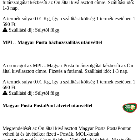
futárszolgálat kézbesíti az Ön által kiválasztott címre. Szállítási idő:
1-3 nap.
A termék súlya 0.01
Kg
, így a szállítási költség 1 termék esetében 1
590
Ft
.
Szállítási díj: Súlytól függ
MPL - Magyar Posta házhozszállítás utánvéttel
A csomagot az MPL - Magyar Posta futárszolgálat kézbesíti az Ön
által kiválasztott címre. Fizetés a futárnál. Szállítási idő: 1-3 nap.
A termék súlya 0.01
Kg
, így a szállítási költség 1 termék esetében 1
690
Ft
.
Szállítási díj: Súlytól függ
Magyar Posta PostaPont átvétel utánvéttel
Megrendelését az Ön által kiválasztott Magyar Posta PostaPonton
veheti át és átvételkor fizeti - Posták, MOL-kutak,
csomagautomaták, Coop-üzletek, MediaMarkt üzletek. Maximális