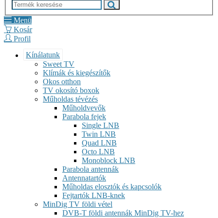
Menü
Kosár
Profil
Kínálatunk
Sweet TV
Klímák és kiegészítők
Okos otthon
TV okosító boxok
Műholdas tévézés
Műholdvevők
Parabola fejek
Single LNB
Twin LNB
Quad LNB
Octo LNB
Monoblock LNB
Parabola antennák
Antennatartók
Műholdas elosztók és kapcsolók
Fejtartók LNB-knek
MinDig TV földi vétel
DVB-T földi antennák MinDig TV-hez