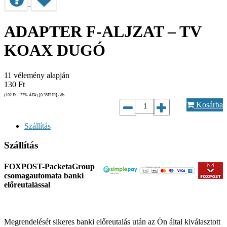
ADAPTER F-ALJZAT – TV
KOAX DUGÓ
11
vélemény alapján
130
Ft
(102
Ft
+ 27% ÁFA) [0.35
EUR
] / db
Kosárba
Szállítás
Szállítás
FOXPOST-PacketaGroup
csomagautomata banki
előreutalással
Megrendelését sikeres banki előreutalás után az Ön által kiválasztott