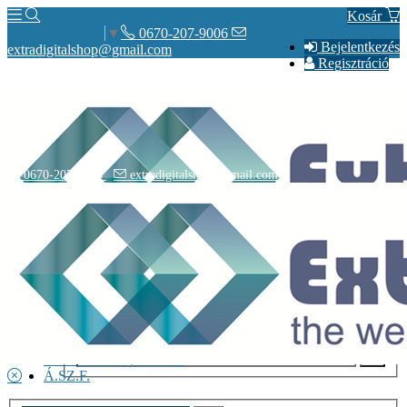
Kosár
0670-207-9006
Select Language
▼
Bejelentkezés
extradigitalshop@gmail.com
Regisztráció
0670-207-9006
extradigitalshop@gmail.com
Rólunk
Elérhetőségeink
Vásárlás
Szállítás
Adatvédelmi nyilatkozat
Á.SZ.F.