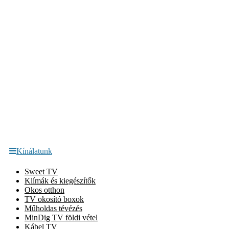
Kínálatunk
Sweet TV
Klímák és kiegészítők
Okos otthon
TV okosító boxok
Műholdas tévézés
MinDig TV földi vétel
Kábel TV