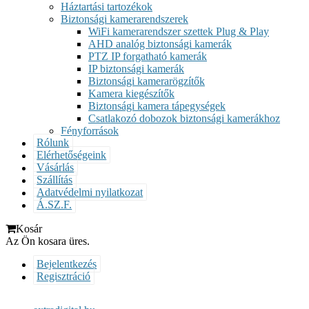
Háztartási tartozékok
Biztonsági kamerarendszerek
WiFi kamerarendszer szettek Plug & Play
AHD analóg biztonsági kamerák
PTZ IP forgatható kamerák
IP biztonsági kamerák
Biztonsági kamerarögzítők
Kamera kiegészítők
Biztonsági kamera tápegységek
Csatlakozó dobozok biztonsági kamerákhoz
Fényforrások
Rólunk
Elérhetőségeink
Vásárlás
Szállítás
Adatvédelmi nyilatkozat
Á.SZ.F.
Kosár
Az Ön kosara üres.
Bejelentkezés
Regisztráció