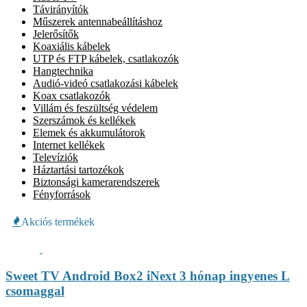
Távirányítók
Műszerek antennabeállításhoz
Jelerősítők
Koaxiális kábelek
UTP és FTP kábelek, csatlakozók
Hangtechnika
Audió-videó csatlakozási kábelek
Koax csatlakozók
Villám és feszültség védelem
Szerszámok és kellékek
Elemek és akkumulátorok
Internet kellékek
Televíziók
Háztartási tartozékok
Biztonsági kamerarendszerek
Fényforrások
Akciós termékek
Sweet TV Android Box2 iNext 3 hónap ingyenes L
csomaggal