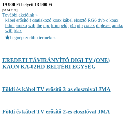
19 900
Ft
helyett
13 900
Ft
[37.94
EUR
]
További akcióink »
kábel
erősítő
f csatlakozó
koax kábel
elosztó
RG6
dvb-c
koax
hdmi
amiko
wifi
the
upc
krimpelő
rj45
utp
conax
diplexer
amiko
wifi
triax
Legnépszerűbb termékek
EREDETI TÁVIRÁNYÍTÓ DIGI TV (ONE)
KAON KA-02HD BELTÉRI EGYSÉG
Földi és kábel TV erősítő 3-as elosztóval JMA
Földi és kábel TV erősítő 2-es elosztóval JMA