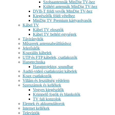
Szobaantennák MinDig TV-hez
Kültéri antennák MinDig TV-hez
DVB-T földi vevők MinDig TV-hez
Kiegészítők földi vételhez
MinDig TV Premium kártyaolvasók
Kábel TV
Kábel TV elosztók
Kábel TV beltéri egységek
Távirányítók
Műszerek antennabeállításhoz
Jelerősítők
Koaxiális kábelek
UTP és FTP kábelek, csatlakozók
Hangtechnika
Hangprojektor, soundbar
Audió-videó csatlakozási kábelek
Koax csatlakozók
Villám és feszültség védelem
Szerszámok és kellékek
Vegyes kiegészítők
Krimpelő fogók és blankolók
TV fali konzolok
Elemek és akkumulátorok
Internet kellékek
Televíziók