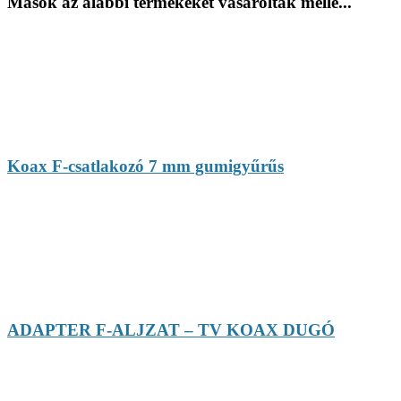
Mások az alábbi termékeket vásárolták mellé...
Koax F-csatlakozó 7 mm gumigyűrűs
ADAPTER F-ALJZAT – TV KOAX DUGÓ