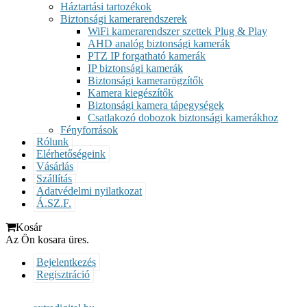
Háztartási tartozékok
Biztonsági kamerarendszerek
WiFi kamerarendszer szettek Plug & Play
AHD analóg biztonsági kamerák
PTZ IP forgatható kamerák
IP biztonsági kamerák
Biztonsági kamerarögzítők
Kamera kiegészítők
Biztonsági kamera tápegységek
Csatlakozó dobozok biztonsági kamerákhoz
Fényforrások
Rólunk
Elérhetőségeink
Vásárlás
Szállítás
Adatvédelmi nyilatkozat
Á.SZ.F.
Kosár
Az Ön kosara üres.
Bejelentkezés
Regisztráció