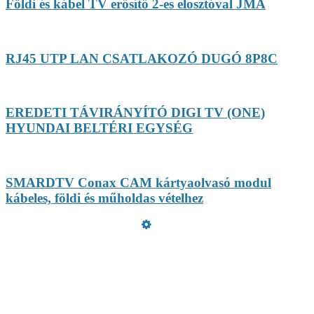
Földi és kábel TV erősítő 2-es elosztóval JMA
RJ45 UTP LAN CSATLAKOZÓ DUGÓ 8P8C
EREDETI TÁVIRÁNYÍTÓ DIGI TV (ONE)
HYUNDAI BELTÉRI EGYSÉG
SMARDTV Conax CAM kártyaolvasó modul
kábeles, földi és műholdas vételhez
Üzemeltető
Online elállás
Teljes katalógus
Vásárlói értékelések
Adatvédelmi nyilatkozat