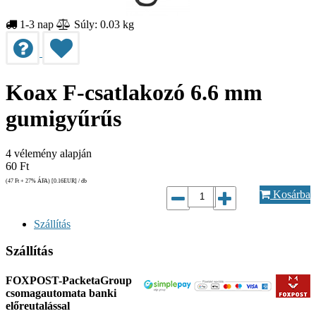
1-3 nap
Súly: 0.03 kg
Koax F-csatlakozó 6.6 mm
gumigyűrűs
4
vélemény alapján
60
Ft
(47
Ft
+ 27% ÁFA) [0.16
EUR
] / db
Kosárba
Szállítás
Szállítás
FOXPOST-PacketaGroup
csomagautomata banki
előreutalással