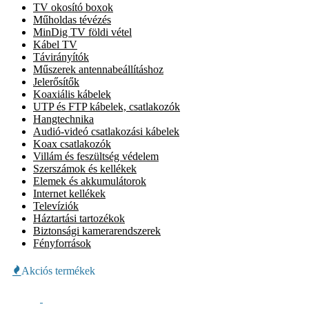
TV okosító boxok
Műholdas tévézés
MinDig TV földi vétel
Kábel TV
Távirányítók
Műszerek antennabeállításhoz
Jelerősítők
Koaxiális kábelek
UTP és FTP kábelek, csatlakozók
Hangtechnika
Audió-videó csatlakozási kábelek
Koax csatlakozók
Villám és feszültség védelem
Szerszámok és kellékek
Elemek és akkumulátorok
Internet kellékek
Televíziók
Háztartási tartozékok
Biztonsági kamerarendszerek
Fényforrások
Akciós termékek