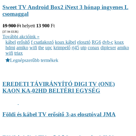
Sweet TV Android Box2 iNext 3 hónap ingyenes L
csomaggal
19 900
Ft
helyett
13 900
Ft
[37.94
EUR
]
További akcióink »
kábel
erősítő
f csatlakozó
koax kábel
elosztó
RG6
dvb-c
koax
hdmi
amiko
wifi
the
upc
krimpelő
rj45
utp
conax
diplexer
amiko
wifi
triax
Legnépszerűbb termékek
EREDETI TÁVIRÁNYÍTÓ DIGI TV (ONE)
KAON KA-02HD BELTÉRI EGYSÉG
Földi és kábel TV erősítő 3-as elosztóval JMA