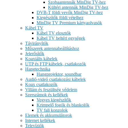
Szobaantennák MinDig TV-hez
Kültéri antennák MinDig TV-hez
DVB-T földi vevők MinDig TV-hez
Kiegészítők földi vételhez
MinDig TV Premium kártyaolvasók
Kábel TV
Kábel TV elosztók
Kábel TV beltéri egységek
Távirányítók
Műszerek antennabeállításhoz
Jelerősítők
Koaxiális kábelek
UTP és FTP kábelek, csatlakozók
Hangtechnika
Hangprojektor, soundbar
Audió-videó csatlakozási kábelek
Koax csatlakozók
Villám és feszültség védelem
Szerszámok és kellékek
Vegyes kiegészítők
Krimpelő fogók és blankolók
TV fali konzolok
Elemek és akkumulátorok
Internet kellékek
Televíziók