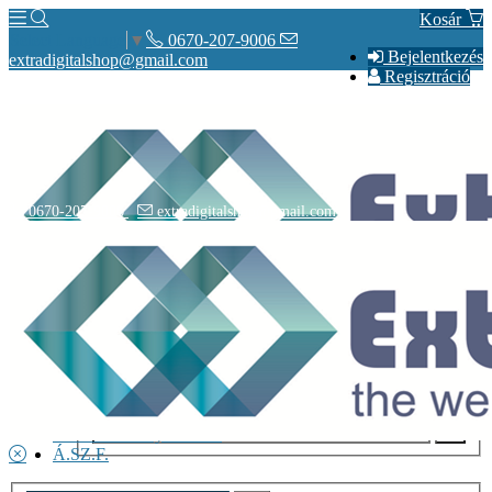
Kosár
0670-207-9006
Select Language
▼
Bejelentkezés
extradigitalshop@gmail.com
Regisztráció
0670-207-9006
extradigitalshop@gmail.com
Rólunk
Elérhetőségeink
Vásárlás
Szállítás
Adatvédelmi nyilatkozat
Á.SZ.F.