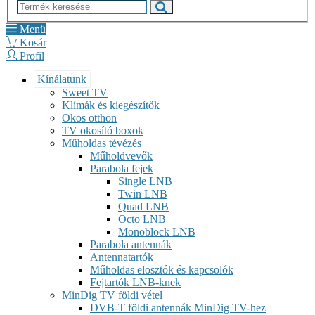
Menü
Kosár
Profil
Kínálatunk
Sweet TV
Klímák és kiegészítők
Okos otthon
TV okosító boxok
Műholdas tévézés
Műholdvevők
Parabola fejek
Single LNB
Twin LNB
Quad LNB
Octo LNB
Monoblock LNB
Parabola antennák
Antennatartók
Műholdas elosztók és kapcsolók
Fejtartók LNB-knek
MinDig TV földi vétel
DVB-T földi antennák MinDig TV-hez