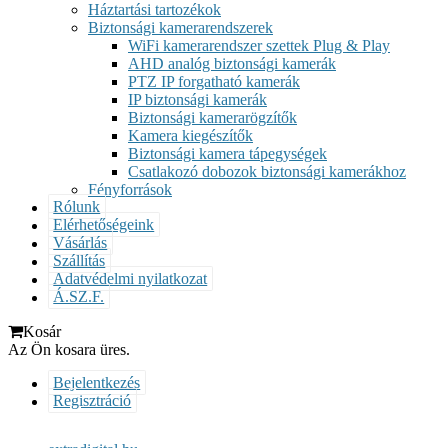
Háztartási tartozékok
Biztonsági kamerarendszerek
WiFi kamerarendszer szettek Plug & Play
AHD analóg biztonsági kamerák
PTZ IP forgatható kamerák
IP biztonsági kamerák
Biztonsági kamerarögzítők
Kamera kiegészítők
Biztonsági kamera tápegységek
Csatlakozó dobozok biztonsági kamerákhoz
Fényforrások
Rólunk
Elérhetőségeink
Vásárlás
Szállítás
Adatvédelmi nyilatkozat
Á.SZ.F.
Kosár
Az Ön kosara üres.
Bejelentkezés
Regisztráció