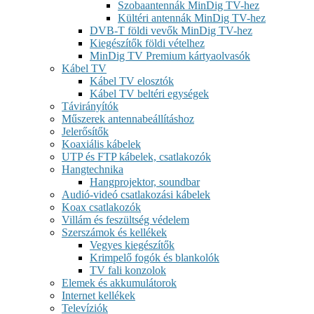
Szobaantennák MinDig TV-hez
Kültéri antennák MinDig TV-hez
DVB-T földi vevők MinDig TV-hez
Kiegészítők földi vételhez
MinDig TV Premium kártyaolvasók
Kábel TV
Kábel TV elosztók
Kábel TV beltéri egységek
Távirányítók
Műszerek antennabeállításhoz
Jelerősítők
Koaxiális kábelek
UTP és FTP kábelek, csatlakozók
Hangtechnika
Hangprojektor, soundbar
Audió-videó csatlakozási kábelek
Koax csatlakozók
Villám és feszültség védelem
Szerszámok és kellékek
Vegyes kiegészítők
Krimpelő fogók és blankolók
TV fali konzolok
Elemek és akkumulátorok
Internet kellékek
Televíziók