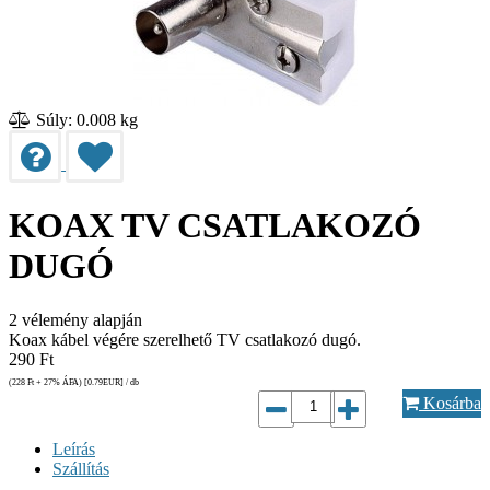
Súly: 0.008 kg
KOAX TV CSATLAKOZÓ
DUGÓ
2
vélemény alapján
Koax kábel végére szerelhető TV csatlakozó dugó.
290
Ft
(228
Ft
+ 27% ÁFA) [0.79
EUR
] / db
Kosárba
Leírás
Szállítás