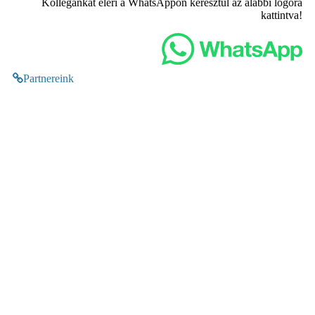
Kollégánkat eléri a WhatsAppon keresztül az alábbi logóra
kattintva!
Partnereink