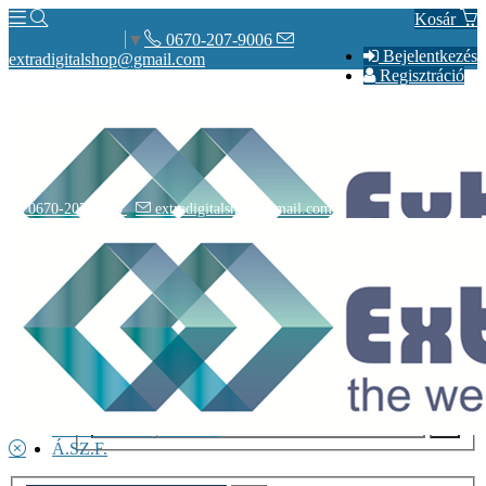
Kosár
0670-207-9006
Select Language
▼
Bejelentkezés
extradigitalshop@gmail.com
Regisztráció
0670-207-9006
extradigitalshop@gmail.com
Rólunk
Elérhetőségeink
Vásárlás
Szállítás
Adatvédelmi nyilatkozat
Á.SZ.F.