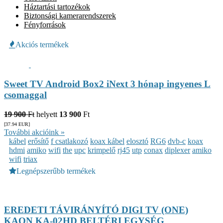
Háztartási tartozékok
Biztonsági kamerarendszerek
Fényforrások
Akciós termékek
Sweet TV Android Box2 iNext 3 hónap ingyenes L
csomaggal
19 900
Ft
helyett
13 900
Ft
[37.94
EUR
]
További akcióink »
kábel
erősítő
f csatlakozó
koax kábel
elosztó
RG6
dvb-c
koax
hdmi
amiko
wifi
the
upc
krimpelő
rj45
utp
conax
diplexer
amiko
wifi
triax
Legnépszerűbb termékek
EREDETI TÁVIRÁNYÍTÓ DIGI TV (ONE)
KAON KA-02HD BELTÉRI EGYSÉG