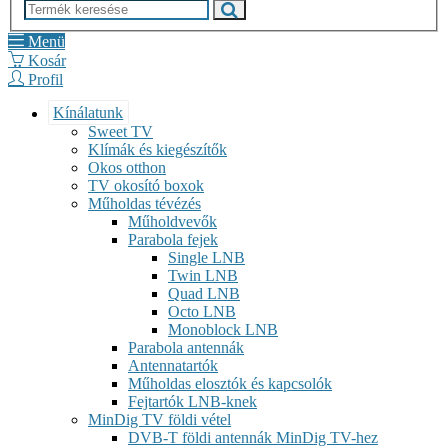
Menü
Kosár
Profil
Kínálatunk
Sweet TV
Klímák és kiegészítők
Okos otthon
TV okosító boxok
Műholdas tévézés
Műholdvevők
Parabola fejek
Single LNB
Twin LNB
Quad LNB
Octo LNB
Monoblock LNB
Parabola antennák
Antennatartók
Műholdas elosztók és kapcsolók
Fejtartók LNB-knek
MinDig TV földi vétel
DVB-T földi antennák MinDig TV-hez