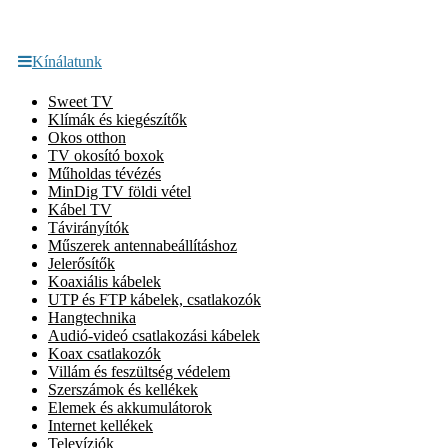
Kínálatunk
Sweet TV
Klímák és kiegészítők
Okos otthon
TV okosító boxok
Műholdas tévézés
MinDig TV földi vétel
Kábel TV
Távirányítók
Műszerek antennabeállításhoz
Jelerősítők
Koaxiális kábelek
UTP és FTP kábelek, csatlakozók
Hangtechnika
Audió-videó csatlakozási kábelek
Koax csatlakozók
Villám és feszültség védelem
Szerszámok és kellékek
Elemek és akkumulátorok
Internet kellékek
Televíziók