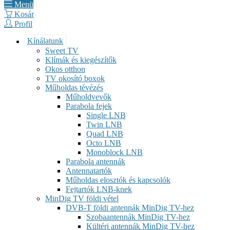
Menü
Kosár
Profil
Kínálatunk
Sweet TV
Klímák és kiegészítők
Okos otthon
TV okosító boxok
Műholdas tévézés
Műholdvevők
Parabola fejek
Single LNB
Twin LNB
Quad LNB
Octo LNB
Monoblock LNB
Parabola antennák
Antennatartók
Műholdas elosztók és kapcsolók
Fejtartók LNB-knek
MinDig TV földi vétel
DVB-T földi antennák MinDig TV-hez
Szobaantennák MinDig TV-hez
Kültéri antennák MinDig TV-hez