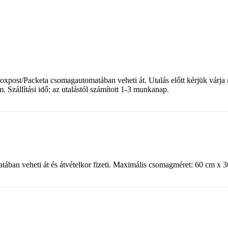
 Foxpost/Packeta csomagautomatában veheti át. Utalás előtt kérjük várja
Szállítási idő: az utalástól számított 1-3 munkanap.
ában veheti át és átvételkor fizeti. Maximális csomagméret: 60 cm x 3