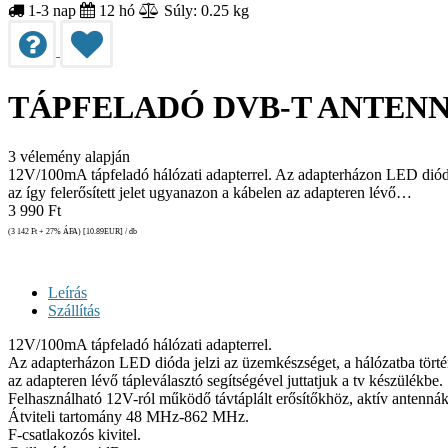
1-3 nap
12 hó
Súly: 0.25 kg
TÁPFELADÓ DVB-T ANTENN
3
vélemény alapján
12V/100mA tápfeladó hálózati adapterrel. Az adapterházon LED dióda je
az így felerősített jelet ugyanazon a kábelen az adapteren lévő…
3 990
Ft
(3 142
Ft
+ 27% ÁFA) [10.89
EUR
] / db
Leírás
Szállítás
12V/100mA tápfeladó hálózati adapterrel.
Az adapterházon LED dióda jelzi az üzemkészséget, a hálózatba történt 
az adapteren lévő tápleválasztó segítségével juttatjuk a tv készülékbe.
Felhasználható 12V-ról működő távtáplált erősítőkhöz, aktív antenná
Átviteli tartomány 48 MHz-862 MHz.
F-csatlakozós kivitel.