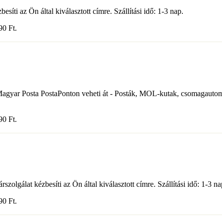
síti az Ön által kiválasztott címre. Szállítási idő: 1-3 nap.
490
Ft
.
ott Magyar Posta PostaPonton veheti át - Posták, MOL-kutak, csomagau
490
Ft
.
olgálat kézbesíti az Ön által kiválasztott címre. Szállítási idő: 1-3 na
590
Ft
.