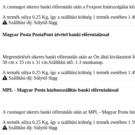
A csomagot sikeres banki előreutalás után a Foxpost futárszolgálat kézbe
A termék súlya 0.25
Kg
, így a szállítási költség 1 termék esetében 1 
Szállítási díj: Súlytól függ
Magyar Posta PostaPont átvétel banki előreutalással
Megrendelését sikeres banki előreutalás után az Ön által kiválaszt
50 cm x 35 cm x 31 cm.Szállítási idő: 1-3 munkanap.
A termék súlya 0.25
Kg
, így a szállítási költség 1 termék esetében 1 
Szállítási díj: Súlytól függ
MPL - Magyar Posta házhozszállítás banki előreutalással
A csomagot sikeres banki előreutalás után az MPL - Magyar Posta futársz
A termék súlya 0.25
Kg
, így a szállítási költség 1 termék esetében 1 
Szállítási díj: Súlytól függ