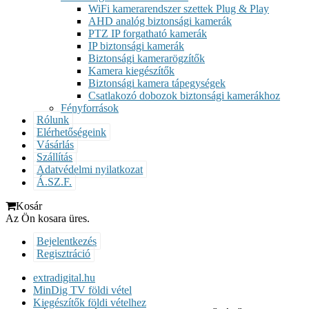
WiFi kamerarendszer szettek Plug & Play
AHD analóg biztonsági kamerák
PTZ IP forgatható kamerák
IP biztonsági kamerák
Biztonsági kamerarögzítők
Kamera kiegészítők
Biztonsági kamera tápegységek
Csatlakozó dobozok biztonsági kamerákhoz
Fényforrások
Rólunk
Elérhetőségeink
Vásárlás
Szállítás
Adatvédelmi nyilatkozat
Á.SZ.F.
Kosár
Az Ön kosara üres.
Bejelentkezés
Regisztráció
extradigital.hu
MinDig TV földi vétel
Kiegészítők földi vételhez