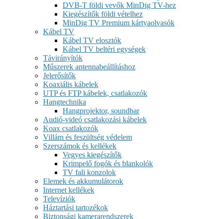
DVB-T földi vevők MinDig TV-hez
Kiegészítők földi vételhez
MinDig TV Premium kártyaolvasók
Kábel TV
Kábel TV elosztók
Kábel TV beltéri egységek
Távirányítók
Műszerek antennabeállításhoz
Jelerősítők
Koaxiális kábelek
UTP és FTP kábelek, csatlakozók
Hangtechnika
Hangprojektor, soundbar
Audió-videó csatlakozási kábelek
Koax csatlakozók
Villám és feszültség védelem
Szerszámok és kellékek
Vegyes kiegészítők
Krimpelő fogók és blankolók
TV fali konzolok
Elemek és akkumulátorok
Internet kellékek
Televíziók
Háztartási tartozékok
Biztonsági kamerarendszerek