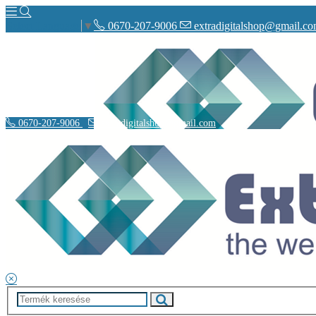
0670-207-9006
extradigitalshop@gmail.c
Select Language
▼
0670-207-9006
extradigitalshop@gmail.com
Rólunk
Elérhetőségeink
Vásárlás
Szállítás
Adatvédelmi nyilatkozat
Á.SZ.F.