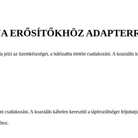
A ERŐSÍTŐKHÖZ ADAPTERRE
lzi az üzemkészséget, a hálózatba történt csatlakozást. A koaxiális káb
csatlakozást. A koaxiális kábelen keresztül a tápfeszültséget feljuttatju
khoz.