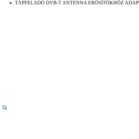
TÁPFELADÓ DVB-T ANTENNA ERŐSÍTŐKHÖZ ADAPT