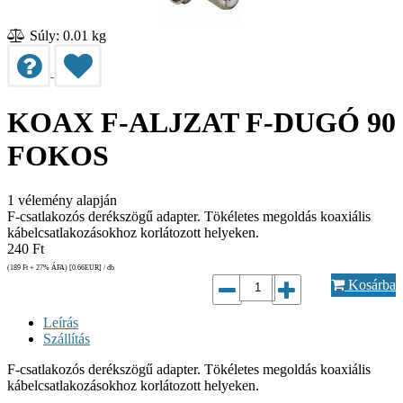
Súly: 0.01 kg
KOAX F-ALJZAT F-DUGÓ 90
FOKOS
1
vélemény alapján
F-csatlakozós derékszögű adapter. Tökéletes megoldás koaxiális
kábelcsatlakozásokhoz korlátozott helyeken.
240
Ft
(189
Ft
+ 27% ÁFA) [0.66
EUR
] / db
Kosárba
Leírás
Szállítás
F-csatlakozós derékszögű adapter. Tökéletes megoldás koaxiális
kábelcsatlakozásokhoz korlátozott helyeken.