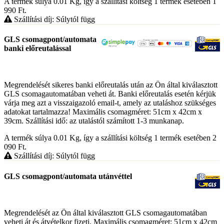
A termék súlya 0.01
Kg
, így a szállítási költség 1 termék esetében 1
990
Ft
.
Szállítási díj: Súlytól függ
GLS csomagpont/automata
banki előreutalással
Megrendelését sikeres banki előreutalás után az Ön által kiválasztott
GLS csomagautomatában veheti át. Banki előreutalás esetén kérjük
várja meg azt a visszaigazoló email-t, amely az utaláshoz szükséges
adatokat tartalmazza! Maximális csomagméret: 51cm x 42cm x
39cm. Szállítási idő: az utalástól számított 1-3 munkanap.
A termék súlya 0.01
Kg
, így a szállítási költség 1 termék esetében 2
090
Ft
.
Szállítási díj: Súlytól függ
GLS csomagpont/automata utánvéttel
Megrendelését az Ön által kiválasztott GLS csomagautomatában
veheti át és átvételkor fizeti. Maximális csomagméret: 51cm x 42cm