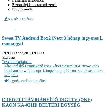
Háztartási tartozékok
Biztonsági kamerarendszerek
Fényforrások
Akciós termékek
Sweet TV Android Box2 iNext 3 hónap ingyenes L
csomaggal
19 900
Ft
helyett
13 900
Ft
[38.29
EUR
]
További akcióink »
kábel
erősítő
f csatlakozó
koax kábel
elosztó
RG6
dvb-c
koax
hdmi
amiko
wifi
the
upc
krimpelő
utp
rj45
conax
diplexer
amiko
wifi
triax
Legnépszerűbb termékek
EREDETI TÁVIRÁNYÍTÓ DIGI TV (ONE)
KAON KA-02HD BELTÉRI EGYSÉG