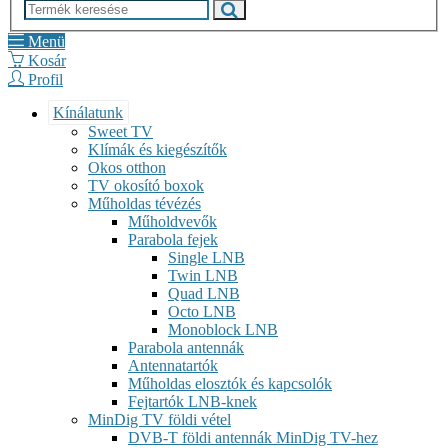
Menü
Kosár
Profil
Kínálatunk
Sweet TV
Klímák és kiegészítők
Okos otthon
TV okosító boxok
Műholdas tévézés
Műholdvevők
Parabola fejek
Single LNB
Twin LNB
Quad LNB
Octo LNB
Monoblock LNB
Parabola antennák
Antennatartók
Műholdas elosztók és kapcsolók
Fejtartók LNB-knek
MinDig TV földi vétel
DVB-T földi antennák MinDig TV-hez