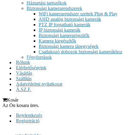
Háztartási tartozékok
Biztonsági kamerarendszerek
WiFi kamerarendszer szettek Plug & Play
AHD analóg biztonsági kamerák
PTZ IP forgatható kamerák
IP biztonsági kamerák
Biztonsági kamerarögzítők
Kamera kiegészítők
Biztonsági kamera tápegységek
Csatlakozó dobozok biztonsági kamerákhoz
Fényforrások
Rólunk
Elérhetőségeink
Vásárlás
Szállítás
Adatvédelmi nyilatkozat
Á.SZ.F.
Kosár
Az Ön kosara üres.
Bejelentkezés
Regisztráció