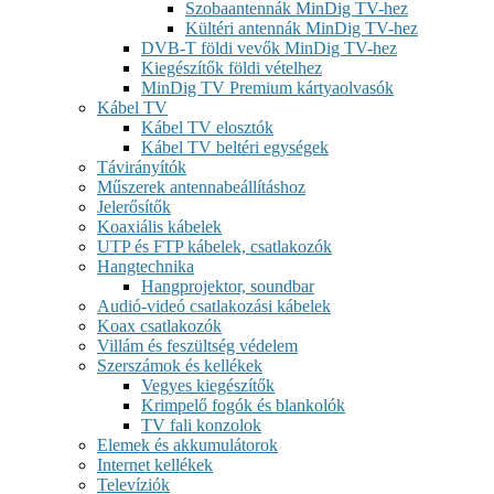
Szobaantennák MinDig TV-hez
Kültéri antennák MinDig TV-hez
DVB-T földi vevők MinDig TV-hez
Kiegészítők földi vételhez
MinDig TV Premium kártyaolvasók
Kábel TV
Kábel TV elosztók
Kábel TV beltéri egységek
Távirányítók
Műszerek antennabeállításhoz
Jelerősítők
Koaxiális kábelek
UTP és FTP kábelek, csatlakozók
Hangtechnika
Hangprojektor, soundbar
Audió-videó csatlakozási kábelek
Koax csatlakozók
Villám és feszültség védelem
Szerszámok és kellékek
Vegyes kiegészítők
Krimpelő fogók és blankolók
TV fali konzolok
Elemek és akkumulátorok
Internet kellékek
Televíziók