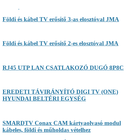
Földi és kábel TV erősítő 3-as elosztóval JMA
Földi és kábel TV erősítő 2-es elosztóval JMA
RJ45 UTP LAN CSATLAKOZÓ DUGÓ 8P8C
EREDETI TÁVIRÁNYÍTÓ DIGI TV (ONE)
HYUNDAI BELTÉRI EGYSÉG
SMARDTV Conax CAM kártyaolvasó modul
kábeles, földi és műholdas vételhez