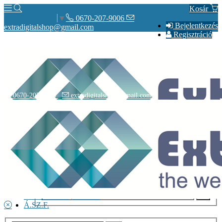
Kosár
0670-207-9006
Select Language
▼
Bejelentkezés
extradigitalshop@gmail.com
Regisztráció
0670-207-9006
extradigitalshop@gmail.com
Rólunk
Elérhetőségeink
Vásárlás
Szállítás
Adatvédelmi nyilatkozat
Á.SZ.F.