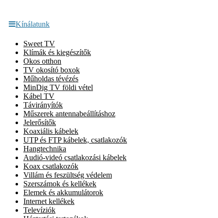
Kínálatunk
Sweet TV
Klímák és kiegészítők
Okos otthon
TV okosító boxok
Műholdas tévézés
MinDig TV földi vétel
Kábel TV
Távirányítók
Műszerek antennabeállításhoz
Jelerősítők
Koaxiális kábelek
UTP és FTP kábelek, csatlakozók
Hangtechnika
Audió-videó csatlakozási kábelek
Koax csatlakozók
Villám és feszültség védelem
Szerszámok és kellékek
Elemek és akkumulátorok
Internet kellékek
Televíziók