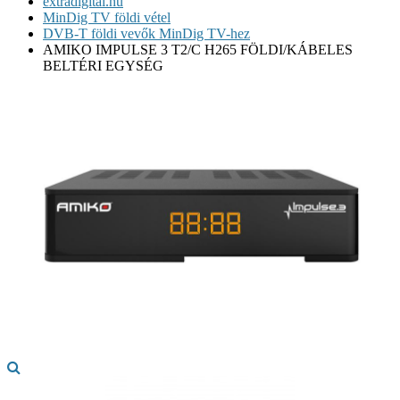
extradigital.hu
MinDig TV földi vétel
DVB-T földi vevők MinDig TV-hez
AMIKO IMPULSE 3 T2/C H265 FÖLDI/KÁBELES
BELTÉRI EGYSÉG