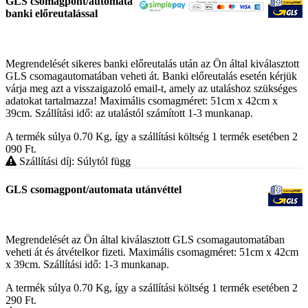
GLS csomagpont/automata
banki előreutalással
Megrendelését sikeres banki előreutalás után az Ön által kiválasztott
GLS csomagautomatában veheti át. Banki előreutalás esetén kérjük
várja meg azt a visszaigazoló email-t, amely az utaláshoz szükséges
adatokat tartalmazza! Maximális csomagméret: 51cm x 42cm x
39cm. Szállítási idő: az utalástól számított 1-3 munkanap.
A termék súlya 0.70
Kg
, így a szállítási költség 1 termék esetében 2
090
Ft
.
Szállítási díj: Súlytól függ
GLS csomagpont/automata utánvéttel
Megrendelését az Ön által kiválasztott GLS csomagautomatában
veheti át és átvételkor fizeti. Maximális csomagméret: 51cm x 42cm
x 39cm. Szállítási idő: 1-3 munkanap.
A termék súlya 0.70
Kg
, így a szállítási költség 1 termék esetében 2
290
Ft
.