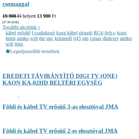
csomaggal
19 900
Ft
helyett
13 900
Ft
[37.94
EUR
]
További akcióink »
kábel
erősítő
f csatlakozó
koax kábel
elosztó
RG6
dvb-c
koax
hdmi
amiko
wifi
the
upc
krimpelő
rj45
utp
conax
diplexer
amiko
wifi
triax
Legnépszerűbb termékek
EREDETI TÁVIRÁNYÍTÓ DIGI TV (ONE)
KAON KA-02HD BELTÉRI EGYSÉG
Földi és kábel TV erősítő 3-as elosztóval JMA
Földi és kábel TV erősítő 2-es elosztóval JMA