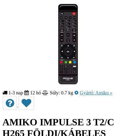
1-3 nap
12 hó
Súly: 0.7 kg
Gyártó:
Amiko
»
AMIKO IMPULSE 3 T2/C
H265 FÖLDI/KÁBELES