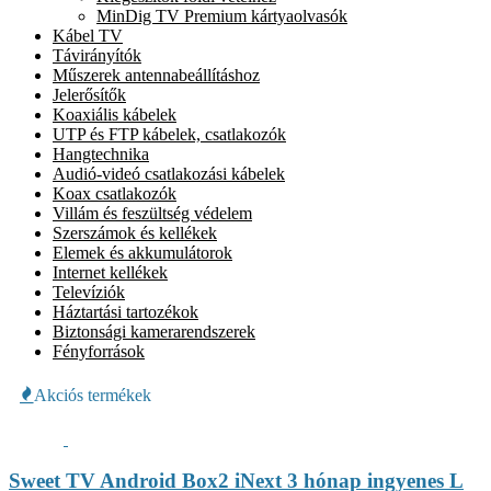
MinDig TV Premium kártyaolvasók
Kábel TV
Távirányítók
Műszerek antennabeállításhoz
Jelerősítők
Koaxiális kábelek
UTP és FTP kábelek, csatlakozók
Hangtechnika
Audió-videó csatlakozási kábelek
Koax csatlakozók
Villám és feszültség védelem
Szerszámok és kellékek
Elemek és akkumulátorok
Internet kellékek
Televíziók
Háztartási tartozékok
Biztonsági kamerarendszerek
Fényforrások
Akciós termékek
Sweet TV Android Box2 iNext 3 hónap ingyenes L