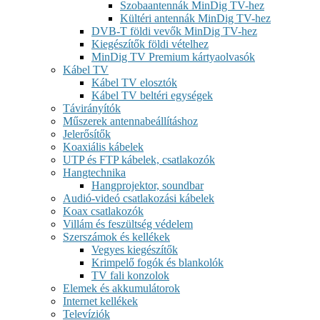
Szobaantennák MinDig TV-hez
Kültéri antennák MinDig TV-hez
DVB-T földi vevők MinDig TV-hez
Kiegészítők földi vételhez
MinDig TV Premium kártyaolvasók
Kábel TV
Kábel TV elosztók
Kábel TV beltéri egységek
Távirányítók
Műszerek antennabeállításhoz
Jelerősítők
Koaxiális kábelek
UTP és FTP kábelek, csatlakozók
Hangtechnika
Hangprojektor, soundbar
Audió-videó csatlakozási kábelek
Koax csatlakozók
Villám és feszültség védelem
Szerszámok és kellékek
Vegyes kiegészítők
Krimpelő fogók és blankolók
TV fali konzolok
Elemek és akkumulátorok
Internet kellékek
Televíziók