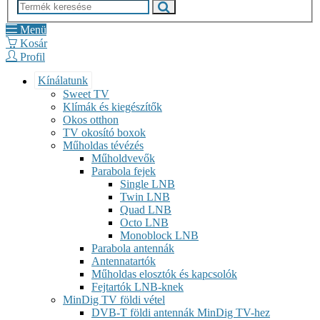
Menü
Kosár
Profil
Kínálatunk
Sweet TV
Klímák és kiegészítők
Okos otthon
TV okosító boxok
Műholdas tévézés
Műholdvevők
Parabola fejek
Single LNB
Twin LNB
Quad LNB
Octo LNB
Monoblock LNB
Parabola antennák
Antennatartók
Műholdas elosztók és kapcsolók
Fejtartók LNB-knek
MinDig TV földi vétel
DVB-T földi antennák MinDig TV-hez