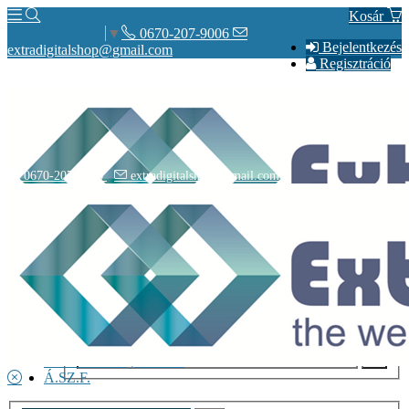
Kosár
0670-207-9006
Select Language
▼
Bejelentkezés
extradigitalshop@gmail.com
Regisztráció
0670-207-9006
extradigitalshop@gmail.com
Rólunk
Elérhetőségeink
Vásárlás
Szállítás
Adatvédelmi nyilatkozat
Á.SZ.F.