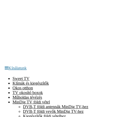
Kínálatunk
Sweet TV
Klímák és kiegészítők
Okos otthon
TV okosító boxok
Műholdas tévézés
MinDig TV földi vétel
DVB-T földi antennák MinDig TV-hez
DVB-T földi vevők MinDig TV-hez
Kiegészítők földi vételhez