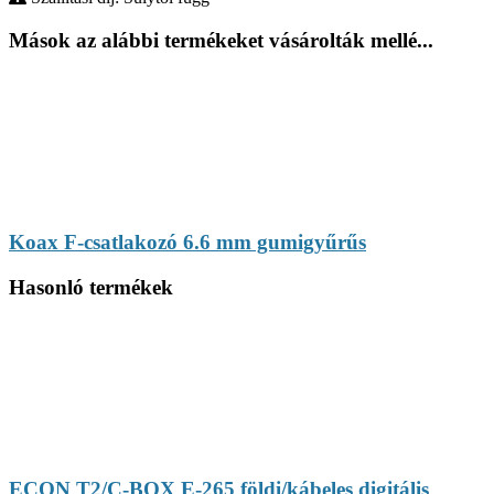
Mások az alábbi termékeket vásárolták mellé...
Koax F-csatlakozó 6.6 mm gumigyűrűs
Hasonló termékek
ECON T2/C-BOX E-265 földi/kábeles digitális