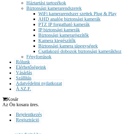
Háztartási tartozékok
Biztonsági kamerarendszerek
WiFi kamerarendszer szettek Plug & Play
AHD analóg biztonsági kamerák
PTZ IP forgatható kamerák
IP biztonsági kamerák
Biztonsági kamerarögzítők
Kamera kiegészítők
Biztonsági kamera tápegységek
Csatlakozó dobozok biztonsági kamerákhoz
Fényforrások
Rólunk
Elérhetőségeink
Vásárlás
Szállítás
Adatvédelmi nyilatkozat
Á.SZ.F.
Kosár
Az Ön kosara üres.
Bejelentkezés
Regisztráció