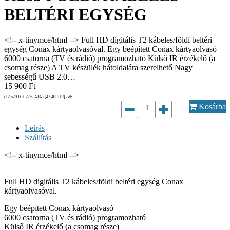
BELTÉRI EGYSÉG
<!-- x-tinymce/html --> Full HD digitális T2 kábeles/földi beltéri
egység Conax kártyaolvasóval. Egy beépített Conax kártyaolvasó
6000 csatorna (TV és rádió) programozható Külső IR érzékelő (a
csomag része) A TV készülék hátoldalára szerelhető Nagy
sebességű USB 2.0…
15 900
Ft
(12 520
Ft
+ 27% ÁFA) [43.40
EUR
] / db
Kosárba
Leírás
Szállítás
<!-- x-tinymce/html -->
Full HD digitális T2 kábeles/földi beltéri egység Conax
kártyaolvasóval.
Egy beépített Conax kártyaolvasó
6000 csatorna (TV és rádió) programozható
Külső IR érzékelő (a csomag része)