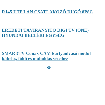
RJ45 UTP LAN CSATLAKOZÓ DUGÓ 8P8C
EREDETI TÁVIRÁNYÍTÓ DIGI TV (ONE)
HYUNDAI BELTÉRI EGYSÉG
SMARDTV Conax CAM kártyaolvasó modul
kábeles, földi és műholdas vételhez
Üzemeltető
Online elállás
Teljes katalógus
Vásárlói értékelések
Adatvédelmi nyilatkozat
Szeretne Ön is ilyen webáruházat nyitni?
Webáruház nyitás »