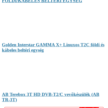
FÖLDI/KÁBELES BELTÉRI EGYSÉG
Golden Interstar GAMMA X+ Linuxos T2C földi és
kábeles beltéri egység
AB Terebox 3T HD DVB-T2/C vevőkészülék (AB
TR-3T)