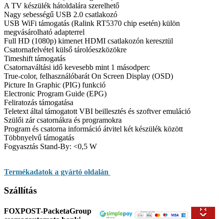
A TV készülék hátoldalára szerelhető
Nagy sebességű USB 2.0 csatlakozó
USB WiFi támogatás (Ralink RT5370 chip esetén) külön
megvásárolható adapterrel
Full HD (1080p) kimenet HDMI csatlakozón keresztül
Csatornafelvétel külső tárolóeszközökre
Timeshift támogatás
Csatornaváltási idő kevesebb mint 1 másodperc
True-color, felhasználóbarát On Screen Display (OSD)
Picture In Graphic (PIG) funkció
Electronic Program Guide (EPG)
Feliratozás támogatása
Teletext által támogatott VBI beillesztés és szoftver emuláció
Szülői zár csatornákra és programokra
Program és csatorna információ átvitel két készülék között
Többnyelvű támogatás
Fogyasztás Stand-By: <0,5 W
Termékadatok a gyártó oldalán
Szállítás
FOXPOST-PacketaGroup