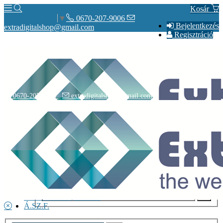
Kosár
0670-207-9006
Select Language
▼
Bejelentkezés
extradigitalshop@gmail.com
Regisztráció
0670-207-9006
extradigitalshop@gmail.com
Rólunk
Elérhetőségeink
Vásárlás
Szállítás
Adatvédelmi nyilatkozat
Á.SZ.F.