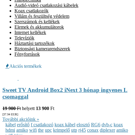
Audió-videó csatlakozási kábelek
Koax csatlakozók
Villám és feszültség védelem
Szerszámok és kellékek
Elemek és akkumulátorok
Internet kellékek
Televíziók
Háztartási tartozékok
Biztonsági kamerarendszerek
Fényforrások
Akciós termékek
Sweet TV Android Box2 iNext 3 hónap ingyenes L
csomaggal
19 900
Ft
helyett
13 900
Ft
[37.94
EUR
]
További akcióink »
kábel
erősítő
f csatlakozó
koax kábel
elosztó
RG6
dvb-c
koax
hdmi
amiko
wifi
the
upc
krimpelő
utp
rj45
conax
diplexer
amiko