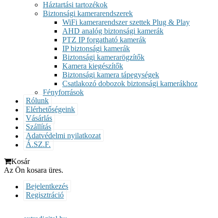
Háztartási tartozékok
Biztonsági kamerarendszerek
WiFi kamerarendszer szettek Plug & Play
AHD analóg biztonsági kamerák
PTZ IP forgatható kamerák
IP biztonsági kamerák
Biztonsági kamerarögzítők
Kamera kiegészítők
Biztonsági kamera tápegységek
Csatlakozó dobozok biztonsági kamerákhoz
Fényforrások
Rólunk
Elérhetőségeink
Vásárlás
Szállítás
Adatvédelmi nyilatkozat
Á.SZ.F.
Kosár
Az Ön kosara üres.
Bejelentkezés
Regisztráció