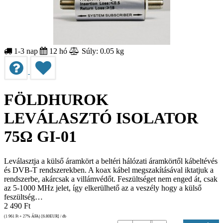
1-3 nap
12 hó
Súly: 0.05 kg
FÖLDHUROK
LEVÁLASZTÓ ISOLATOR
75Ω GI-01
Leválasztja a külső áramkört a beltéri hálózati áramkörtől kábeltévés
és DVB-T rendszerekben. A koax kábel megszakításával iktatjuk a
rendszerbe, akárcsak a villámvédőt. Feszültséget nem enged át, csak
az 5-1000 MHz jelet, így elkerülhető az a veszély hogy a külső
feszültség…
2 490
Ft
(1 961
Ft
+ 27% ÁFA) [6.80
EUR
] / db