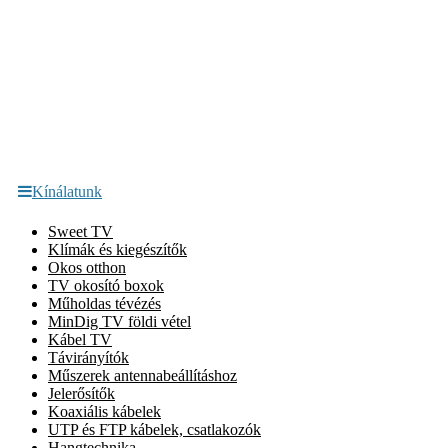
Kínálatunk
Sweet TV
Klímák és kiegészítők
Okos otthon
TV okosító boxok
Műholdas tévézés
MinDig TV földi vétel
Kábel TV
Távirányítók
Műszerek antennabeállításhoz
Jelerősítők
Koaxiális kábelek
UTP és FTP kábelek, csatlakozók
Hangtechnika