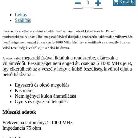
Kosárba
Leírás
Szállítás
Leválasztja a külső áramkört a beltéri hálózati áramkörtől kábeltévés és DVB-T
rendszerekben. A koax kábel megszakításával iktatjuk a rendszerbe, akárcsak a villámvédőt.
Feszültséget nem enged át, csak az 5-1000 MHz jelet, így elkerülhető az a veszély hogy a
külső feszültség kivülről eljut a belső hálózatra.
megszakításával iktatjuk a rendszerbe, akárcsak a
A koax kábel
villámvédőt. Feszültséget nem enged át, csak az 5-1000 MHz jelet,
így elkerülhető az a veszély hogy a külső feszültség kivülről eljut a
belső hálózatra.
Egyszerű és olcsó megoldás
Kis méret
Nem igényel külön áramellátást
Gyors és egyszerű telepítés
Műszaki adatok
Frekvencia tartomány: 5-1000 MHz
Impedancia 75 ohm