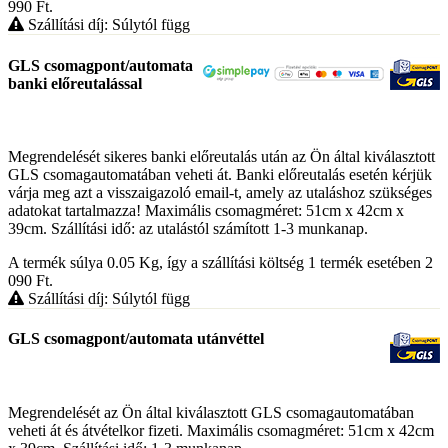
990
Ft
.
Szállítási díj: Súlytól függ
GLS csomagpont/automata
banki előreutalással
Megrendelését sikeres banki előreutalás után az Ön által kiválasztott
GLS csomagautomatában veheti át. Banki előreutalás esetén kérjük
várja meg azt a visszaigazoló email-t, amely az utaláshoz szükséges
adatokat tartalmazza! Maximális csomagméret: 51cm x 42cm x
39cm. Szállítási idő: az utalástól számított 1-3 munkanap.
A termék súlya 0.05
Kg
, így a szállítási költség 1 termék esetében 2
090
Ft
.
Szállítási díj: Súlytól függ
GLS csomagpont/automata utánvéttel
Megrendelését az Ön által kiválasztott GLS csomagautomatában
veheti át és átvételkor fizeti. Maximális csomagméret: 51cm x 42cm