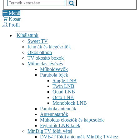
Menü
Kosár
Profil
Kínálatunk
Sweet TV
Klímák és kiegészítők
Okos otthon
TV okosító boxok
Műholdas tévézés
Műholdvevők
Parabola fejek
Single LNB
Twin LNB
Quad LNB
Octo LNB
Monoblock LNB
Parabola antennák
Antennatartók
Műholdas elosztók és kapcsolók
Fejtartók LNB-knek
MinDig TV földi vétel
DVB-T földi antennák MinDig TV-hez