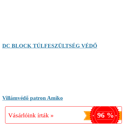
DC BLOCK TÚLFESZÜLTSÉG VÉDŐ
Villámvédő patron Amiko
96 %
Vásárlóink írták »