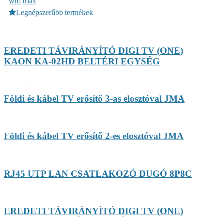
wifi
triax
Legnépszerűbb termékek
EREDETI TÁVIRÁNYÍTÓ DIGI TV (ONE)
KAON KA-02HD BELTÉRI EGYSÉG
Földi és kábel TV erősítő 3-as elosztóval JMA
Földi és kábel TV erősítő 2-es elosztóval JMA
RJ45 UTP LAN CSATLAKOZÓ DUGÓ 8P8C
EREDETI TÁVIRÁNYÍTÓ DIGI TV (ONE)