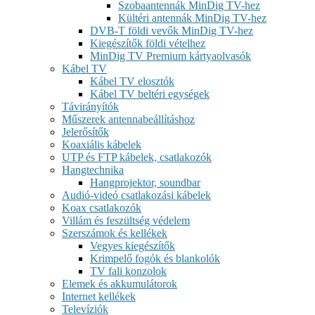
Szobaantennák MinDig TV-hez
Kültéri antennák MinDig TV-hez
DVB-T földi vevők MinDig TV-hez
Kiegészítők földi vételhez
MinDig TV Premium kártyaolvasók
Kábel TV
Kábel TV elosztók
Kábel TV beltéri egységek
Távirányítók
Műszerek antennabeállításhoz
Jelerősítők
Koaxiális kábelek
UTP és FTP kábelek, csatlakozók
Hangtechnika
Hangprojektor, soundbar
Audió-videó csatlakozási kábelek
Koax csatlakozók
Villám és feszültség védelem
Szerszámok és kellékek
Vegyes kiegészítők
Krimpelő fogók és blankolók
TV fali konzolok
Elemek és akkumulátorok
Internet kellékek
Televíziók