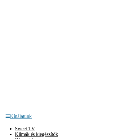
Kínálatunk
Sweet TV
Klímák és kiegészítők