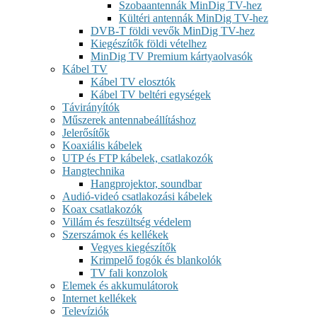
Szobaantennák MinDig TV-hez
Kültéri antennák MinDig TV-hez
DVB-T földi vevők MinDig TV-hez
Kiegészítők földi vételhez
MinDig TV Premium kártyaolvasók
Kábel TV
Kábel TV elosztók
Kábel TV beltéri egységek
Távirányítók
Műszerek antennabeállításhoz
Jelerősítők
Koaxiális kábelek
UTP és FTP kábelek, csatlakozók
Hangtechnika
Hangprojektor, soundbar
Audió-videó csatlakozási kábelek
Koax csatlakozók
Villám és feszültség védelem
Szerszámok és kellékek
Vegyes kiegészítők
Krimpelő fogók és blankolók
TV fali konzolok
Elemek és akkumulátorok
Internet kellékek
Televíziók