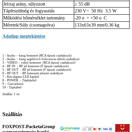
Jel/zaj arány, súlyozott
≥ 55 dB
Tápfeszültség és fogyasztás
230 V~ 50 Hz 3.5 W
Működési hőmérséklet tartomány
-20 o ÷ +50 o C
Méretek/Súly (csomagolva)
133x63x39 mm/0.36 kg
Adatlap megtekintése
1 - Audio – hang bemenet (RCA típusú csatlakozó)
2 - Audio - hang segédvivő frekvencia eltérés szabályzó
3 - VIDEO – videó bemenet (RCA típusú csatlakozó)
4 - RF IN - RF jel bemenet (F típusú csatlakozó)
5 - RF OUT - RF jel kimenet (F típusú csatlakozó)
6 - RF OUT - RF kimeneti jelszint szabályzó
7 - Két-digites LED kijelző
8 - POWER - Tápkijelző
9 – Csavarhúzó
10 - Tápkábel
Jótállás: 1 év.
Szállítás
FOXPOST-PacketaGroup
csomagautomata banki