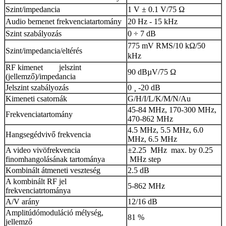
Szint/impedancia
1 V ± 0.1 V/75 Ω
Audio bemenet frekvenciatartomány
20 Hz - 15 kHz
Szint szabályozás
0 ÷ 7 dB
775 mV RMS/10 kΩ/50
Szint/impedancia/eltérés
kHz
RF kimenet jelszint
90 dBµV/75 Ω
(jellemző)/impedancia
Jelszint szabályozás
0 ¸ -20 dB
Kimeneti csatornák
G/H/I/L/K/M/N/Au
45-84 MHz, 170-300 MHz,
Frekvenciatartomány
470-862 MHz
4.5 MHz, 5.5 MHz, 6.0
Hangsegédvivő frekvencia
MHz, 6.5 MHz
A video vivöfrekvencia
±2.25 MHz max. by 0.25
finomhangolásának tartománya
MHz step
Kombinált átmeneti veszteség
2.5 dB
A kombinált RF jel
5-862 MHz
frekvenciatrtománya
A/V arány
12/16 dB
Amplitúdómoduláció mélység,
81 %
jellemző