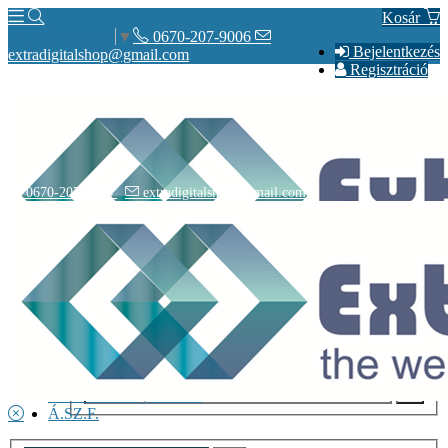
Kosár
0670-207-9006
Select Language
▼
Bejelentkezés
extradigitalshop@gmail.com
Regisztráció
0670-207-9006
extradigitalshop@gmail.com
Rólunk
Elérhetőségeink
Vásárlás
Szállítás
Adatvédelmi nyilatkozat
Á.SZ.F.