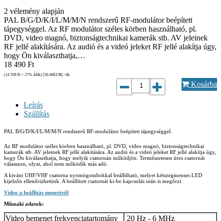
2
vélemény alapján
PAL B/G/D/K/I/L/M/M/N rendszerű RF-modulátor beépített
tápegységgel. Az RF modulátor széles körben használható, pl.
DVD, video magnó, biztonságtechnikai kamerák stb. AV jeleinek
RF jellé alakítására. Az audió és a videó jeleket RF jellé alakítja úgy,
hogy Ön kiválaszthatja,…
18 490
Ft
(14 559
Ft
+ 27% ÁFA) [50.46
EUR
] / db
Kosárba
Leírás
Szállítás
PAL B/G/D/K/I/L/M/M/N rendszerű RF-modulátor beépített tápegységgel.
Az RF modulátor széles körben használható, pl. DVD, video magnó, biztonságtechnikai
kamerák stb. AV jeleinek RF jellé alakítására. Az audió és a videó jeleket RF jellé alakítja úgy,
hogy Ön kiválaszthatja, hogy melyik csatornán működjön. Természetesen üres csatornát
válasszon, olyat, ahol nem működik más adó.
A kivánt UHF/VHF csatorna nyomógombokkal beállítható, melyet kétszegmenses LED
kijelzőn ellenőrizhetünk. A beállított csatornát ki-be kapcsolás után is megőrzi.
Video a beállítás menetéről
Műszaki adatok:
Video bemenet frekvenciatartomány
20 Hz - 6 MHz