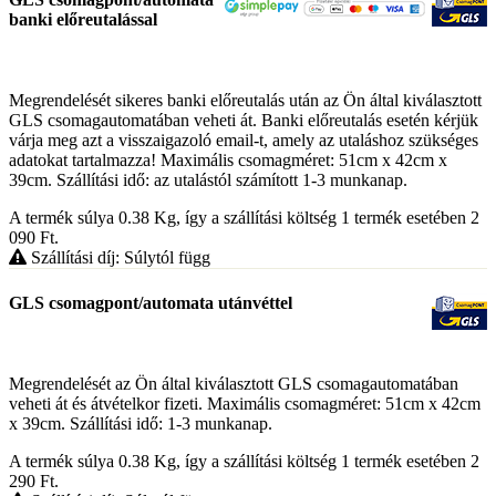
banki előreutalással
Megrendelését sikeres banki előreutalás után az Ön által kiválasztott
GLS csomagautomatában veheti át. Banki előreutalás esetén kérjük
várja meg azt a visszaigazoló email-t, amely az utaláshoz szükséges
adatokat tartalmazza! Maximális csomagméret: 51cm x 42cm x
39cm. Szállítási idő: az utalástól számított 1-3 munkanap.
A termék súlya 0.38
Kg
, így a szállítási költség 1 termék esetében 2
090
Ft
.
Szállítási díj: Súlytól függ
GLS csomagpont/automata utánvéttel
Megrendelését az Ön által kiválasztott GLS csomagautomatában
veheti át és átvételkor fizeti. Maximális csomagméret: 51cm x 42cm
x 39cm. Szállítási idő: 1-3 munkanap.
A termék súlya 0.38
Kg
, így a szállítási költség 1 termék esetében 2
290
Ft
.