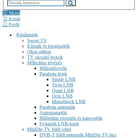
Menü
Kosár
Profil
Kínálatunk
Sweet TV
Klímák és kiegészítők
Okos otthon
TV okosító boxok
Műholdas tévézés
Műholdvevők
Parabola fejek
Single LNB
Twin LNB
Quad LNB
Octo LNB
Monoblock LNB
Parabola antennák
Antennatartók
Műholdas elosztók és kapcsolók
Fejtartók LNB-knek
MinDig TV földi vétel
DVB-T földi antennák MinDig TV-hez