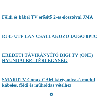
Földi és kábel TV erősítő 2-es elosztóval JMA
RJ45 UTP LAN CSATLAKOZÓ DUGÓ 8P8C
EREDETI TÁVIRÁNYÍTÓ DIGI TV (ONE)
HYUNDAI BELTÉRI EGYSÉG
SMARDTV Conax CAM kártyaolvasó modul
kábeles, földi és műholdas vételhez
Üzemeltető
Online elállás
Teljes katalógus