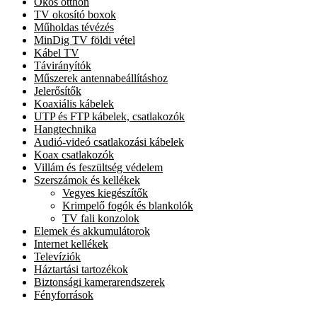
Okos otthon
TV okosító boxok
Műholdas tévézés
MinDig TV földi vétel
Kábel TV
Távirányítók
Műszerek antennabeállításhoz
Jelerősítők
Koaxiális kábelek
UTP és FTP kábelek, csatlakozók
Hangtechnika
Audió-videó csatlakozási kábelek
Koax csatlakozók
Villám és feszültség védelem
Szerszámok és kellékek
Vegyes kiegészítők
Krimpelő fogók és blankolók
TV fali konzolok
Elemek és akkumulátorok
Internet kellékek
Televíziók
Háztartási tartozékok
Biztonsági kamerarendszerek
Fényforrások