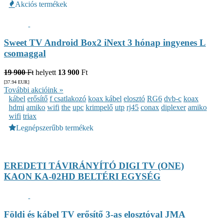
Akciós termékek
Sweet TV Android Box2 iNext 3 hónap ingyenes L
csomaggal
19 900
Ft
helyett
13 900
Ft
[37.94
EUR
]
További akcióink »
kábel
erősítő
f csatlakozó
koax kábel
elosztó
RG6
dvb-c
koax
hdmi
amiko
wifi
the
upc
krimpelő
utp
rj45
conax
diplexer
amiko
wifi
triax
Legnépszerűbb termékek
EREDETI TÁVIRÁNYÍTÓ DIGI TV (ONE)
KAON KA-02HD BELTÉRI EGYSÉG
Földi és kábel TV erősítő 3-as elosztóval JMA