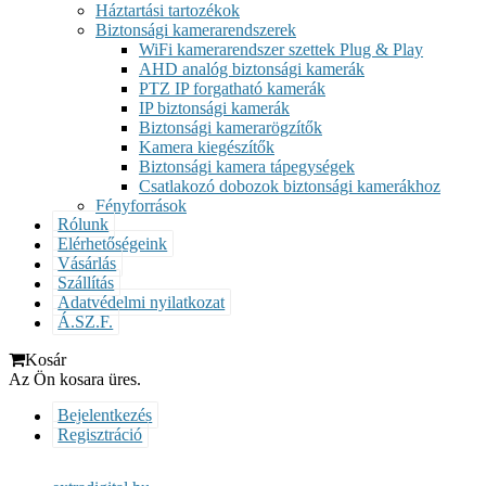
Háztartási tartozékok
Biztonsági kamerarendszerek
WiFi kamerarendszer szettek Plug & Play
AHD analóg biztonsági kamerák
PTZ IP forgatható kamerák
IP biztonsági kamerák
Biztonsági kamerarögzítők
Kamera kiegészítők
Biztonsági kamera tápegységek
Csatlakozó dobozok biztonsági kamerákhoz
Fényforrások
Rólunk
Elérhetőségeink
Vásárlás
Szállítás
Adatvédelmi nyilatkozat
Á.SZ.F.
Kosár
Az Ön kosara üres.
Bejelentkezés
Regisztráció