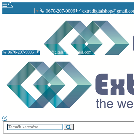
0670-207-9006
extradigitalshop@gmail.c
Select Language
▼
0670-207-9006
extradigitalshop@gmail.com
Rólunk
Elérhetőségeink
Vásárlás
Szállítás
Adatvédelmi nyilatkozat
Á.SZ.F.