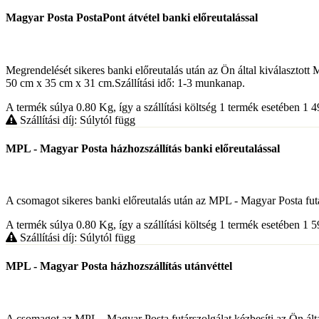
Magyar Posta PostaPont átvétel banki előreutalással
Megrendelését sikeres banki előreutalás után az Ön által kiválaszt
50 cm x 35 cm x 31 cm.Szállítási idő: 1-3 munkanap.
A termék súlya 0.80
Kg
, így a szállítási költség 1 termék esetében 1 
Szállítási díj: Súlytól függ
MPL - Magyar Posta házhozszállítás banki előreutalással
A csomagot sikeres banki előreutalás után az MPL - Magyar Posta futársz
A termék súlya 0.80
Kg
, így a szállítási költség 1 termék esetében 1 
Szállítási díj: Súlytól függ
MPL - Magyar Posta házhozszállítás utánvéttel
A csomagot az MPL - Magyar Posta futárszolgálat kézbesíti az Ön által k