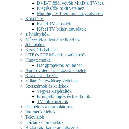
DVB-T földi vevők MinDig TV-hez
Kiegészítők földi vételhez
MinDig TV Premium kártyaolvasók
Kábel TV
Kábel TV elosztók
Kábel TV beltéri egységek
Távirányítók
Műszerek antennabeállításhoz
Jelerősítők
Koaxiális kábelek
UTP és FTP kábelek, csatlakozók
Hangtechnika
Hangprojektor, soundbar
Audió-videó csatlakozási kábelek
Koax csatlakozók
Villám és feszültség védelem
Szerszámok és kellékek
Vegyes kiegészítők
Krimpelő fogók és blankolók
TV fali konzolok
Elemek és akkumulátorok
Internet kellékek
Televíziók
Háztartási tartozékok
Biztonsági kamerarendszerek