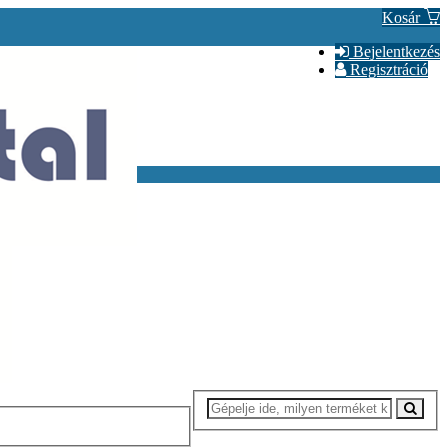
Kosár
Bejelentkezés
Regisztráció