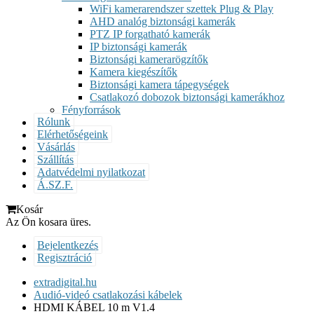
WiFi kamerarendszer szettek Plug & Play
AHD analóg biztonsági kamerák
PTZ IP forgatható kamerák
IP biztonsági kamerák
Biztonsági kamerarögzítők
Kamera kiegészítők
Biztonsági kamera tápegységek
Csatlakozó dobozok biztonsági kamerákhoz
Fényforrások
Rólunk
Elérhetőségeink
Vásárlás
Szállítás
Adatvédelmi nyilatkozat
Á.SZ.F.
Kosár
Az Ön kosara üres.
Bejelentkezés
Regisztráció
extradigital.hu
Audió-videó csatlakozási kábelek
HDMI KÁBEL 10 m V1.4