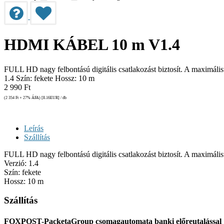
HDMI KÁBEL 10 m V1.4
FULL HD nagy felbontású digitális csatlakozást biztosít. A maximál
1.4 Szín: fekete Hossz: 10 m
2 990
Ft
(2 354
Ft
+ 27% ÁFA) [8.16
EUR
] / db
Leírás
Szállítás
FULL HD nagy felbontású digitális csatlakozást biztosít. A maximál
Verzió: 1.4
Szín: fekete
Hossz: 10 m
Szállítás
FOXPOST-PacketaGroup csomagautomata banki előreutalással