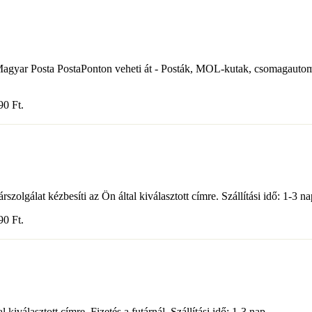
ott Magyar Posta PostaPonton veheti át - Posták, MOL-kutak, csomagau
490
Ft
.
olgálat kézbesíti az Ön által kiválasztott címre. Szállítási idő: 1-3 na
590
Ft
.
iválasztott címre. Fizetés a futárnál. Szállítási idő: 1-3 nap.