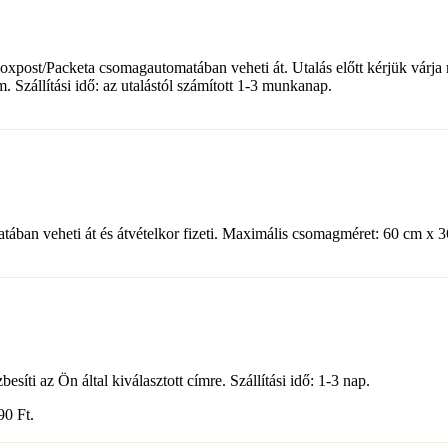
 Foxpost/Packeta csomagautomatában veheti át. Utalás előtt kérjük várja
Szállítási idő: az utalástól számított 1-3 munkanap.
ában veheti át és átvételkor fizeti. Maximális csomagméret: 60 cm x 3
síti az Ön által kiválasztott címre. Szállítási idő: 1-3 nap.
490
Ft
.