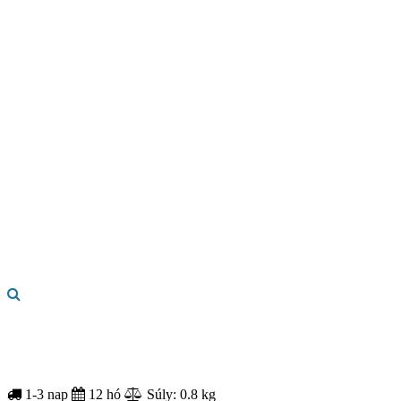
1-3 nap
12 hó
Súly: 0.8 kg