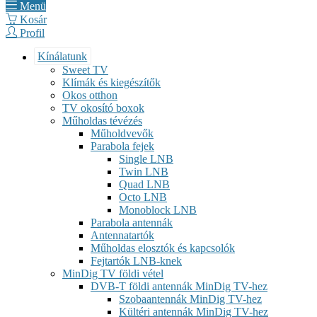
Menü
Kosár
Profil
Kínálatunk
Sweet TV
Klímák és kiegészítők
Okos otthon
TV okosító boxok
Műholdas tévézés
Műholdvevők
Parabola fejek
Single LNB
Twin LNB
Quad LNB
Octo LNB
Monoblock LNB
Parabola antennák
Antennatartók
Műholdas elosztók és kapcsolók
Fejtartók LNB-knek
MinDig TV földi vétel
DVB-T földi antennák MinDig TV-hez
Szobaantennák MinDig TV-hez
Kültéri antennák MinDig TV-hez