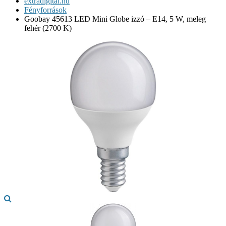
extradigital.hu
Fényforrások
Goobay 45613 LED Mini Globe izzó – E14, 5 W, meleg
fehér (2700 K)