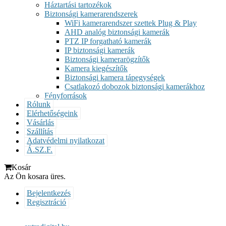
Háztartási tartozékok
Biztonsági kamerarendszerek
WiFi kamerarendszer szettek Plug & Play
AHD analóg biztonsági kamerák
PTZ IP forgatható kamerák
IP biztonsági kamerák
Biztonsági kamerarögzítők
Kamera kiegészítők
Biztonsági kamera tápegységek
Csatlakozó dobozok biztonsági kamerákhoz
Fényforrások
Rólunk
Elérhetőségeink
Vásárlás
Szállítás
Adatvédelmi nyilatkozat
Á.SZ.F.
Kosár
Az Ön kosara üres.
Bejelentkezés
Regisztráció