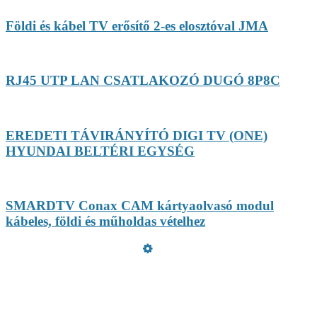
Földi és kábel TV erősítő 2-es elosztóval JMA
RJ45 UTP LAN CSATLAKOZÓ DUGÓ 8P8C
EREDETI TÁVIRÁNYÍTÓ DIGI TV (ONE)
HYUNDAI BELTÉRI EGYSÉG
SMARDTV Conax CAM kártyaolvasó modul
kábeles, földi és műholdas vételhez
Üzemeltető
Online elállás
Teljes katalógus
Vásárlói értékelések
Adatvédelmi nyilatkozat