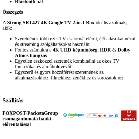
Bluetooth 5.0
Összegzés
A
Strong SRT427 4K Google TV 2-in-1 Box
ideális azoknak,
akik:
Szeretnének több ezer TV csatornát elérni, élő adásokat nézni
és streaming szolgáltatásokat használni
Fontos számukra a
4K UHD képminőség, HDR és Dolby
Atmos hangzás
Egyetlen eszközzel szeretnék kombinálni az okos TV
funkciókat és a műholdvevőt
Egyszerű és gyors hozzáférést szeretnének az
alkalmazásokhoz, filmekhez, zenékhez és sorozatokhoz
Szállítás
FOXPOST-PacketaGroup
csomagautomata banki
előreutalással