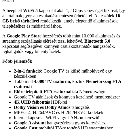
részed.
A beépített
Wi-Fi 5
kapcsolat akár 1,2 Gbps sebességet biztosít, így
a tartalmak gyorsan és akadásmentesen érhetők el. A készülék
16
GB belső tárhellyel
rendelkezik, amely elegendő alkalmazások
telepítéséhez és médiatároláshoz.
A
Google Play Store
hozzáférés több mint 10.000 alkalmazás és
streaming szolgáltatás elérését teszi lehetővé.
Bluetooth 5.0
kapcsolat segítségével könnyen csatlakoztathatók hangszórók,
fejhallgatók vagy billentyűzetek.
Főbb jellemzők
2-in-1 funkció:
Google TV és külső műholdvevő egy
készülékben
Több mint
4.000 TV csatorna
, köztük
Németország FTA
csatornái
Előre telepített FTA csatornalista
Németországra
Google TV ajánlások és könnyen kezelhető menürendszer
4K UHD felbontás
HDR-rel
Dolby Vision és Dolby Atmos
támogatás
MPEG-4, H.264/AVC és H.265/HEVC kodekek
Internetkapcsolat Wi-Fi vagy LAN-on keresztül
Google Assistant
hangvezérlés a gyors kereséshez
Google Cast
mobilról TV-re történő HD streaminghez