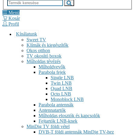
Menü
Kosár
Profil
Kínálatunk
Sweet TV
Klímák és kiegészítők
Okos otthon
TV okosító boxok
Műholdas tévézés
Műholdvevők
Parabola fejek
Single LNB
Twin LNB
Quad LNB
Octo LNB
Monoblock LNB
Parabola antennák
Antennatartók
Műholdas elosztók és kapcsolók
Fejtartók LNB-knek
MinDig TV földi vétel
DVB-T földi antennák MinDig TV-hez