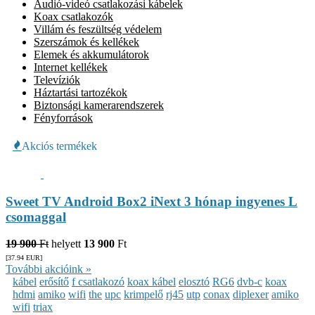
Audió-videó csatlakozási kábelek
Koax csatlakozók
Villám és feszültség védelem
Szerszámok és kellékek
Elemek és akkumulátorok
Internet kellékek
Televíziók
Háztartási tartozékok
Biztonsági kamerarendszerek
Fényforrások
Akciós termékek
Sweet TV Android Box2 iNext 3 hónap ingyenes L
csomaggal
19 900
Ft
helyett
13 900
Ft
[37.94
EUR
]
További akcióink »
kábel
erősítő
f csatlakozó
koax kábel
elosztó
RG6
dvb-c
koax
hdmi
amiko
wifi
the
upc
krimpelő
rj45
utp
conax
diplexer
amiko
wifi
triax