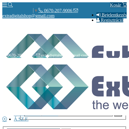
Kosár
0670-207-9006
Select Language
▼
Bejelentkezés
extradigitalshop@gmail.com
Regisztráció
0670-207-9006
extradigitalshop@gmail.com
Rólunk
Elérhetőségeink
Vásárlás
Szállítás
Adatvédelmi nyilatkozat
Á.SZ.F.