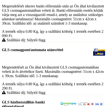
Megrendelését sikeres banki előreutalás után az Ön által kiválasztott
GLS csomagautomatában veheti át. Banki előreutalás esetén kérjük
várja meg azt a visszaigazoló email-t, amely az utaláshoz szükséges
adatokat tartalmazza! Maximális csomagméret: 51cm x 42cm x
39cm. Szállítási idő: az utalástól számított 1-3 munkanap.
A termék súlya 0.80
Kg
, így a szállítási költség 1 termék esetében 2
090
Ft
.
Szállítási díj: Súlytól függ
GLS csomagpont/automata utánvéttel
Megrendelését az Ön által kiválasztott GLS csomagautomatában
veheti át és átvételkor fizeti. Maximális csomagméret: 51cm x 42cm
x 39cm. Szállítási idő: 1-3 munkanap.
A termék súlya 0.80
Kg
, így a szállítási költség 1 termék esetében 2
290
Ft
.
Szállítási díj: Súlytól függ
GLS házhozszállítás banki
előreutalással