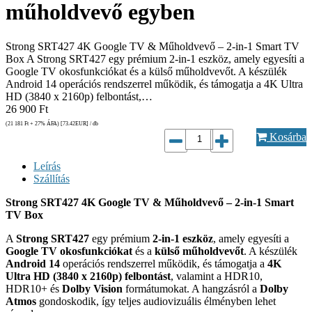
műholdvevő egyben
Strong SRT427 4K Google TV & Műholdvevő – 2-in-1 Smart TV
Box A Strong SRT427 egy prémium 2-in-1 eszköz, amely egyesíti a
Google TV okosfunkciókat és a külső műholdvevőt. A készülék
Android 14 operációs rendszerrel működik, és támogatja a 4K Ultra
HD (3840 x 2160p) felbontást,…
26 900
Ft
(21 181
Ft
+ 27% ÁFA) [73.42
EUR
] / db
Kosárba
Leírás
Szállítás
Strong SRT427 4K Google TV & Műholdvevő – 2-in-1 Smart
TV Box
A
Strong SRT427
egy prémium
2-in-1 eszköz
, amely egyesíti a
Google TV okosfunkciókat
és a
külső műholdvevőt
. A készülék
Android 14
operációs rendszerrel működik, és támogatja a
4K
Ultra HD (3840 x 2160p) felbontást
, valamint a HDR10,
HDR10+ és
Dolby Vision
formátumokat. A hangzásról a
Dolby
Atmos
gondoskodik, így teljes audiovizuális élményben lehet