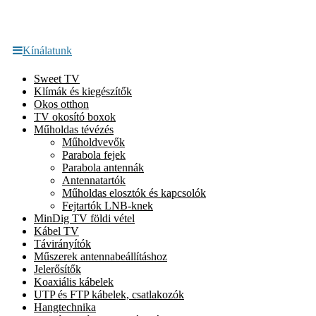
Kínálatunk
Sweet TV
Klímák és kiegészítők
Okos otthon
TV okosító boxok
Műholdas tévézés
Műholdvevők
Parabola fejek
Parabola antennák
Antennatartók
Műholdas elosztók és kapcsolók
Fejtartók LNB-knek
MinDig TV földi vétel
Kábel TV
Távirányítók
Műszerek antennabeállításhoz
Jelerősítők
Koaxiális kábelek
UTP és FTP kábelek, csatlakozók
Hangtechnika