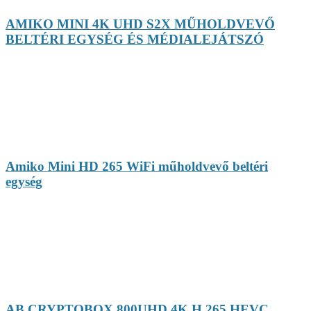
AMIKO MINI 4K UHD S2X MŰHOLDVEVŐ
BELTÉRI EGYSÉG ÉS MÉDIALEJÁTSZÓ
Amiko Mini HD 265 WiFi műholdvevő beltéri
egység
AB CRYPTOBOX 800UHD 4K H.265 HEVC