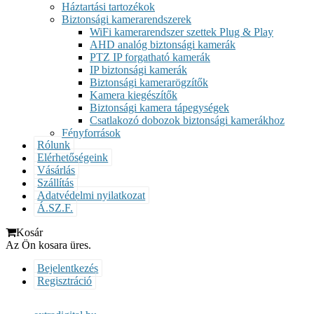
Háztartási tartozékok
Biztonsági kamerarendszerek
WiFi kamerarendszer szettek Plug & Play
AHD analóg biztonsági kamerák
PTZ IP forgatható kamerák
IP biztonsági kamerák
Biztonsági kamerarögzítők
Kamera kiegészítők
Biztonsági kamera tápegységek
Csatlakozó dobozok biztonsági kamerákhoz
Fényforrások
Rólunk
Elérhetőségeink
Vásárlás
Szállítás
Adatvédelmi nyilatkozat
Á.SZ.F.
Kosár
Az Ön kosara üres.
Bejelentkezés
Regisztráció