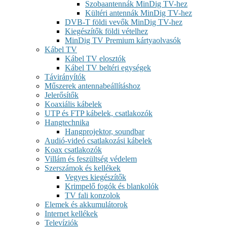
Szobaantennák MinDig TV-hez
Kültéri antennák MinDig TV-hez
DVB-T földi vevők MinDig TV-hez
Kiegészítők földi vételhez
MinDig TV Premium kártyaolvasók
Kábel TV
Kábel TV elosztók
Kábel TV beltéri egységek
Távirányítók
Műszerek antennabeállításhoz
Jelerősítők
Koaxiális kábelek
UTP és FTP kábelek, csatlakozók
Hangtechnika
Hangprojektor, soundbar
Audió-videó csatlakozási kábelek
Koax csatlakozók
Villám és feszültség védelem
Szerszámok és kellékek
Vegyes kiegészítők
Krimpelő fogók és blankolók
TV fali konzolok
Elemek és akkumulátorok
Internet kellékek
Televíziók