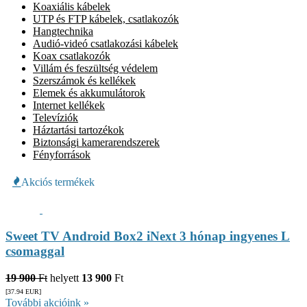
Koaxiális kábelek
UTP és FTP kábelek, csatlakozók
Hangtechnika
Audió-videó csatlakozási kábelek
Koax csatlakozók
Villám és feszültség védelem
Szerszámok és kellékek
Elemek és akkumulátorok
Internet kellékek
Televíziók
Háztartási tartozékok
Biztonsági kamerarendszerek
Fényforrások
Akciós termékek
Sweet TV Android Box2 iNext 3 hónap ingyenes L
csomaggal
19 900
Ft
helyett
13 900
Ft
[37.94
EUR
]
További akcióink »