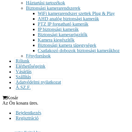
Háztartási tartozékok
Biztonsági kamerarendszerek
WiFi kamerarendszer szettek Plug & Play
AHD analóg biztonsági kamerák
PTZ IP forgatható kamerák
IP biztonsági kamerák
Biztonsági kamerarögzítők
Kamera kiegészítők
Biztonsági kamera tápegységek
Csatlakozó dobozok biztonsági kamerákhoz
Fényforrások
Rólunk
Elérhetőségeink
Vásárlás
Szállítás
Adatvédelmi nyilatkozat
Á.SZ.F.
Kosár
Az Ön kosara üres.
Bejelentkezés
Regisztráció