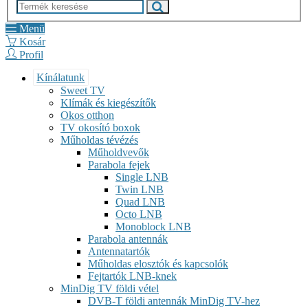
Menü
Kosár
Profil
Kínálatunk
Sweet TV
Klímák és kiegészítők
Okos otthon
TV okosító boxok
Műholdas tévézés
Műholdvevők
Parabola fejek
Single LNB
Twin LNB
Quad LNB
Octo LNB
Monoblock LNB
Parabola antennák
Antennatartók
Műholdas elosztók és kapcsolók
Fejtartók LNB-knek
MinDig TV földi vétel
DVB-T földi antennák MinDig TV-hez