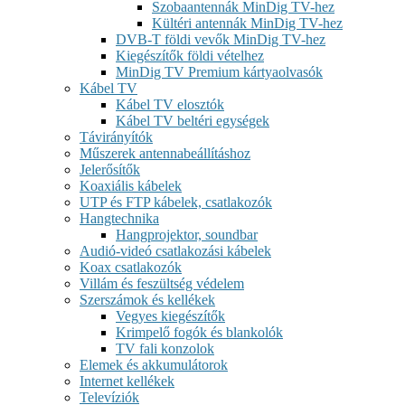
Szobaantennák MinDig TV-hez
Kültéri antennák MinDig TV-hez
DVB-T földi vevők MinDig TV-hez
Kiegészítők földi vételhez
MinDig TV Premium kártyaolvasók
Kábel TV
Kábel TV elosztók
Kábel TV beltéri egységek
Távirányítók
Műszerek antennabeállításhoz
Jelerősítők
Koaxiális kábelek
UTP és FTP kábelek, csatlakozók
Hangtechnika
Hangprojektor, soundbar
Audió-videó csatlakozási kábelek
Koax csatlakozók
Villám és feszültség védelem
Szerszámok és kellékek
Vegyes kiegészítők
Krimpelő fogók és blankolók
TV fali konzolok
Elemek és akkumulátorok
Internet kellékek
Televíziók