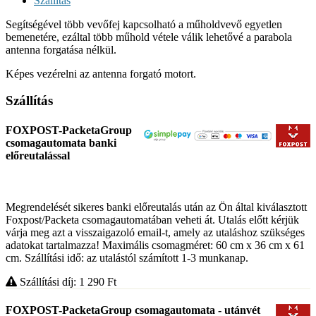
Szállítás
Segítségével több vevőfej kapcsolható a műholdvevő egyetlen
bemenetére, ezáltal több műhold vétele válik lehetővé a parabola
antenna forgatása nélkül.
Képes vezérelni az antenna forgató motort.
Szállítás
FOXPOST-PacketaGroup
csomagautomata banki
előreutalással
Megrendelését sikeres banki előreutalás után az Ön által kiválasztott
Foxpost/Packeta csomagautomatában veheti át. Utalás előtt kérjük
várja meg azt a visszaigazoló email-t, amely az utaláshoz szükséges
adatokat tartalmazza! Maximális csomagméret: 60 cm x 36 cm x 61
cm. Szállítási idő: az utalástól számított 1-3 munkanap.
Szállítási díj: 1 290
Ft
FOXPOST-PacketaGroup csomagautomata - utánvét