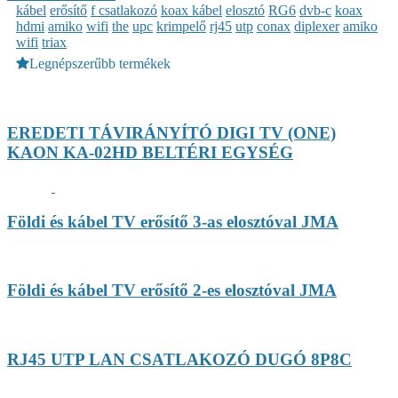
kábel
erősítő
f csatlakozó
koax kábel
elosztó
RG6
dvb-c
koax
hdmi
amiko
wifi
the
upc
krimpelő
rj45
utp
conax
diplexer
amiko
wifi
triax
Legnépszerűbb termékek
EREDETI TÁVIRÁNYÍTÓ DIGI TV (ONE)
KAON KA-02HD BELTÉRI EGYSÉG
Földi és kábel TV erősítő 3-as elosztóval JMA
Földi és kábel TV erősítő 2-es elosztóval JMA
RJ45 UTP LAN CSATLAKOZÓ DUGÓ 8P8C