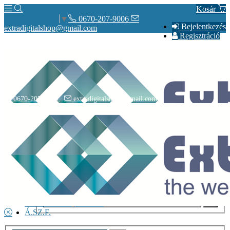
Kosár
0670-207-9006
Select Language
▼
Bejelentkezés
extradigitalshop@gmail.com
Regisztráció
0670-207-9006
extradigitalshop@gmail.com
Rólunk
Elérhetőségeink
Vásárlás
Szállítás
Adatvédelmi nyilatkozat
Á.SZ.F.