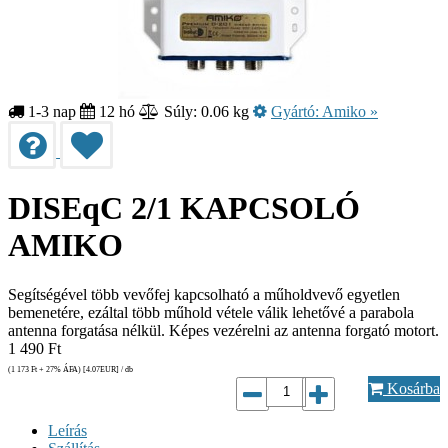
1-3 nap
12 hó
Súly: 0.06 kg
Gyártó:
Amiko
»
DISEqC 2/1 KAPCSOLÓ
AMIKO
Segítségével több vevőfej kapcsolható a műholdvevő egyetlen
bemenetére, ezáltal több műhold vétele válik lehetővé a parabola
antenna forgatása nélkül. Képes vezérelni az antenna forgató motort.
1 490
Ft
(1 173
Ft
+ 27% ÁFA) [4.07
EUR
] / db
Kosárba
Leírás