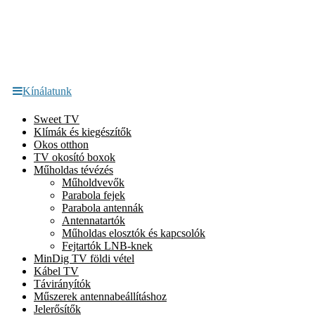
Kínálatunk
Sweet TV
Klímák és kiegészítők
Okos otthon
TV okosító boxok
Műholdas tévézés
Műholdvevők
Parabola fejek
Parabola antennák
Antennatartók
Műholdas elosztók és kapcsolók
Fejtartók LNB-knek
MinDig TV földi vétel
Kábel TV
Távirányítók
Műszerek antennabeállításhoz
Jelerősítők