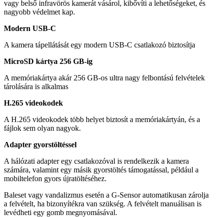
vagy belső infravörös kamerát vásárol, kibővíti a lehetőségeket, és
nagyobb védelmet kap.
Modern USB-C
A kamera tápellátását egy modern USB-C csatlakozó biztosítja
MicroSD kártya 256 GB-ig
A memóriakártya akár 256 GB-os ultra nagy felbontású felvételek
tárolására is alkalmas
H.265 videokodek
A H.265 videokodek több helyet biztosít a memóriakártyán, és a
fájlok sem olyan nagyok.
Adapter gyorstöltéssel
A hálózati adapter egy csatlakozóval is rendelkezik a kamera
számára, valamint egy másik gyorstöltés támogatással, például a
mobiltelefon gyors újratöltéséhez.
Baleset vagy vandalizmus esetén a G-Sensor automatikusan zárolja
a felvételt, ha bizonyítékra van szükség. A felvételt manuálisan is
levédheti egy gomb megnyomásával.