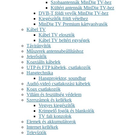
Szobaantennák MinDig TV-hez
Kültéri antennák MinDig TV-hez
DVB-T földi vevők MinDig TV-hez
Kiegészítők földi vételhez
MinDig TV Premium kártyaolvasók
Kábel TV
Kábel TV elosztók
Kábel TV beltéri egységek
Távirányítók
Műszerek antennabeállításhoz
Jelerősítők
Koaxiális kábelek
UTP és FTP kábelek, csatlakozók
Hangtechnika
Hangprojektor, soundbar
Audió-videó csatlakozási kábelek
Koax csatlakozók
Villám és feszültség védelem
Szerszámok és kellékek
Vegyes kiegészítők
Krimpelő fogók és blankolók
TV fali konzolok
Elemek és akkumulátorok
Internet kellékek
Televíziók