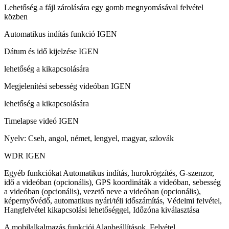
Lehetőség a fájl zárolására egy gomb megnyomásával felvétel
közben
Automatikus indítás funkció IGEN
Dátum és idő kijelzése IGEN
lehetőség a kikapcsolására
Megjelenítési sebesség videóban IGEN
lehetőség a kikapcsolására
Timelapse videó IGEN
Nyelv: Cseh, angol, német, lengyel, magyar, szlovák
WDR IGEN
Egyéb funkciókat Automatikus indítás, hurokrögzítés, G-szenzor,
idő a videóban (opcionális), GPS koordináták a videóban, sebesség
a videóban (opcionális), vezető neve a videóban (opcionális),
képernyővédő, automatikus nyári/téli időszámítás, Védelmi felvétel,
Hangfelvétel kikapcsolási lehetőséggel, Időzóna kiválasztása
A mobilalkalmazás funkciói Alapbeállítások, Felvétel