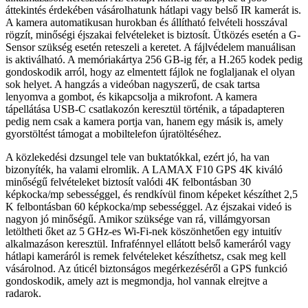
áttekintés érdekében vásárolhatunk hátlapi vagy belső IR kamerát is.
A kamera automatikusan hurokban és állítható felvételi hosszával
rögzít, minőségi éjszakai felvételeket is biztosít. Ütközés esetén a G-
Sensor szükség esetén reteszeli a keretet. A fájlvédelem manuálisan
is aktiválható. A memóriakártya 256 GB-ig fér, a H.265 kodek pedig
gondoskodik arról, hogy az elmentett fájlok ne foglaljanak el olyan
sok helyet. A hangzás a videóban nagyszerű, de csak tartsa
lenyomva a gombot, és kikapcsolja a mikrofont. A kamera
tápellátása USB-C csatlakozón keresztül történik, a tápadapteren
pedig nem csak a kamera portja van, hanem egy másik is, amely
gyorstöltést támogat a mobiltelefon újratöltéséhez.
A közlekedési dzsungel tele van buktatókkal, ezért jó, ha van
bizonyíték, ha valami elromlik. A LAMAX F10 GPS 4K kiváló
minőségű felvételeket biztosít valódi 4K felbontásban 30
képkocka/mp sebességgel, és rendkívül finom képeket készíthet 2,5
K felbontásban 60 képkocka/mp sebességgel. Az éjszakai videó is
nagyon jó minőségű. Amikor szüksége van rá, villámgyorsan
letöltheti őket az 5 GHz-es Wi-Fi-nek köszönhetően egy intuitív
alkalmazáson keresztül. Infrafénnyel ellátott belső kameráról vagy
hátlapi kameráról is remek felvételeket készíthetsz, csak meg kell
vásárolnod. Az úticél biztonságos megérkezéséről a GPS funkció
gondoskodik, amely azt is megmondja, hol vannak elrejtve a
radarok.