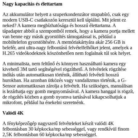
Nagy kapacitás és élettartam
Az akkumulátor helyett a szuperkondenzátor strapabíró, csak egy
modern USB-C csatlakozón keresztül kell táplálni. Mit jelent ez
neked? A kamera megbízhatósága és hosszú élettartama. A
tápadapter abból a szempontból remek, hogy a kamera portja mellett
van benne egy másik gyorstöltés támogatással is, például a
mobiltelefon gyorstöltésére. A memóriakártyára akár 256 GB is
belefér, ami ultra-nagy felbontású felvételfelhőket jelent, amelyek a
H.265 videókodeknek köszönhetően nem foglalnak túl sok helyet.
A minimalista, nem feltűnő és könnyen használható kamera egy
kivehető 3M tartó segítségével rögzíthető. A felvételek rögzítése
indítás után automatikusan történik, állítható felvételi hosszú
hurokban. Ha azonban ütközés vagy vandalizmus történik, a G-
Sensor automatikusan zárolja a felvételt. Ha szükséges, manuálisan
is lezárhatja egy gomb megnyomásával. A kamera hanggal is rögzít,
de rögzítés közben a gomb nyomva tartásával kikapcsolhatjuk a
mikrofont, például ha énekelni szeretnénk.
Valódi 4K
A fényképezőgép nagyszerű felvételeket készít valódi 4K
felbontásban 30 képkocka/mp sebességgel, vagy rendkívül finom
2,5K felbontásban 60 képkocka/mp sebességgel.