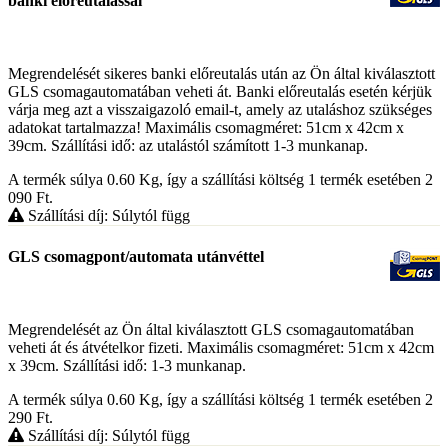
banki előreutalással
Megrendelését sikeres banki előreutalás után az Ön által kiválasztott
GLS csomagautomatában veheti át. Banki előreutalás esetén kérjük
várja meg azt a visszaigazoló email-t, amely az utaláshoz szükséges
adatokat tartalmazza! Maximális csomagméret: 51cm x 42cm x
39cm. Szállítási idő: az utalástól számított 1-3 munkanap.
A termék súlya 0.60
Kg
, így a szállítási költség 1 termék esetében 2
090
Ft
.
Szállítási díj: Súlytól függ
GLS csomagpont/automata utánvéttel
Megrendelését az Ön által kiválasztott GLS csomagautomatában
veheti át és átvételkor fizeti. Maximális csomagméret: 51cm x 42cm
x 39cm. Szállítási idő: 1-3 munkanap.
A termék súlya 0.60
Kg
, így a szállítási költség 1 termék esetében 2
290
Ft
.
Szállítási díj: Súlytól függ