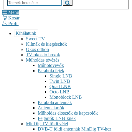
Menü
Kosár
Profil
Kínálatunk
Sweet TV
Klímák és kiegészítők
Okos otthon
TV okosító boxok
Műholdas tévézés
Műholdvevők
Parabola fejek
Single LNB
Twin LNB
Quad LNB
Octo LNB
Monoblock LNB
Parabola antennák
Antennatartók
Műholdas elosztók és kapcsolók
Fejtartók LNB-knek
MinDig TV földi vétel
DVB-T földi antennák MinDig TV-hez