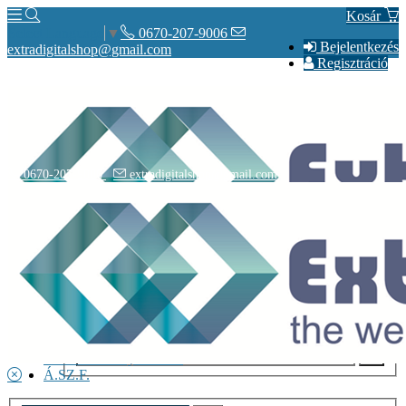
Kosár
0670-207-9006
Select Language
▼
Bejelentkezés
extradigitalshop@gmail.com
Regisztráció
0670-207-9006
extradigitalshop@gmail.com
Rólunk
Elérhetőségeink
Vásárlás
Szállítás
Adatvédelmi nyilatkozat
Á.SZ.F.