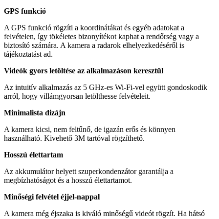
GPS funkció
A GPS funkció rögzíti a koordinátákat és egyéb adatokat a
felvételen, így tökéletes bizonyítékot kaphat a rendőrség vagy a
biztosító számára. A kamera a radarok elhelyezkedéséről is
tájékoztatást ad.
Videók gyors letöltése az alkalmazáson keresztül
Az intuitív alkalmazás az 5 GHz-es Wi-Fi-vel együtt gondoskodik
arról, hogy villámgyorsan letölthesse felvételeit.
Minimalista dizájn
A kamera kicsi, nem feltűnő, de igazán erős és könnyen
használható. Kivehető 3M tartóval rögzíthető.
Hosszú élettartam
Az akkumulátor helyett szuperkondenzátor garantálja a
megbízhatóságot és a hosszú élettartamot.
Minőségi felvétel éjjel-nappal
A kamera még éjszaka is kiváló minőségű videót rögzít. Ha hátsó