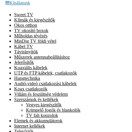
Kínálatunk
Sweet TV
Klímák és kiegészítők
Okos otthon
TV okosító boxok
Műholdas tévézés
MinDig TV földi vétel
Kábel TV
Távirányítók
Műszerek antennabeállításhoz
Jelerősítők
Koaxiális kábelek
UTP és FTP kábelek, csatlakozók
Hangtechnika
Audió-videó csatlakozási kábelek
Koax csatlakozók
Villám és feszültség védelem
Szerszámok és kellékek
Vegyes kiegészítők
Krimpelő fogók és blankolók
TV fali konzolok
Elemek és akkumulátorok
Internet kellékek
Televíziók