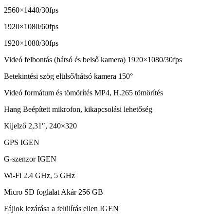
2560×1440/30fps
1920×1080/60fps
1920×1080/30fps
Videó felbontás (hátsó és belső kamera) 1920×1080/30fps
Betekintési szög elülső/hátsó kamera 150°
Videó formátum és tömörítés MP4, H.265 tömörítés
Hang Beépített mikrofon, kikapcsolási lehetőség
Kijelző 2,31″, 240×320
GPS IGEN
G-szenzor IGEN
Wi-Fi 2.4 GHz, 5 GHz
Micro SD foglalat Akár 256 GB
Fájlok lezárása a felülírás ellen IGEN