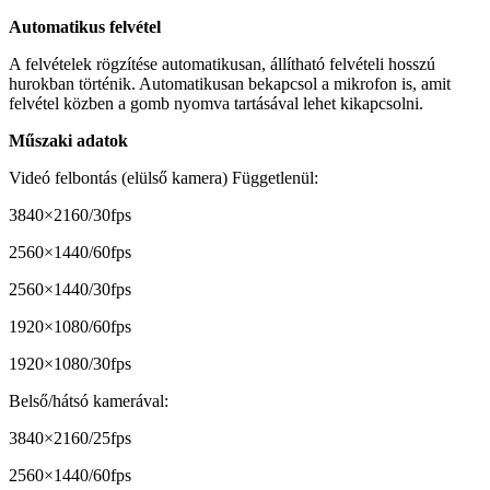
Automatikus felvétel
A felvételek rögzítése automatikusan, állítható felvételi hosszú
hurokban történik. Automatikusan bekapcsol a mikrofon is, amit
felvétel közben a gomb nyomva tartásával lehet kikapcsolni.
Műszaki adatok
Videó felbontás (elülső kamera) Függetlenül:
3840×2160/30fps
2560×1440/60fps
2560×1440/30fps
1920×1080/60fps
1920×1080/30fps
Belső/hátsó kamerával:
3840×2160/25fps
2560×1440/60fps