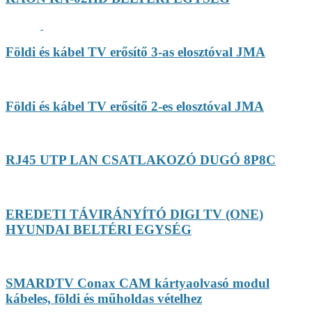
Földi és kábel TV erősítő 3-as elosztóval JMA
Földi és kábel TV erősítő 2-es elosztóval JMA
RJ45 UTP LAN CSATLAKOZÓ DUGÓ 8P8C
EREDETI TÁVIRÁNYÍTÓ DIGI TV (ONE)
HYUNDAI BELTÉRI EGYSÉG
SMARDTV Conax CAM kártyaolvasó modul
kábeles, földi és műholdas vételhez