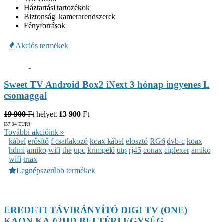
Háztartási tartozékok
Biztonsági kamerarendszerek
Fényforrások
Akciós termékek
Sweet TV Android Box2 iNext 3 hónap ingyenes L
csomaggal
19 900
Ft
helyett
13 900
Ft
[37.94
EUR
]
További akcióink »
kábel
erősítő
f csatlakozó
koax kábel
elosztó
RG6
dvb-c
koax
hdmi
amiko
wifi
the
upc
krimpelő
utp
rj45
conax
diplexer
amiko
wifi
triax
Legnépszerűbb termékek
EREDETI TÁVIRÁNYÍTÓ DIGI TV (ONE)
KAON KA-02HD BELTÉRI EGYSÉG