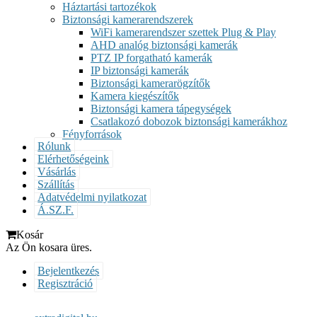
Háztartási tartozékok
Biztonsági kamerarendszerek
WiFi kamerarendszer szettek Plug & Play
AHD analóg biztonsági kamerák
PTZ IP forgatható kamerák
IP biztonsági kamerák
Biztonsági kamerarögzítők
Kamera kiegészítők
Biztonsági kamera tápegységek
Csatlakozó dobozok biztonsági kamerákhoz
Fényforrások
Rólunk
Elérhetőségeink
Vásárlás
Szállítás
Adatvédelmi nyilatkozat
Á.SZ.F.
Kosár
Az Ön kosara üres.
Bejelentkezés
Regisztráció