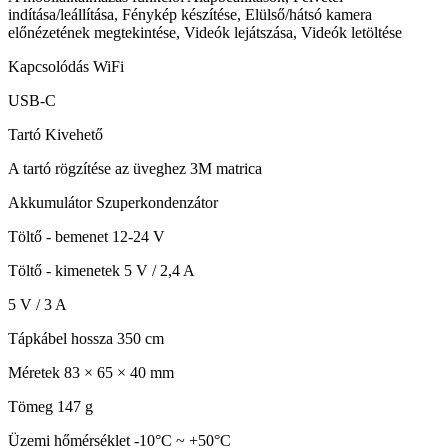
indítása/leállítása, Fénykép készítése, Elülső/hátsó kamera
előnézetének megtekintése, Videók lejátszása, Videók letöltése
Kapcsolódás WiFi
USB-C
Tartó Kivehető
A tartó rögzítése az üveghez 3M matrica
Akkumulátor Szuperkondenzátor
Töltő - bemenet 12-24 V
Töltő - kimenetek 5 V / 2,4 A
5 V / 3 A
Tápkábel hossza 350 cm
Méretek 83 × 65 × 40 mm
Tömeg 147 g
Üzemi hőmérséklet -10°C ~ +50°C