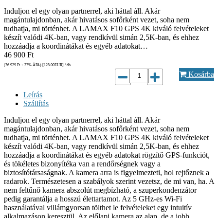
Induljon el egy olyan partnerrel, aki háttal áll. Akár
magántulajdonban, akár hivatásos sofőrként vezet, soha nem
tudhatja, mi történhet. A LAMAX F10 GPS 4K kiváló felvételeket
készít valódi 4K-ban, vagy rendkívül simán 2,5K-ban, és ehhez
hozzáadja a koordinátákat és egyéb adatokat…
46 900
Ft
(36 929
Ft
+ 27% ÁFA) [128.00
EUR
] / db
Kosárba
Leírás
Szállítás
Induljon el egy olyan partnerrel, aki háttal áll. Akár
magántulajdonban, akár hivatásos sofőrként vezet, soha nem
tudhatja, mi történhet. A LAMAX F10 GPS 4K kiváló felvételeket
készít valódi 4K-ban, vagy rendkívül simán 2,5K-ban, és ehhez
hozzáadja a koordinátákat és egyéb adatokat rögzítő GPS-funkciót,
és tökéletes bizonyítéka van a rendőrségnek vagy a
biztosítótársaságnak. A kamera arra is figyelmezteti, hol rejtőznek a
radarok. Természetesen a szabályok szerint vezetsz, de mi van, ha. A
nem feltűnő kamera abszolút megbízható, a szuperkondenzátor
pedig garantálja a hosszú élettartamot. Az 5 GHz-es Wi-Fi
használatával villámgyorsan tölthet le felvételeket egy intuitív
alkalmazáson keresztül. Az előlapi kamera az alap, de a jobb