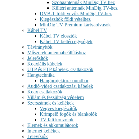
Szobaantennák MinDig TV-hez
Kültéri antennák MinDig TV-hez
DVB-T földi vevők MinDig TV-hez
Kiegészítők földi vételhez
MinDig TV Premium kártyaolvasók
Kábel TV
Kábel TV elosztók
Kábel TV beltéri egységek
Távirányítók
Műszerek antennabeállításhoz
Jelerősítők
Koaxiális kábelek
UTP és FTP kábelek, csatlakozók
Hangtechnika
Hangprojektor, soundbar
Audió-videó csatlakozási kábelek
Koax csatlakozók
Villám és feszültség védelem
Szerszámok és kellékek
Vegyes kiegészítők
Krimpelő fogók és blankolók
TV fali konzolok
Elemek és akkumulátorok
Internet kellékek
Televíziók