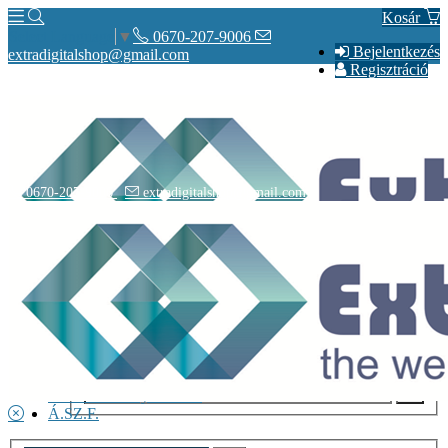
Kosár
0670-207-9006
Select Language
▼
Bejelentkezés
extradigitalshop@gmail.com
Regisztráció
0670-207-9006
extradigitalshop@gmail.com
Rólunk
Elérhetőségeink
Vásárlás
Szállítás
Adatvédelmi nyilatkozat
Á.SZ.F.