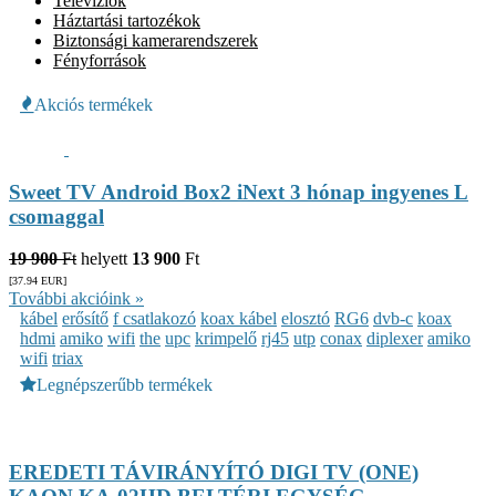
Televíziók
Háztartási tartozékok
Biztonsági kamerarendszerek
Fényforrások
Akciós termékek
Sweet TV Android Box2 iNext 3 hónap ingyenes L
csomaggal
19 900
Ft
helyett
13 900
Ft
[37.94
EUR
]
További akcióink »
kábel
erősítő
f csatlakozó
koax kábel
elosztó
RG6
dvb-c
koax
hdmi
amiko
wifi
the
upc
krimpelő
rj45
utp
conax
diplexer
amiko
wifi
triax
Legnépszerűbb termékek
EREDETI TÁVIRÁNYÍTÓ DIGI TV (ONE)