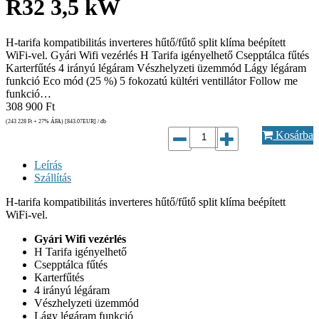
R32 3,5 kW
H-tarifa kompatibilitás inverteres hűtő/fűtő split klíma beépített
WiFi-vel. Gyári Wifi vezérlés H Tarifa igényelhető Csepptálca fűtés
Karterfűtés 4 irányú légáram Vészhelyzeti üzemmód Lágy légáram
funkció Eco mód (25 %) 5 fokozatú kültéri ventillátor Follow me
funkció…
308 900
Ft
(243 228
Ft
+ 27% ÁFA) [843.07
EUR
] / db
Kosárba
Leírás
Szállítás
H-tarifa kompatibilitás inverteres hűtő/fűtő split klíma beépített
WiFi-vel.
Gyári Wifi vezérlés
H Tarifa igényelhető
Csepptálca fűtés
Karterfűtés
4 irányú légáram
Vészhelyzeti üzemmód
Lágy légáram funkció