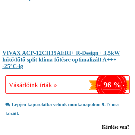
VIVAX ACP-12CH35AERI+ R-Design+ 3,5kW
hűtő/fűtő split klíma fűtésre optimalizált A+++
-25°C-ig
96 %
Vásárlóink írták »
Lépjen kapcsolatba velünk munkanapokon 9-17 óra
között.
Kérdése van?