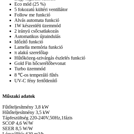
Eco mód (25 %)
5 fokozatú kültéri ventillátor
Follow me funkció
Alvás automata funkció
1W készenléti üzemmód
2 irányú csőcsatlakozás
Automatikus újraindulás
Időzítő funkció
Lamella memória funkció
π alakú szerelőlap
Hűtőközeg-szivárgás észlelés funkció
Gold Fin hőcserélőbevonat
Turbo üzemmód
8 ℃-os temperáló fűtés
UV-C fény fertőtlenítő
Műszaki adatok
Fűtőteljesítmény 3,8 kW
Hűtőteljesítmény 3,5 kW
Tápfeszültség 220-240V,50Hz,1fázis
SCOP 4,6 W/W
SEER 8,5 W/W
Légszállítás 630 m3/h