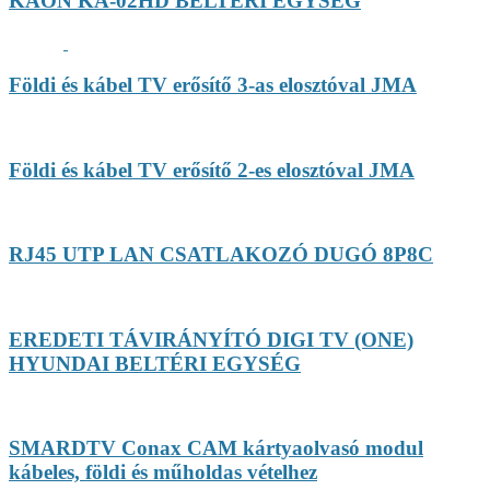
KAON KA-02HD BELTÉRI EGYSÉG
Földi és kábel TV erősítő 3-as elosztóval JMA
Földi és kábel TV erősítő 2-es elosztóval JMA
RJ45 UTP LAN CSATLAKOZÓ DUGÓ 8P8C
EREDETI TÁVIRÁNYÍTÓ DIGI TV (ONE)
HYUNDAI BELTÉRI EGYSÉG
SMARDTV Conax CAM kártyaolvasó modul
kábeles, földi és műholdas vételhez