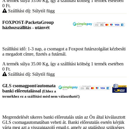
A termék súlya 35.00
Kg
, így a szállítási költség 1 termék esetében
0
Ft
.
Szállítási díj: Súlytól függ
FOXPOST-PacketaGroup
házhozszállítás - utánvét
Szállítási idő: 1-3 nap, a csomagot a Foxpost futárszolgálat kézbesíti
a megadott címre, fizetés a futárnál.
A termék súlya 35.00
Kg
, így a szállítási költség 1 termék esetében
0
Ft
.
Szállítási díj: Súlytól függ
GLS csomagpont/automata
banki előreutalással
(Ehhez a
termékhez ez a szállítási mód nem választható!)
Megrendelését sikeres banki előreutalás után az Ön által kiválasztott
GLS csomagautomatában veheti át. Banki előreutalás esetén kérjük
várja meg azt a visszaigazoló email-t, amely az utaláshoz szükséges