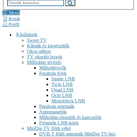
Menü
Kosár
Profil
Kínálatunk
Sweet TV
Klímák és kiegészítők
Okos otthon
TV okosító boxok
Műholdas tévézés
Műholdvevők
Parabola fejek
Single LNB
Twin LNB
Quad LNB
Octo LNB
Monoblock LNB
Parabola antennák
Antennatartók
Műholdas elosztók és kapcsolók
Fejtartók LNB-knek
MinDig TV földi vétel
DVB-T földi antennák MinDig TV-hez