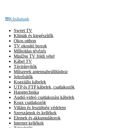
Kínálatunk
Sweet TV
Klímák és kiegészítők
Okos otthon
TV okosító boxok
Műholdas tévézés
MinDig TV földi vétel
Kábel TV
Távirányítók
Műszerek antennabeállításhoz
Jelerősítők
Koaxiális kábelek
UTP és FTP kábelek, csatlakozók
Hangtechnika
Audió-videó csatlakozási kábelek
Koax csatlakozók
Villám és feszültség védelem
Szerszámok és kellékek
Elemek és akkumulátorok
Internet kellékek