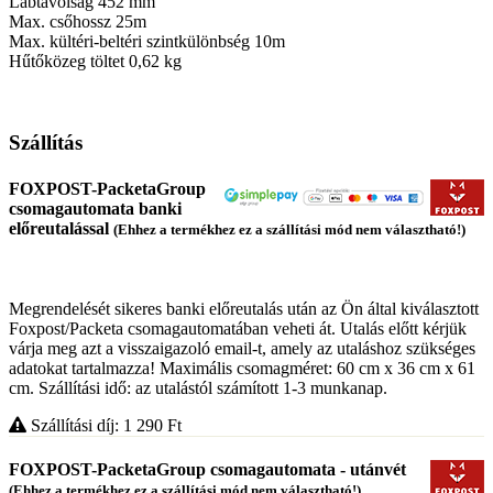
Lábtávolság 452 mm
Max. csőhossz 25m
Max. kültéri-beltéri szintkülönbség 10m
Hűtőközeg töltet 0,62 kg
Szállítás
FOXPOST-PacketaGroup
csomagautomata banki
előreutalással
(Ehhez a termékhez ez a szállítási mód nem választható!)
Megrendelését sikeres banki előreutalás után az Ön által kiválasztott
Foxpost/Packeta csomagautomatában veheti át. Utalás előtt kérjük
várja meg azt a visszaigazoló email-t, amely az utaláshoz szükséges
adatokat tartalmazza! Maximális csomagméret: 60 cm x 36 cm x 61
cm. Szállítási idő: az utalástól számított 1-3 munkanap.
Szállítási díj: 1 290
Ft
FOXPOST-PacketaGroup csomagautomata - utánvét
(Ehhez a termékhez ez a szállítási mód nem választható!)