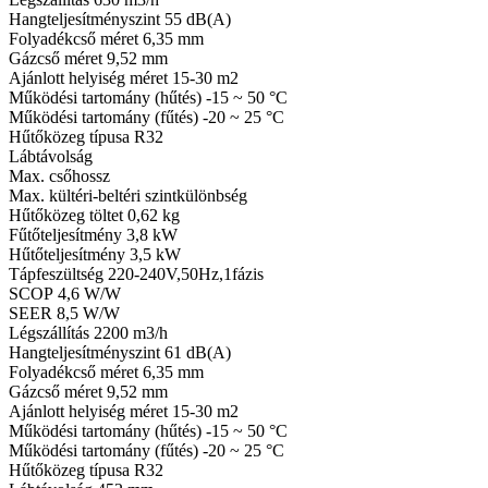
Hangteljesítményszint 55 dB(A)
Folyadékcső méret 6,35 mm
Gázcső méret 9,52 mm
Ajánlott helyiség méret 15-30 m2
Működési tartomány (hűtés) -15 ~ 50 °C
Működési tartomány (fűtés) -20 ~ 25 °C
Hűtőközeg típusa R32
Lábtávolság
Max. csőhossz
Max. kültéri-beltéri szintkülönbség
Hűtőközeg töltet 0,62 kg
Fűtőteljesítmény 3,8 kW
Hűtőteljesítmény 3,5 kW
Tápfeszültség 220-240V,50Hz,1fázis
SCOP 4,6 W/W
SEER 8,5 W/W
Légszállítás 2200 m3/h
Hangteljesítményszint 61 dB(A)
Folyadékcső méret 6,35 mm
Gázcső méret 9,52 mm
Ajánlott helyiség méret 15-30 m2
Működési tartomány (hűtés) -15 ~ 50 °C
Működési tartomány (fűtés) -20 ~ 25 °C
Hűtőközeg típusa R32