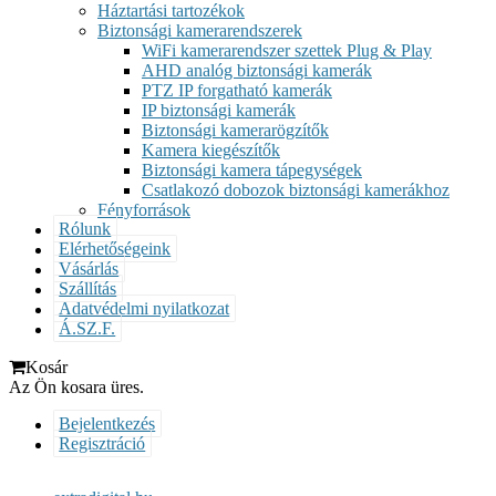
Háztartási tartozékok
Biztonsági kamerarendszerek
WiFi kamerarendszer szettek Plug & Play
AHD analóg biztonsági kamerák
PTZ IP forgatható kamerák
IP biztonsági kamerák
Biztonsági kamerarögzítők
Kamera kiegészítők
Biztonsági kamera tápegységek
Csatlakozó dobozok biztonsági kamerákhoz
Fényforrások
Rólunk
Elérhetőségeink
Vásárlás
Szállítás
Adatvédelmi nyilatkozat
Á.SZ.F.
Kosár
Az Ön kosara üres.
Bejelentkezés
Regisztráció